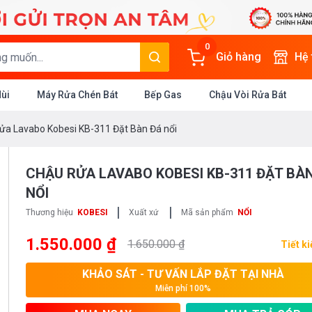
0
Giỏ hàng
Hệ
Mùi
Máy Rửa Chén Bát
Bếp Gas
Chậu Vòi Rửa Bát
ửa Lavabo Kobesi KB-311 Đặt Bàn Đá nổi
CHẬU RỬA LAVABO KOBESI KB-311 ĐẶT BÀ
NỔI
|
|
Thương hiệu
KOBESI
Xuất xứ
Mã sản phẩm
NỔI
1.550.000 ₫
1.650.000 ₫
Tiết k
KHẢO SÁT - TƯ VẤN LẮP ĐẶT TẠI NHÀ
Miễn phí 100%