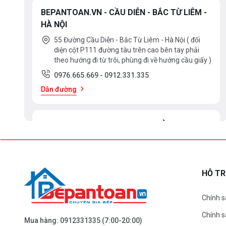
BEPANTOAN.VN - CẦU DIỄN - BẮC TỪ LIÊM -
HÀ NỘI
55 Đường Cầu Diễn - Bắc Từ Liêm - Hà Nội ( đối
diện cột P111 đường tàu trên cao bên tay phải
theo hướng đi từ trôi, phùng đi về hướng cầu giấy )
0976.665.669
-
0912.331.335
Dẫn đường
BEPANTOAN.VN - ĐẠI LA - HAI BÀ TRƯNG -
HÀ NỘI
61 Đại La ( Minh Khai ) - Hai Bà TRưng – HN
0976.665.669
-
0912.331.335
HỖ T
Dẫn đường
Chính s
Chính 
BEPANTOAN.VN - NGUYỄN TRÃI - THANH
Mua hàng:
0912331335
(7:00-20:00)