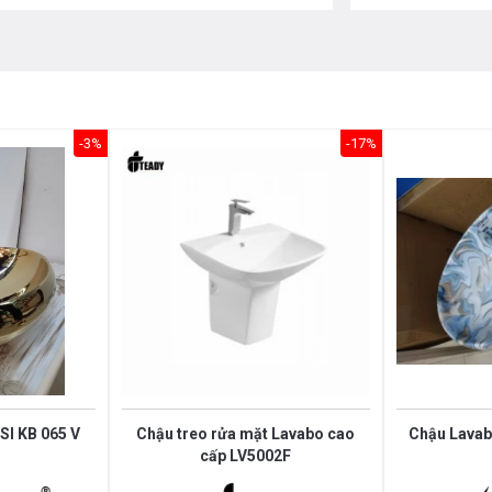
-3%
-17%
I KB 065 V
Chậu treo rửa mặt Lavabo cao
Chậu Lavab
cấp LV5002F