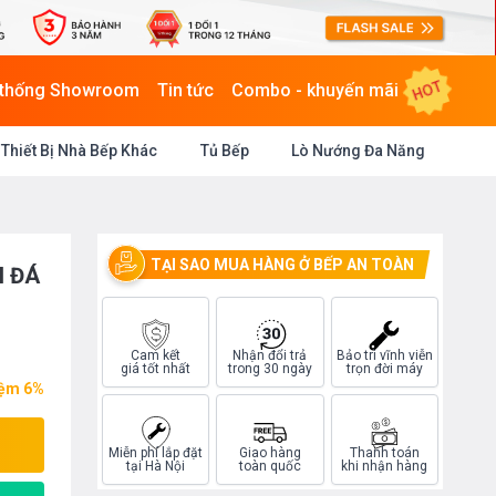
HOT
 thống Showroom
Tin tức
Combo - khuyến mãi
Thiết Bị Nhà Bếp Khác
Tủ Bếp
Lò Nướng Đa Năng
TẠI SAO MUA HÀNG Ở BẾP AN TOÀN
N ĐÁ
Cam kết
Nhận đổi trả
Bảo trì vĩnh viễn
giá tốt nhất
trong 30 ngày
trọn đời máy
iệm 6%
Miễn phí lắp đặt
Giao hàng
Thanh toán
tại Hà Nội
toàn quốc
khi nhận hàng