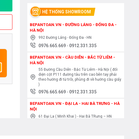
HỆ THỐNG SHOWROOM
BEPANTOAN.VN - ĐƯỜNG LÁNG - ĐỐNG ĐA -
HÀ NỘI
992 Đường Láng - Đống Đa - HN
0976.665.669
-
0912.331.335
BEPANTOAN.VN - CẦU DIỄN - BẮC TỪ LIÊM -
HÀ NỘI
55 Đường Cầu Diễn - Bắc Từ Liêm - Hà Nội ( đối
diện cột P111 đường tàu trên cao bên tay phải
theo hướng đi từ trôi, phùng đi về hướng cầu giấy
)
0976.665.669
-
0912.331.335
BEPANTOAN.VN - ĐẠI LA - HAI BÀ TRƯNG - HÀ
NỘI
61 Đại La ( Minh Khai ) - Hai Bà TRưng – HN
0976.665.669
-
0912.331.335
BEPANTOAN.VN - NGUYỄN TRÃI - THANH