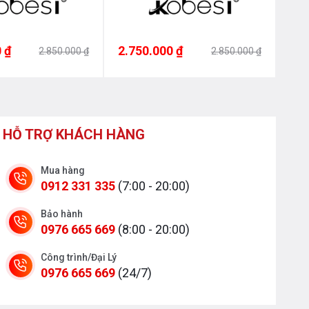
 ₫
2.750.000 ₫
2.7
2.850.000 ₫
2.850.000 ₫
HỖ TRỢ KHÁCH HÀNG
Mua hàng
0912 331 335
(7:00 - 20:00)
Bảo hành
0976 665 669
(8:00 - 20:00)
Công trình/Đại Lý
0976 665 669
(24/7)