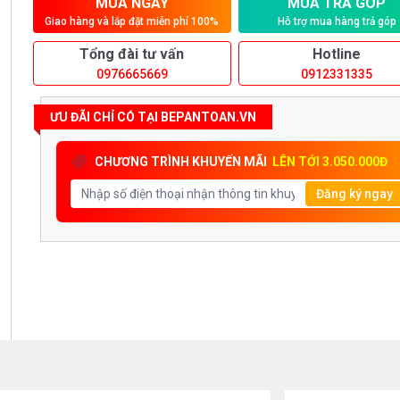
MUA NGAY
MUA TRẢ GÓP
Giao hàng và lắp đặt miễn phí 100%
Hỗ trợ mua hàng trả góp
Tổng đài tư vấn
Hotline
0976665669
0912331335
ƯU ĐÃI CHỈ CÓ TẠI BEPANTOAN.VN
CHƯƠNG TRÌNH KHUYẾN MÃI
LÊN TỚI 3.050.000Đ
Đăng ký ngay