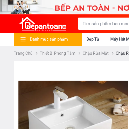
Danh mục sản phẩm
Bếp Từ
Máy Hút 
Trang Chủ
Thiết Bị Phòng Tắm
Chậu Rửa Mặt
Chậu R