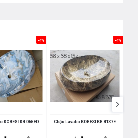
Nôị
0976.665.669
-
0912.331.335
-4%
-4%
o KOBESI KB 065ED
Chậu Lavabo KOBESI KB 8137E
Chậ