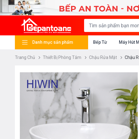
Danh mục sản phẩm
Bếp Từ
Máy Hút 
Trang Chủ
Thiết Bị Phòng Tắm
Chậu Rửa Mặt
Chậu R