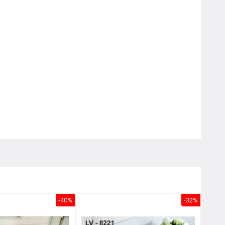
Nôị
0976.665.669
-
0912.331.335
-40%
-32%