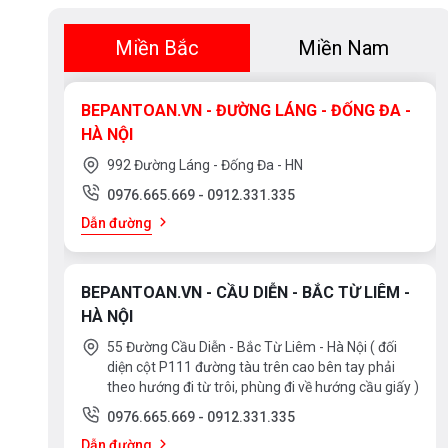
Miền Bắc
Miền Nam
BEPANTOAN.VN - ĐƯỜNG LÁNG - ĐỐNG ĐA -
HÀ NỘI
992 Đường Láng - Đống Đa - HN
0976.665.669
-
0912.331.335
Dẫn đường
BEPANTOAN.VN - CẦU DIỄN - BẮC TỪ LIÊM -
HÀ NỘI
55 Đường Cầu Diễn - Bắc Từ Liêm - Hà Nội ( đối
diện cột P111 đường tàu trên cao bên tay phải
theo hướng đi từ trôi, phùng đi về hướng cầu giấy )
0976.665.669
-
0912.331.335
Dẫn đường