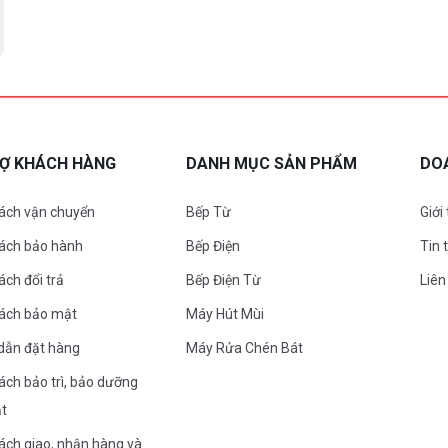
RỢ KHÁCH HÀNG
DANH MỤC SẢN PHẨM
DO
ách vận chuyển
Bếp Từ
Giới
sách bảo hành
Bếp Điện
Tin 
ách đổi trả
Bếp Điện Từ
Liên
sách bảo mật
Máy Hút Mùi
dẫn đặt hàng
Máy Rửa Chén Bát
ách bảo trì, bảo dưỡng
ặt
ách giao, nhận hàng và