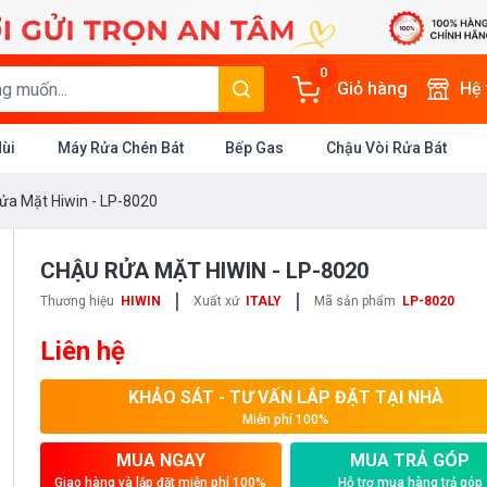
0
Giỏ hàng
Hệ
Mùi
Máy Rửa Chén Bát
Bếp Gas
Chậu Vòi Rửa Bát
ửa Mặt Hiwin - LP-8020
CHẬU RỬA MẶT HIWIN - LP-8020
|
|
Thương hiệu
HIWIN
Xuất xứ
ITALY
Mã sản phẩm
LP-8020
Liên hệ
KHẢO SÁT - TƯ VẤN LẮP ĐẶT TẠI NHÀ
Miễn phí 100%
MUA NGAY
MUA TRẢ GÓP
Giao hàng và lắp đặt miễn phí 100%
Hỗ trợ mua hàng trả góp