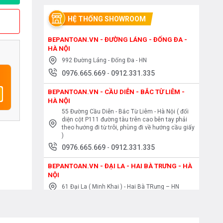
HỆ THỐNG SHOWROOM
BEPANTOAN.VN - ĐƯỜNG LÁNG - ĐỐNG ĐA -
HÀ NỘI
992 Đường Láng - Đống Đa - HN
0976.665.669
-
0912.331.335
BEPANTOAN.VN - CẦU DIỄN - BẮC TỪ LIÊM -
HÀ NỘI
55 Đường Cầu Diễn - Bắc Từ Liêm - Hà Nội ( đối
diện cột P111 đường tàu trên cao bên tay phải
theo hướng đi từ trôi, phùng đi về hướng cầu giấy
)
0976.665.669
-
0912.331.335
BEPANTOAN.VN - ĐẠI LA - HAI BÀ TRƯNG - HÀ
NỘI
61 Đại La ( Minh Khai ) - Hai Bà TRưng – HN
0976.665.669
-
0912.331.335
BEPANTOAN.VN - NGUYỄN TRÃI - THANH