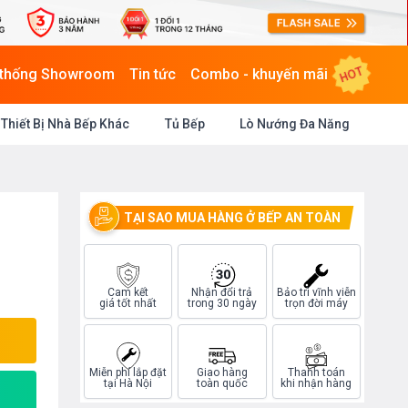
HOT
 thống Showroom
Tin tức
Combo - khuyến mãi
Thiết Bị Nhà Bếp Khác
Tủ Bếp
Lò Nướng Đa Năng
TẠI SAO MUA HÀNG Ở BẾP AN TOÀN
Cam kết
Nhận đổi trả
Bảo trì vĩnh viễn
giá tốt nhất
trong 30 ngày
trọn đời máy
Miễn phí lắp đặt
Giao hàng
Thanh toán
tại Hà Nội
toàn quốc
khi nhận hàng