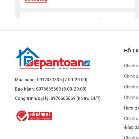
BEPANTOAN.VN - ĐẠI LA - HAI BÀ TRƯNG -
HÀ NỘI
61 Đại La ( Minh Khai ) - Hai Bà TRưng – HN
0976.665.669
-
0912.331.335
HỖ T
Dẫn đường
Chính s
Chính 
BEPANTOAN.VN - NGUYỄN TRÃI - THANH
Mua hàng:
0912331335
(7:00-20:00)
XUÂN - HÀ NỘI
Chính s
Bảo hành:
0976665669
(8:00-20:00)
Nguyễn Trãi - Thanh Xuân - HN
Chính 
Công trình/Đại lý:
0976665669
(hỗ trợ 24/7)
0976.665.669
-
0912.331.335
Hướng 
Dẫn đường
Chính s
& lắp đ
BEPANTOAN.VN - ĐƯỜNG CỔ LOA - ĐÔNG
Chính s