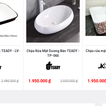
 TEADY - LV-
Chậu Rửa Mặt Dương Bàn TEADY -
Chậu rửa mặt
 cũng như các sản thiết bị phòng
TP-065
úng tôi theo hotline 0976665669 -
a Bếp an toàn để được tư vấn tốt nhất
1.950.000 ₫
1.950.000
2.480.000 ₫
2.500.000 ₫