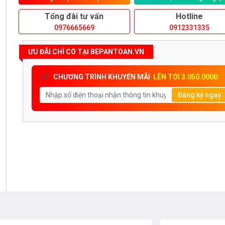
Tổng đài tư vấn
Hotline
0976665669
0912331335
ƯU ĐÃI CHỈ CÓ TẠI BEPANTOAN.VN
CHƯƠNG TRÌNH KHUYẾN MÃI
LÊN TỚI 3.050.000Đ
Đăng ký ngay