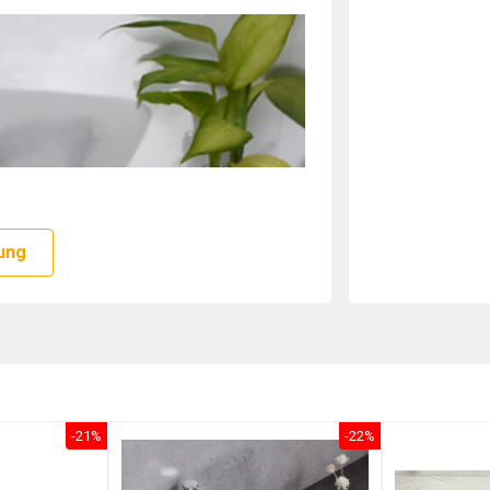
ung
-21%
-22%