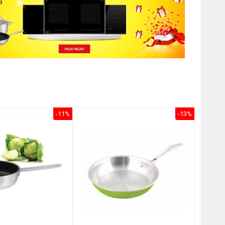
-11%
-13%