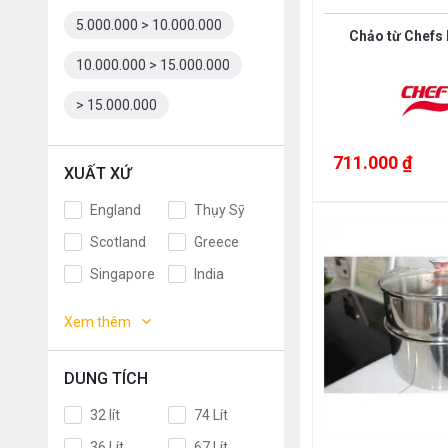
5.000.000 > 10.000.000
Chảo từ Chefs
10.000.000 > 15.000.000
> 15.000.000
711.000 ₫
XUẤT XỨ
England
Thụy Sỹ
Scotland
Greece
Singapore
India
Indonesia
ROMANIA
Xem thêm
Slovakia
Czech
Russia
Taiwan
DUNG TÍCH
Denmark
Turkey
32 lít
74 Lít
Portugal
Liên doanh
36 Lít
67 Lít