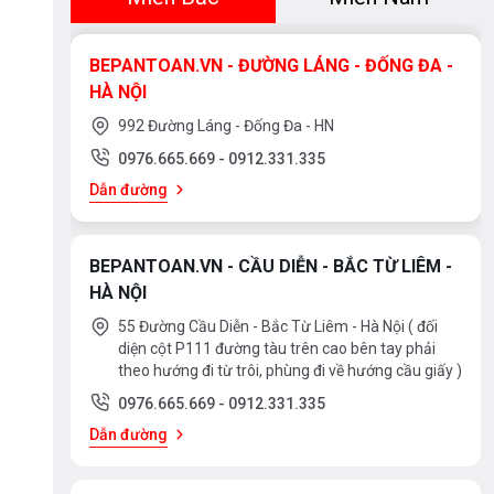
41 Lít
26 lít
BEPANTOAN.VN - ĐƯỜNG LÁNG - ĐỐNG ĐA -
73 Lít
53 Lít
HÀ NỘI
54 Lít
23 lít
992 Đường Láng - Đống Đa - HN
< 20 Lít
20 Lít
0976.665.669
-
0912.331.335
21 Lít
25 Lít
Dẫn đường
40 Lít
45 Lít
51 Lít
59 Lít
BEPANTOAN.VN - CẦU DIỄN - BẮC TỪ LIÊM -
60 Lít
70 Lít
HÀ NỘI
65 Lít
55 Đường Cầu Diễn - Bắc Từ Liêm - Hà Nội ( đối
diện cột P111 đường tàu trên cao bên tay phải
theo hướng đi từ trôi, phùng đi về hướng cầu giấy )
0976.665.669
-
0912.331.335
Dẫn đường