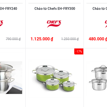
 EH-FRY240
Chảo từ Chefs EH-FRY300
Chảo từ 
1.125.000 ₫
480.000 
790.000 ₫
1.250.000 ₫
-17%