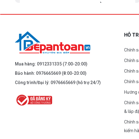
BEPANTOAN.VN - ĐẠI LA - HAI BÀ TRƯNG -
HÀ NỘI
61 Đại La ( Minh Khai ) - Hai Bà TRưng – HN
0976.665.669
-
0912.331.335
HỖ T
Dẫn đường
Chính s
Chính 
BEPANTOAN.VN - NGUYỄN TRÃI - THANH
Mua hàng:
0912331335
(7:00-20:00)
XUÂN - HÀ NỘI
Chính s
Bảo hành:
0976665669
(8:00-20:00)
Nguyễn Trãi - Thanh Xuân - HN
Chính 
Công trình/Đại lý:
0976665669
(hỗ trợ 24/7)
0976.665.669
-
0912.331.335
Hướng 
Dẫn đường
Chính s
& lắp đ
BEPANTOAN.VN - ĐƯỜNG CỔ LOA - ĐÔNG
Chính s
ANH - HÀ NỘI
kiểm h
Căn 08 - TT1.4 Khu Dự Án Calyx Residence Đường