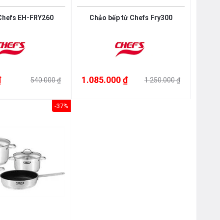
Chefs EH-FRY260
Chảo bếp từ Chefs Fry300
₫
1.085.000 ₫
540.000 ₫
1.250.000 ₫
-37%