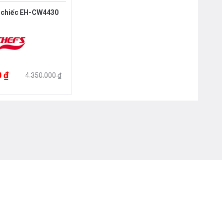
4 chiếc EH-CW4430
 ₫
4.350.000 ₫