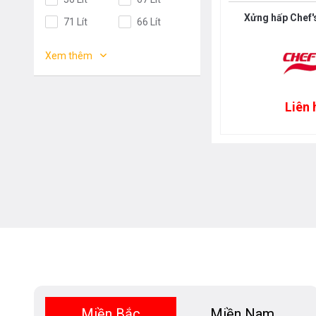
Anh
Thụy Điển
Xửng hấp Chef
71 Lít
66 Lít
Germany
Italy
62 Lít
52 Lít
Xem thêm
Malaysia
France
50 Lít
63 lít
Poland
Thailand
61 Lít
47 Lít
Korea
Japan
Liên 
34 lít
69 Lít
EU
Spain
42 Lít
56 Lít
China
Việt Nam
35 Lít
38 Lít
Mỹ
Chính Hãng
76 Lít
Khác
44 Lít
58 Lít
72 Lít
77 Lít
46 Lít
48 Lít
57 Lít
55 Lít
105 Lít
43 Lít
Miền Bắc
Miền Nam
100 Lít
78 Lít