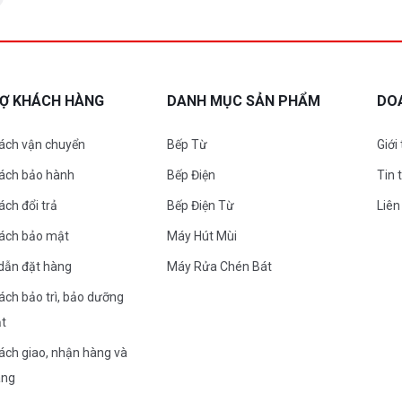
RỢ KHÁCH HÀNG
DANH MỤC SẢN PHẨM
DO
ách vận chuyển
Bếp Từ
Giới
sách bảo hành
Bếp Điện
Tin 
ách đổi trả
Bếp Điện Từ
Liên
sách bảo mật
Máy Hút Mùi
dẫn đặt hàng
Máy Rửa Chén Bát
ách bảo trì, bảo dưỡng
ặt
ách giao, nhận hàng và
àng