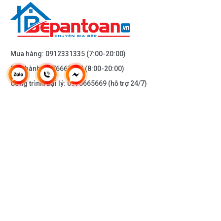
Mua hàng:
0912331335
(7:00-20:00)
Bảo hành:
0976665669
(8:00-20:00)
Công trình/Đại lý:
0976665669
(hỗ trợ 24/7)
THÔNG TIN KHÁC
DOANH NGHIỆP
DANH MỤC SẢN PHẨM
HỖ TRỢ KHÁCH HÀNG