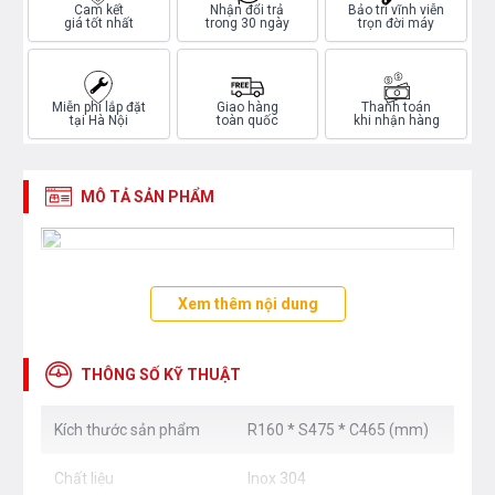
Cam kết
Nhận đổi trả
Bảo trì vĩnh viễn
giá tốt nhất
trong 30 ngày
trọn đời máy
Miễn phí lắp đặt
Giao hàng
Thanh toán
tại Hà Nội
toàn quốc
khi nhận hàng
MÔ TẢ SẢN PHẨM
Xem thêm nội dung
THÔNG SỐ KỸ THUẬT
Kích thước sản phẩm
R160 * S475 * C465 (mm)
Chất liệu
Inox 304