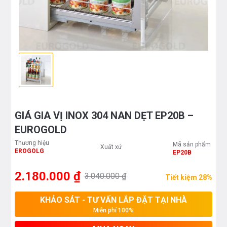
GIÁ GIA VỊ INOX 304 NAN DẸT EP20B –
EUROGOLD
Thương hiệu
Mã sản phẩm
Xuất xứ
EROGOLG
EP20B
2.180.000 ₫
3.040.000 ₫
Tiết kiệm 28%
KHẢO SÁT - TƯ VẤN LẮP ĐẶT TẠI NHÀ
Miễn phí 100%