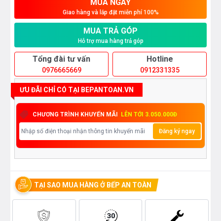
MUA NGAY
Giao hàng và lắp đặt miễn phí 100%
MUA TRẢ GÓP
Hỗ trợ mua hàng trả góp
Tổng đài tư vấn
Hotline
0976665669
0912331335
ƯU ĐÃI CHỈ CÓ TẠI BEPANTOAN.VN
CHƯƠNG TRÌNH KHUYẾN MÃI
LÊN TỚI 3.050.000Đ
Đăng ký ngay
TẠI SAO MUA HÀNG Ở BẾP AN TOÀN