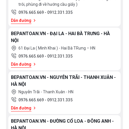
trôi, phùng đi về hướng cầu giấy )
0976.665.669
-
0912.331.335
Dẫn đường
BEPANTOAN.VN - ĐẠI LA - HAI BÀ TRƯNG - HÀ
NỘI
61 Đại La ( Minh Khai ) - Hai Bà TRưng – HN
0976.665.669
-
0912.331.335
Dẫn đường
BEPANTOAN.VN - NGUYỄN TRÃI - THANH XUÂN -
HÀ NỘI
Nguyễn Trãi - Thanh Xuân - HN
0976.665.669
-
0912.331.335
Dẫn đường
BEPANTOAN.VN - ĐƯỜNG CỔ LOA - ĐÔNG ANH -
HÀ NỘI