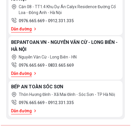
Căn 08 - TT1.4 Khu Dự Án Calyx Residence Đường Cổ
Loa - Đông Anh - Hà Nội
0976.665.669
-
0912.331.335
Dẫn đường
BEPANTOAN.VN - NGUYỄN VĂN CỪ - LONG BIÊN -
HÀ NỘI
Nguyễn Văn Cừ - Long Biên - HN
0976.665.669
-
0833.665.669
Dẫn đường
BẾP AN TOÀN SÓC SƠN
Thôn Hương Đình - Xã Mai Đình - Sóc Sơn - TP Hà Nôị
0976.665.669
-
0912.331.335
Dẫn đường