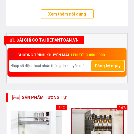
Xem thêm nội dung
ƯU ĐÃI CHỈ CÓ TẠI BEPANTOAN.VN
CHƯƠNG TRÌNH KHUYẾN MÃI
LÊN TỚI 3.050.000Đ
Đăng ký ngay
SẢN PHẨM TƯƠNG TỰ
36%
-24%
-16%