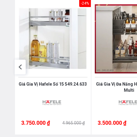
-36%
-24%
le
Giá Gia Vị Hafele Số 15 549.24.633
Giá Gia Vị Đa Năng 
Multi
3.750.000 ₫
3.500.000 ₫
000 ₫
4.965.000 ₫