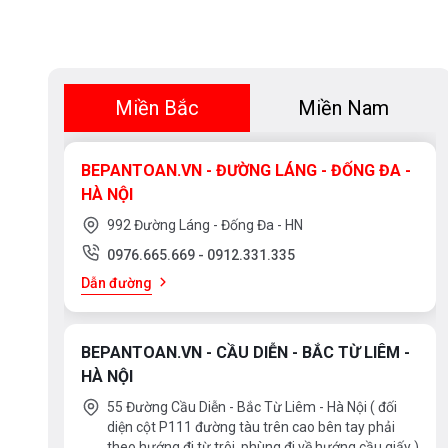
Miền Bắc
Miền Nam
BEPANTOAN.VN - ĐƯỜNG LÁNG - ĐỐNG ĐA -
HÀ NỘI
992 Đường Láng - Đống Đa - HN
0976.665.669
-
0912.331.335
Dẫn đường
BEPANTOAN.VN - CẦU DIỄN - BẮC TỪ LIÊM -
HÀ NỘI
55 Đường Cầu Diễn - Bắc Từ Liêm - Hà Nội ( đối
diện cột P111 đường tàu trên cao bên tay phải
theo hướng đi từ trôi, phùng đi về hướng cầu giấy )