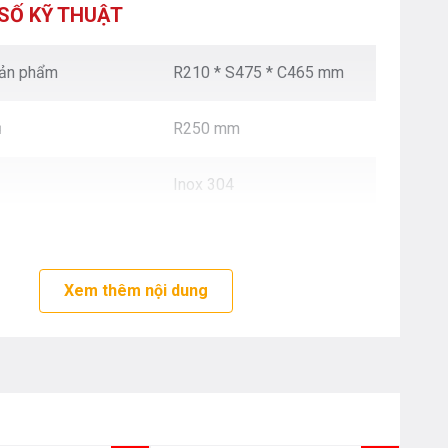
XUÂN - HÀ NỘI
SỐ KỸ THUẬT
Nguyễn Trãi - Thanh Xuân - HN
0976.665.669
-
0912.331.335
sản phẩm
R210 * S475 * C465 mm
BEPANTOAN.VN - ĐƯỜNG CỔ LOA - ĐÔNG ANH
- HÀ NỘI
ủ
R250 mm
Căn 08 - TT1.4 Khu Dự Án Calyx Residence
Đường Cổ Loa - Đông Anh - Hà Nội
0976.665.669
-
0912.331.335
Inox 304
BEPANTOAN.VN - NGUYỄN VĂN CỪ - LONG
BIÊN - HÀ NỘI
Nguyễn Văn Cừ - Long Biên - HN
0976.665.669
-
0833.665.669
Xem thêm nội dung
BEPANTOAN.VN - QUẬN TÂN BÌNH - TP HCM
Hoàng Văn Thụ - Phường 4 - Quân Tân Bình - TP
HCM
0912331335
-
0976665669
BẾP AN TOÀN SÓC SƠN
Thôn Hương Đình - Xã Mai Đình - Sóc Sơn - TP Hà