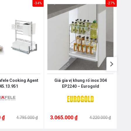
Nôị
-34%
-27%
0976.665.669
-
0912.331.335
Hafele Cooking Agent
Giá gia vị khung rổ inox 304
Kệ 
45.13.951
EP2240 – Eurogold
 ₫
3.065.000 ₫
3.0
4.795.000 ₫
4.220.000 ₫