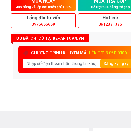
MUA NGAY
MUA TRẢ GÓP
Giao hàng và lắp đặt miễn phí 100%
Hỗ trợ mua hàng trả góp
Tổng đài tư vấn
Hotline
0976665669
0912331335
ƯU ĐÃI CHỈ CÓ TẠI BEPANTOAN.VN
CHƯƠNG TRÌNH KHUYẾN MÃI
LÊN TỚI 3.050.000Đ
Đăng ký ngay