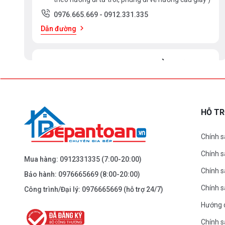
0976.665.669
-
0912.331.335
Dẫn đường
BEPANTOAN.VN - ĐẠI LA - HAI BÀ TRƯNG -
HÀ NỘI
61 Đại La ( Minh Khai ) - Hai Bà TRưng – HN
0976.665.669
-
0912.331.335
HỖ T
Dẫn đường
Chính s
Chính 
BEPANTOAN.VN - NGUYỄN TRÃI - THANH
Mua hàng:
0912331335
(7:00-20:00)
XUÂN - HÀ NỘI
Chính s
Bảo hành:
0976665669
(8:00-20:00)
Nguyễn Trãi - Thanh Xuân - HN
Chính 
Công trình/Đại lý:
0976665669
(hỗ trợ 24/7)
0976.665.669
-
0912.331.335
Hướng 
Dẫn đường
Chính s