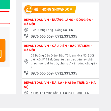
HỆ THỐNG SHOWROOM
BEPANTOAN.VN - ĐƯỜNG LÁNG - ĐỐNG ĐA -
HÀ NỘI
992 Đường Láng - Đống Đa - HN
0976.665.669
-
0912.331.335
BEPANTOAN.VN - CẦU DIỄN - BẮC TỪ LIÊM -
HÀ NỘI
55 Đường Cầu Diễn - Bắc Từ Liêm - Hà Nội ( đối
diện cột P111 đường tàu trên cao bên tay phải
theo hướng đi từ trôi, phùng đi về hướng cầu giấy
)
0976.665.669
-
0912.331.335
BEPANTOAN.VN - ĐẠI LA - HAI BÀ TRƯNG - HÀ
NỘI
61 Đại La ( Minh Khai ) - Hai Bà TRưng – HN
0976.665.669
-
0912.331.335
BEPANTOAN.VN - NGUYỄN TRÃI - THANH