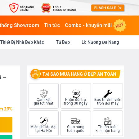
HOT
 thống Showroom
Tin tức
Combo - khuyến mãi
Thiết Bị Nhà Bếp Khác
Tủ Bếp
Lò Nướng Đa Năng
TẠI SAO MUA HÀNG Ở BẾP AN TOÀN
 –
Cam kết
Nhận đổi trả
Bảo trì vĩnh viễn
giá tốt nhất
trong 30 ngày
trọn đời máy
ệm 29%
Miễn phí lắp đặt
Giao hàng
Thanh toán
tại Hà Nội
toàn quốc
khi nhận hàng