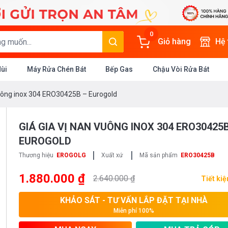
0
Giỏ hàng
Hệ
Mùi
Máy Rửa Chén Bát
Bếp Gas
Chậu Vòi Rửa Bát
vuông inox 304 ERO30425B – Eurogold
GIÁ GIA VỊ NAN VUÔNG INOX 304 ERO30425B
EUROGOLD
|
|
Thương hiệu
EROGOLG
Xuất xứ
Mã sản phẩm
ERO30425B
1.880.000 ₫
2.640.000 ₫
Tiết ki
KHẢO SÁT - TƯ VẤN LẮP ĐẶT TẠI NHÀ
Miễn phí 100%