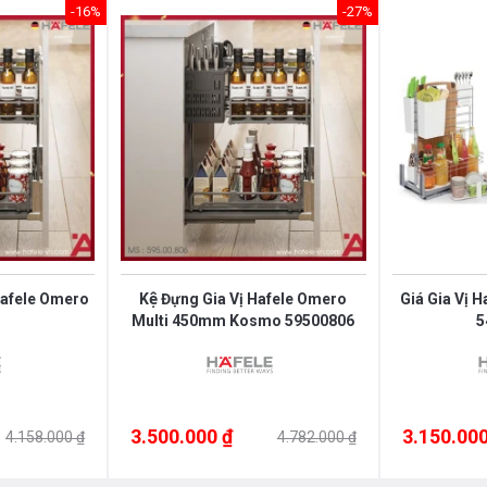
-16%
-27%
Hafele Omero
Kệ Đựng Gia Vị Hafele Omero
Giá Gia Vị 
Multi 450mm Kosmo 59500806
5
3.500.000 ₫
3.150.000
4.158.000 ₫
4.782.000 ₫