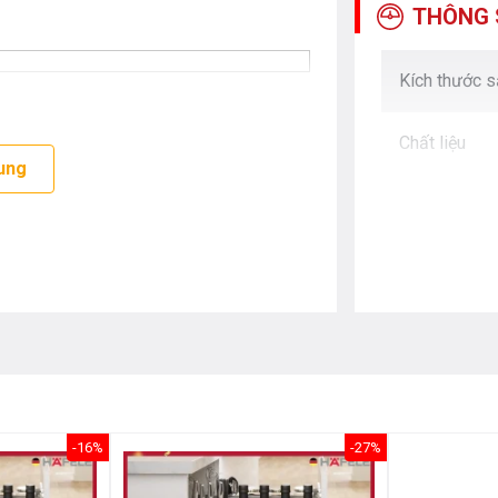
THÔNG 
Kích thước 
Chất liệu
ung
-16%
-27%