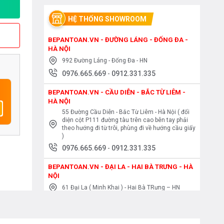
HỆ THỐNG SHOWROOM
BEPANTOAN.VN - ĐƯỜNG LÁNG - ĐỐNG ĐA -
HÀ NỘI
992 Đường Láng - Đống Đa - HN
0976.665.669
-
0912.331.335
BEPANTOAN.VN - CẦU DIỄN - BẮC TỪ LIÊM -
HÀ NỘI
55 Đường Cầu Diễn - Bắc Từ Liêm - Hà Nội ( đối
diện cột P111 đường tàu trên cao bên tay phải
theo hướng đi từ trôi, phùng đi về hướng cầu giấy
)
0976.665.669
-
0912.331.335
BEPANTOAN.VN - ĐẠI LA - HAI BÀ TRƯNG - HÀ
NỘI
61 Đại La ( Minh Khai ) - Hai Bà TRưng – HN
0976.665.669
-
0912.331.335
BEPANTOAN.VN - NGUYỄN TRÃI - THANH