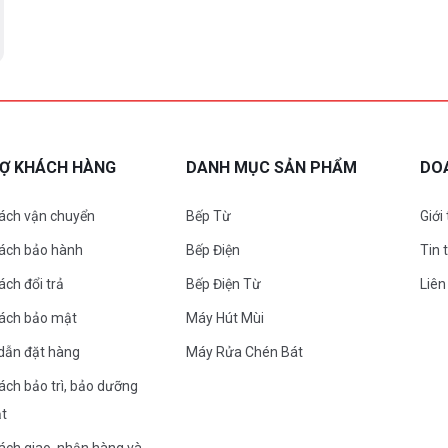
RỢ KHÁCH HÀNG
DANH MỤC SẢN PHẨM
DO
ách vận chuyển
Bếp Từ
Giới
sách bảo hành
Bếp Điện
Tin 
ách đổi trả
Bếp Điện Từ
Liên
sách bảo mật
Máy Hút Mùi
dẫn đặt hàng
Máy Rửa Chén Bát
ách bảo trì, bảo dưỡng
ặt
ách giao, nhận hàng và