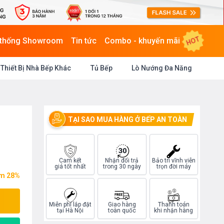
HOT
 thống Showroom
Tin tức
Combo - khuyến mãi
Thiết Bị Nhà Bếp Khác
Tủ Bếp
Lò Nướng Đa Năng
TẠI SAO MUA HÀNG Ở BẾP AN TOÀN
Cam kết
Nhận đổi trả
Bảo trì vĩnh viễn
giá tốt nhất
trong 30 ngày
trọn đời máy
ệm 28%
Miễn phí lắp đặt
Giao hàng
Thanh toán
tại Hà Nội
toàn quốc
khi nhận hàng