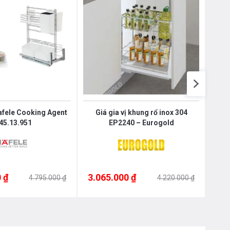
Nôị
0976.665.669
-
0912.331.335
Hafele Cooking Agent
Giá gia vị khung rổ inox 304
Kệ 
45.13.951
EP2240 – Eurogold
 ₫
3.065.000 ₫
3.0
4.795.000 ₫
4.220.000 ₫