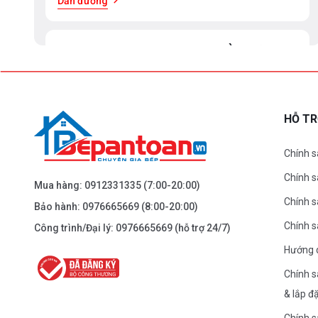
Dẫn đường
BEPANTOAN.VN - ĐẠI LA - HAI BÀ TRƯNG -
HÀ NỘI
61 Đại La ( Minh Khai ) - Hai Bà TRưng – HN
0976.665.669
-
0912.331.335
HỖ T
Dẫn đường
Chính s
Chính 
BEPANTOAN.VN - NGUYỄN TRÃI - THANH
Mua hàng:
0912331335
(7:00-20:00)
XUÂN - HÀ NỘI
Chính s
Bảo hành:
0976665669
(8:00-20:00)
Nguyễn Trãi - Thanh Xuân - HN
Chính 
Công trình/Đại lý:
0976665669
(hỗ trợ 24/7)
0976.665.669
-
0912.331.335
Hướng 
Dẫn đường
Chính s
& lắp đ
BEPANTOAN.VN - ĐƯỜNG CỔ LOA - ĐÔNG
Chính s