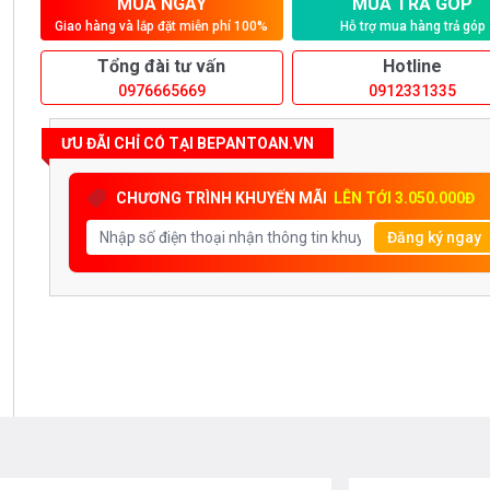
MUA NGAY
MUA TRẢ GÓP
Giao hàng và lắp đặt miễn phí 100%
Hỗ trợ mua hàng trả góp
Tổng đài tư vấn
Hotline
0976665669
0912331335
ƯU ĐÃI CHỈ CÓ TẠI BEPANTOAN.VN
CHƯƠNG TRÌNH KHUYẾN MÃI
LÊN TỚI 3.050.000Đ
Đăng ký ngay