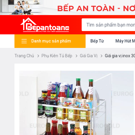
Danh mục sản phẩm
Bếp Từ
Máy Hút 
Trang Chủ
Phụ Kiên Tủ Bếp
Giá Gia Vị
Giá gia vị inox