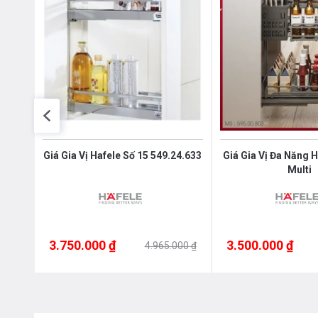
le
Giá Gia Vị Hafele Số 15 549.24.633
Giá Gia Vị Đa Năng 
Multi
3.750.000 ₫
3.500.000 ₫
000 ₫
4.965.000 ₫