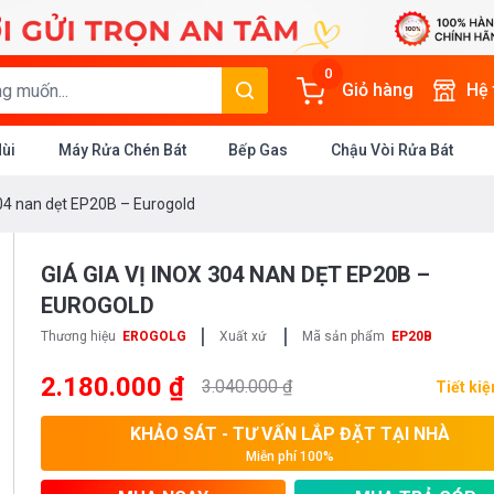
0
Giỏ hàng
Hệ
Mùi
Máy Rửa Chén Bát
Bếp Gas
Chậu Vòi Rửa Bát
 304 nan dẹt EP20B – Eurogold
GIÁ GIA VỊ INOX 304 NAN DẸT EP20B –
EUROGOLD
|
|
Thương hiệu
EROGOLG
Xuất xứ
Mã sản phẩm
EP20B
2.180.000 ₫
3.040.000 ₫
Tiết ki
KHẢO SÁT - TƯ VẤN LẮP ĐẶT TẠI NHÀ
Miễn phí 100%