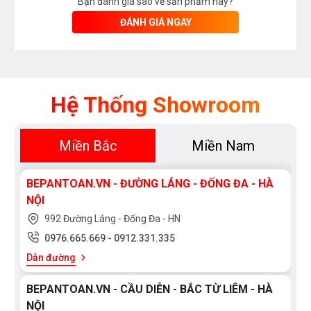
Bạn đánh giá sao về sản phẩm này?
ĐÁNH GIÁ NGAY
Hệ Thống Showroom
Miền Bắc
Miền Nam
BEPANTOAN.VN - ĐƯỜNG LÁNG - ĐỐNG ĐA - HÀ
NỘI
992 Đường Láng - Đống Đa - HN
0976.665.669
-
0912.331.335
Dẫn đường
BEPANTOAN.VN - CẦU DIỄN - BẮC TỪ LIÊM - HÀ
NỘI