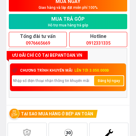
MUA NGAY
Giao hàng và lắp đặt miễn phí 100%
MUA TRẢ GÓP
Hỗ trợ mua hàng trả góp
Tổng đài tư vấn
Hotline
0976665669
0912331335
ƯU ĐÃI CHỈ CÓ TẠI BEPANTOAN.VN
CHƯƠNG TRÌNH KHUYẾN MÃI
LÊN TỚI 3.050.000Đ
Đăng ký ngay
TẠI SAO MUA HÀNG Ở BẾP AN TOÀN