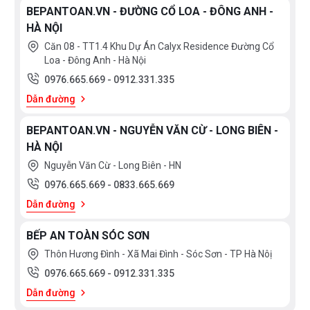
BEPANTOAN.VN - ĐƯỜNG CỔ LOA - ĐÔNG ANH -
HÀ NỘI
Căn 08 - TT1.4 Khu Dự Án Calyx Residence Đường Cổ
Loa - Đông Anh - Hà Nội
0976.665.669
-
0912.331.335
Dẫn đường
BEPANTOAN.VN - NGUYỄN VĂN CỪ - LONG BIÊN -
HÀ NỘI
Nguyễn Văn Cừ - Long Biên - HN
0976.665.669
-
0833.665.669
Dẫn đường
BẾP AN TOÀN SÓC SƠN
Thôn Hương Đình - Xã Mai Đình - Sóc Sơn - TP Hà Nôị
0976.665.669
-
0912.331.335
Dẫn đường