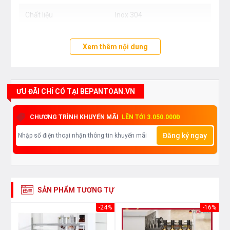
Chất liệu
Inox 304
Xem thêm nội dung
ƯU ĐÃI CHỈ CÓ TẠI BEPANTOAN.VN
CHƯƠNG TRÌNH KHUYẾN MÃI
LÊN TỚI 3.050.000Đ
Đăng ký ngay
SẢN PHẨM TƯƠNG TỰ
36%
-24%
-16%