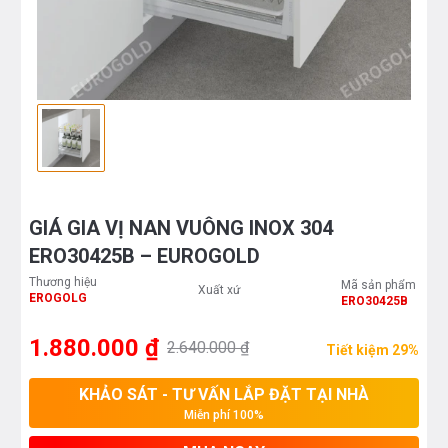
GIÁ GIA VỊ NAN VUÔNG INOX 304
ERO30425B – EUROGOLD
Thương hiệu
Mã sản phẩm
Xuất xứ
EROGOLG
ERO30425B
1.880.000 ₫
2.640.000 ₫
Tiết kiệm 29%
KHẢO SÁT - TƯ VẤN LẮP ĐẶT TẠI NHÀ
Miễn phí 100%