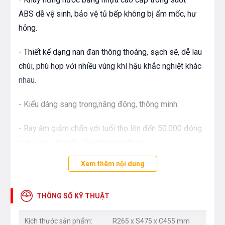
ABS dễ vệ sinh, bảo vệ tủ bếp không bị ẩm mốc, hư
hỏng.
- Thiết kế dạng nan đan thông thoáng, sạch sẽ, dễ lau
chùi, phù hợp với nhiều vùng khí hậu khắc nghiệt khác
nhau.
- Kiểu dáng sang trọng,năng động, thông minh.
- Ray âm giảm chấn với tuổi thọ lên đến 50.000 đóng
mở, giảm tiếng ồn khi đóng mạnh tay.
Xem thêm nội dung
- Giá để dao thớt có thể lắp đặt với tủ cánh mở hoặc
gắn vào cánh tủ.
THÔNG SỐ KỸ THUẬT
Kích thước sản phẩm:
R265 x S475 x C455 mm