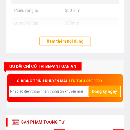
Chiều rộng tủ:
300 mm
Độ mở tối đa:
385mm
Xem thêm nội dung
ƯU ĐÃI CHỈ CÓ TẠI BEPANTOAN.VN
CHƯƠNG TRÌNH KHUYẾN MÃI
LÊN TỚI 3.050.000Đ
Đăng ký ngay
SẢN PHẨM TƯƠNG TỰ