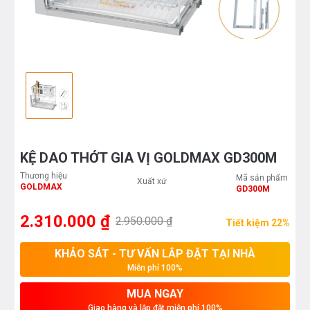
KỆ DAO THỚT GIA VỊ GOLDMAX GD300M
Thương hiệu
Mã sản phẩm
Xuất xứ
GOLDMAX
GD300M
2.310.000 ₫
2.950.000 ₫
Tiết kiệm 22%
KHẢO SÁT - TƯ VẤN LẮP ĐẶT TẠI NHÀ
Miễn phí 100%
MUA NGAY
Giao hàng và lắp đặt miễn phí 100%