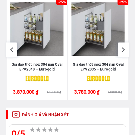
43%
-25%
-25%
0
Giá dao thớt inox 304 nan Oval
Giá dao thớt inox 304 nan Oval
EPV2040 – Eurogold
EPV2035 – Eurogold
3.870.000 ₫
3.780.000 ₫
5.160.000 ₫
5.040.000 ₫
ĐÁNH GIÁ VÀ NHẬN XÉT
0/5