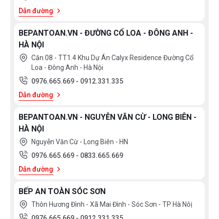
Dẫn đường
BEPANTOAN.VN - ĐƯỜNG CỔ LOA - ĐÔNG ANH -
HÀ NỘI
Căn 08 - TT1.4 Khu Dự Án Calyx Residence Đường Cổ
Loa - Đông Anh - Hà Nội
0976.665.669
-
0912.331.335
Dẫn đường
BEPANTOAN.VN - NGUYỄN VĂN CỪ - LONG BIÊN -
HÀ NỘI
Nguyễn Văn Cừ - Long Biên - HN
0976.665.669
-
0833.665.669
Dẫn đường
BẾP AN TOÀN SÓC SƠN
Thôn Hương Đình - Xã Mai Đình - Sóc Sơn - TP Hà Nôị
0976.665.669
-
0912.331.335