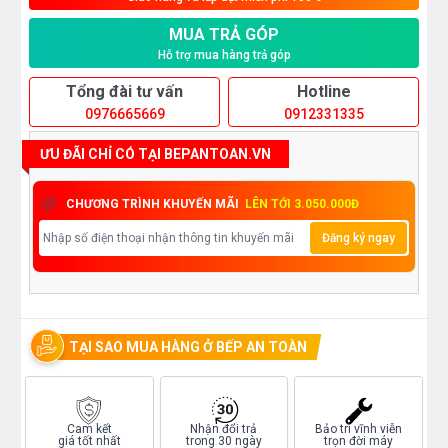
MUA TRẢ GÓP
Hỗ trợ mua hàng trả góp
Tổng đài tư vấn
Hotline
0976665669
0912331335
ƯU ĐÃI CHỈ CÓ TẠI BEPANTOAN.VN
CHƯƠNG TRÌNH KHUYẾN MÃI
LÊN TỚI 3.050.000Đ
Đăng ký ngay
TẠI SAO MUA HÀNG Ở BẾP AN TOÀN
Cam kết
Nhận đổi trả
Bảo trì vĩnh viễn
giá tốt nhất
trong 30 ngày
trọn đời máy