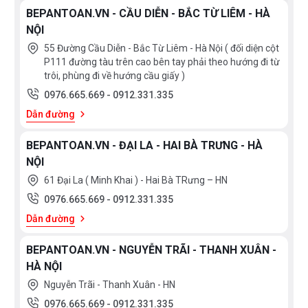
BEPANTOAN.VN - CẦU DIỄN - BẮC TỪ LIÊM - HÀ
NỘI
55 Đường Cầu Diễn - Bắc Từ Liêm - Hà Nội ( đối diện cột
P111 đường tàu trên cao bên tay phải theo hướng đi từ
trôi, phùng đi về hướng cầu giấy )
0976.665.669
-
0912.331.335
Dẫn đường
BEPANTOAN.VN - ĐẠI LA - HAI BÀ TRƯNG - HÀ
NỘI
61 Đại La ( Minh Khai ) - Hai Bà TRưng – HN
0976.665.669
-
0912.331.335
Dẫn đường
BEPANTOAN.VN - NGUYỄN TRÃI - THANH XUÂN -
HÀ NỘI
Nguyễn Trãi - Thanh Xuân - HN
0976.665.669
-
0912.331.335