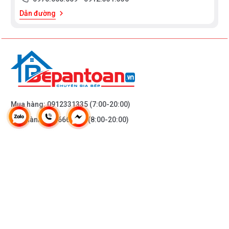
Dẫn đường
Mua hàng:
0912331335
(7:00-20:00)
Bảo hành:
0976665669
(8:00-20:00)
Công trình/Đại lý:
0976665669
(hỗ trợ 24/7)
THÔNG TIN KHÁC
DOANH NGHIỆP