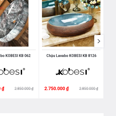
bo KOBESI KB 062
Chậu Lavabo KOBESI KB 8126
Chậ
 ₫
2.750.000 ₫
2.7
2.850.000 ₫
2.850.000 ₫