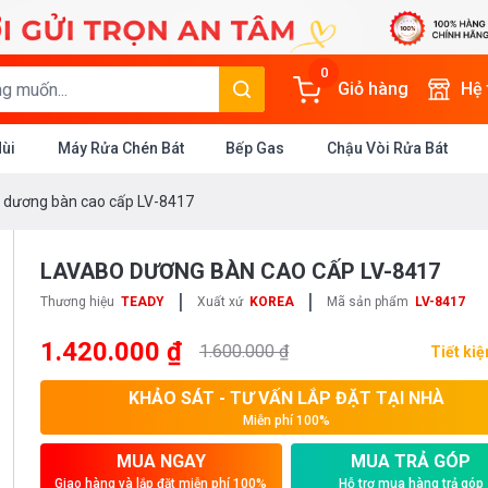
0
Giỏ hàng
Hệ
Mùi
Máy Rửa Chén Bát
Bếp Gas
Chậu Vòi Rửa Bát
 dương bàn cao cấp LV-8417
LAVABO DƯƠNG BÀN CAO CẤP LV-8417
|
|
Thương hiệu
TEADY
Xuất xứ
KOREA
Mã sản phẩm
LV-8417
1.420.000 ₫
1.600.000 ₫
Tiết ki
KHẢO SÁT - TƯ VẤN LẮP ĐẶT TẠI NHÀ
Miễn phí 100%
MUA NGAY
MUA TRẢ GÓP
Giao hàng và lắp đặt miễn phí 100%
Hỗ trợ mua hàng trả góp