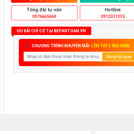
Tổng đài tư vấn
Hotline
0976665669
0912331335
ƯU ĐÃI CHỈ CÓ TẠI BEPANTOAN.VN
CHƯƠNG TRÌNH KHUYẾN MÃI
LÊN TỚI 3.050.000Đ
Đăng ký ngay