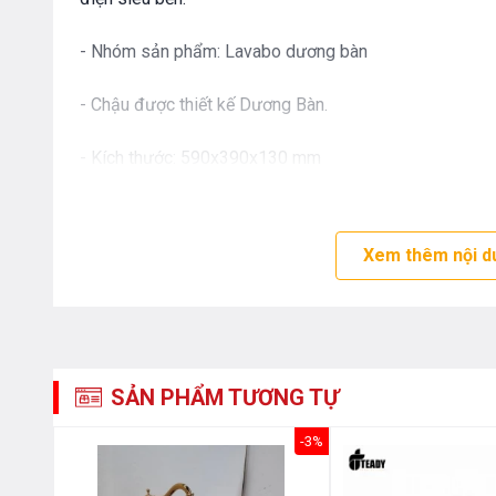
- Nhóm sản phẩm: Lavabo dương bàn
- Chậu được thiết kế Dương Bàn.
- Kích thước: 590x390x130 mm
- Kiểu dáng đơn giản, nhỏ gọn, thanh thoát tạo không g
Xem thêm nội d
- Được ứng dụng CeFiONtect giúp sản phẩm luôn sáng 
bẩn, vi khuẩn hay nấm mốc bám trên bề mặt chậu.
- Chậu lavabo TEADY được thiết kế treo tường và có thi
gian rộng, thoáng. Tiết kiệm được tối đa không gian 
SẢN PHẨM TƯƠNG TỰ
dùng cảm thấy thoải mái, tiện nghi. Với thiết kế sang t
gian phòng tắm.
-3%
- Mang lại cảm giác hiện đại, đơn giản, sang trọng với