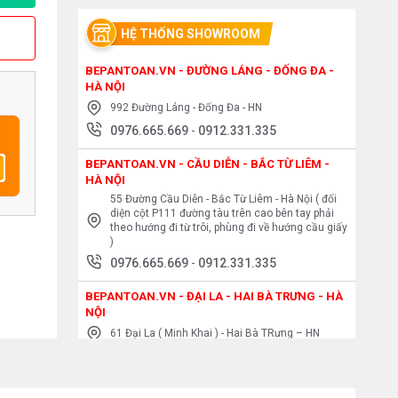
HỆ THỐNG SHOWROOM
BEPANTOAN.VN - ĐƯỜNG LÁNG - ĐỐNG ĐA -
HÀ NỘI
992 Đường Láng - Đống Đa - HN
0976.665.669
-
0912.331.335
BEPANTOAN.VN - CẦU DIỄN - BẮC TỪ LIÊM -
HÀ NỘI
55 Đường Cầu Diễn - Bắc Từ Liêm - Hà Nội ( đối
diện cột P111 đường tàu trên cao bên tay phải
theo hướng đi từ trôi, phùng đi về hướng cầu giấy
)
0976.665.669
-
0912.331.335
BEPANTOAN.VN - ĐẠI LA - HAI BÀ TRƯNG - HÀ
NỘI
61 Đại La ( Minh Khai ) - Hai Bà TRưng – HN
0976.665.669
-
0912.331.335
BEPANTOAN.VN - NGUYỄN TRÃI - THANH