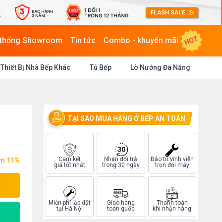
HOT
 thống Showroom
Tin tức
Combo - khuyến mãi
Thiết Bị Nhà Bếp Khác
Tủ Bếp
Lò Nướng Đa Năng
TẠI SAO MUA HÀNG Ở BẾP AN TOÀN
Cam kết
Nhận đổi trả
Bảo trì vĩnh viễn
ệm 11%
giá tốt nhất
trong 30 ngày
trọn đời máy
Miễn phí lắp đặt
Giao hàng
Thanh toán
tại Hà Nội
toàn quốc
khi nhận hàng