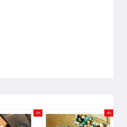
Nôị
0976.665.669
-
0912.331.335
-4%
-4%