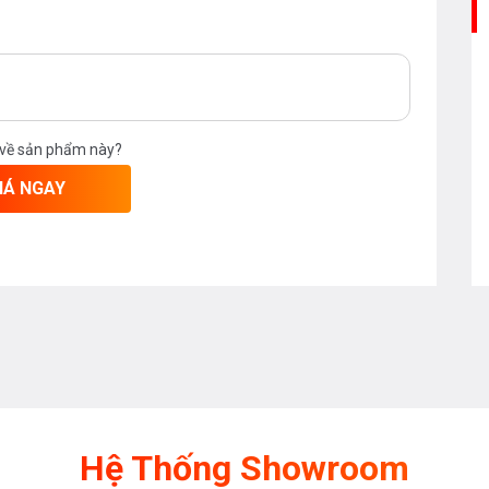
ế tối đa các vết bẩn, vi khuẩn, tiện
u nhẵn, lớp men ngăn không cho chất
với công nghệ CeFiONtect sẽ giúp bề
 về sản phẩm này?
an dài, tăng tuổi thọ cho chậu rửa.
IÁ NGAY
inh mà không cần sử dụng đến hóa chất
 đình bạn sẽ sở hữu bề mặt sứ trắng
e của người dùng khi chậu lavabo không
Hệ Thống Showroom