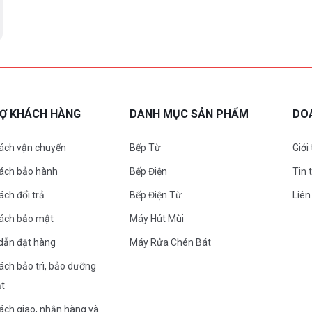
RỢ KHÁCH HÀNG
DANH MỤC SẢN PHẨM
DO
ách vận chuyển
Bếp Từ
Giới
sách bảo hành
Bếp Điện
Tin 
ách đổi trả
Bếp Điện Từ
Liên
sách bảo mật
Máy Hút Mùi
dẫn đặt hàng
Máy Rửa Chén Bát
ách bảo trì, bảo dưỡng
ặt
ách giao, nhận hàng và