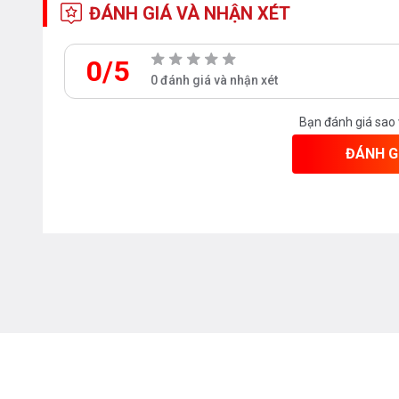
ĐÁNH GIÁ VÀ NHẬN XÉT
bẩn CeFiONtect giúp lòng chậu lavabo siêu nhẵn, hạn ch
dụng cho việc vệ sinh hàng ngày
0/5
0 đánh giá và nhận xét
- Với công nghệ này, bề mặt sứ được phủ lớp men siê
bẩn, vi khuẩn hay nấm mốc bám vào bề mặt. Hơn nữa 
Bạn đánh giá sao
mặt luôn được sáng bóng, không bị ố vàng trong thời gi
ĐÁNH G
- Đồng thời giúp tiết kiệm thời gian và công sức vệ s
tẩy rửa.
- Với công nghệ vượt trội, chậu lavabo TEADY của gia
sáng hoàn hảo lên tới 100 năm. Đảm bảo cho sức khỏ
phải sử dụng quá nhiều hóa chất để tẩy rửa.
- Quy trình sản xuất
Lựa chọn chất liệu đồng tốt