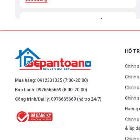
BEPANTOAN.VN - ĐẠI LA - HAI BÀ TRƯNG -
HÀ NỘI
61 Đại La ( Minh Khai ) - Hai Bà TRưng – HN
0976.665.669
-
0912.331.335
HỖ T
Dẫn đường
Chính s
Chính 
BEPANTOAN.VN - NGUYỄN TRÃI - THANH
Mua hàng:
0912331335
(7:00-20:00)
XUÂN - HÀ NỘI
Chính s
Bảo hành:
0976665669
(8:00-20:00)
Nguyễn Trãi - Thanh Xuân - HN
Chính 
Công trình/Đại lý:
0976665669
(hỗ trợ 24/7)
0976.665.669
-
0912.331.335
Hướng 
Dẫn đường
Chính s
& lắp đ
BEPANTOAN.VN - ĐƯỜNG CỔ LOA - ĐÔNG
Chính s