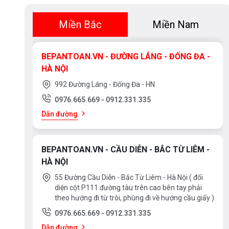
Tạo phôi bằng máy đúc áp lực cao (với các sản 
Miền Bắc
Miền Nam
Gia công bằng máy tự động với độ chính xác cao
Mạ mẫu sản phẩm.
BEPANTOAN.VN - ĐƯỜNG LÁNG - ĐỐNG ĐA -
Mạ tự động trên dây truyền
HÀ NỘI
Đánh bóng sản phẩm.
992 Đường Láng - Đống Đa - HN
0976.665.669
-
0912.331.335
Lắp ráp sản phẩm
Dẫn đường
Kiểm tra, thử nước, đồng gói sản phẩm.
Phân phối tới các đại lý độc quyền, ủy quyền của 
BEPANTOAN.VN - CẦU DIỄN - BẮC TỪ LIÊM -
HÀ NỘI
55 Đường Cầu Diễn - Bắc Từ Liêm - Hà Nội ( đối
diện cột P111 đường tàu trên cao bên tay phải
theo hướng đi từ trôi, phùng đi về hướng cầu giấy )
0976.665.669
-
0912.331.335
Dẫn đường