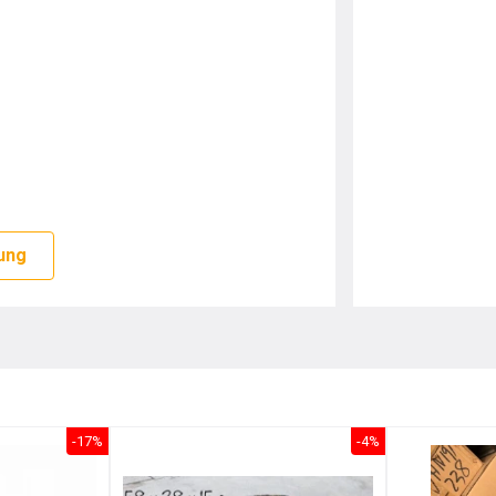
ian rộng, thoáng.
ung
bóng như mới, hạn chế tối đa các vết
ết kế nhỏ gọn, thanh thoát, tạo không
mà vẫn đảm bảo quá trình sử dụng người
rọng, hiện đại phù hợp với nhiều không
-17%
-4%
 màu trắng trang nhã.