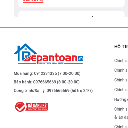
BEPANTOAN.VN - ĐẠI LA - HAI BÀ TRƯNG -
HÀ NỘI
61 Đại La ( Minh Khai ) - Hai Bà TRưng – HN
0976.665.669
-
0912.331.335
HỖ T
Dẫn đường
Chính s
Chính 
BEPANTOAN.VN - NGUYỄN TRÃI - THANH
Mua hàng:
0912331335
(7:00-20:00)
XUÂN - HÀ NỘI
Chính s
Bảo hành:
0976665669
(8:00-20:00)
Nguyễn Trãi - Thanh Xuân - HN
Chính 
Công trình/Đại lý:
0976665669
(hỗ trợ 24/7)
0976.665.669
-
0912.331.335
Hướng 
Dẫn đường
Chính s
& lắp đ
BEPANTOAN.VN - ĐƯỜNG CỔ LOA - ĐÔNG
Chính s