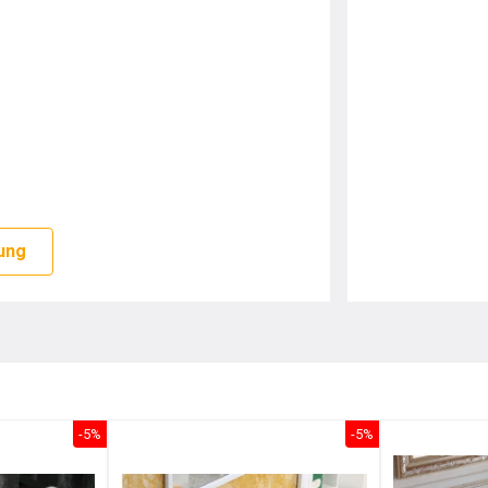
sản phẩm bồn rửa mới nhất hiện nay,
ung
ngày trong gia đình.
hững nét thon mảnh, giờ đây việc vệ
 dính nên người dùng sẽ an tâm về độ
 lâu dài.
-5%
-5%
sinh.