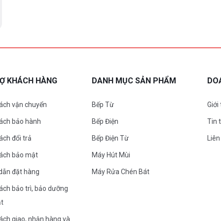
RỢ KHÁCH HÀNG
DANH MỤC SẢN PHẨM
DO
ách vận chuyển
Bếp Từ
Giới
sách bảo hành
Bếp Điện
Tin 
ách đổi trả
Bếp Điện Từ
Liên
sách bảo mật
Máy Hút Mùi
dẫn đặt hàng
Máy Rửa Chén Bát
ách bảo trì, bảo dưỡng
ặt
ách giao, nhận hàng và