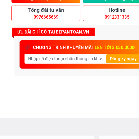
Tổng đài tư vấn
Hotline
0976665669
0912331335
ƯU ĐÃI CHỈ CÓ TẠI BEPANTOAN.VN
CHƯƠNG TRÌNH KHUYẾN MÃI
LÊN TỚI 3.050.000Đ
Đăng ký ngay