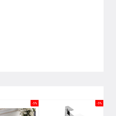
Nôị
0976.665.669
-
0912.331.335
-5%
-5%