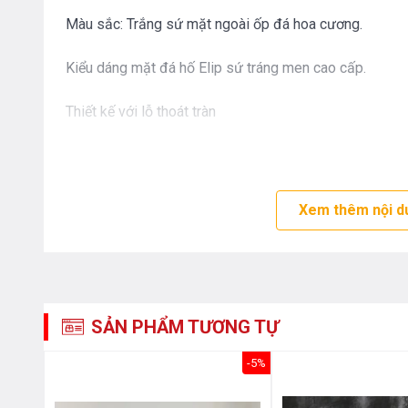
Màu sắc: Trắng sứ mặt ngoài ốp đá hoa cương.
Kiểu dáng mặt đá hố Elip sứ tráng men cao cấp.
Thiết kế với lỗ thoát tràn
Sản phẩm không bao gồm vòi, bộ xả và chân lavabo
Bồn rửa mặt lăng trụ tròn cao cấp LVTP-311B là dòng 
Xem thêm nội d
thuận tiện hơn trong quá trình sử dụng, sinh hoạt hằng 
kích thước hố bồn được nới rộng những vẫn giữ được n
sinh cá nhân sẽ tiện dụng hơn hằng ngày.
SẢN PHẨM TƯƠNG TỰ
Với chất liệu men sứ đã được phủ lớp Nano chống bám
bền cũng như không lo vấn đề rỉ xét, ô vàng khi sử dụng
-5%
Với lớp Nano sẽ giúp thuận tiện hơn trong quá trình vệ 