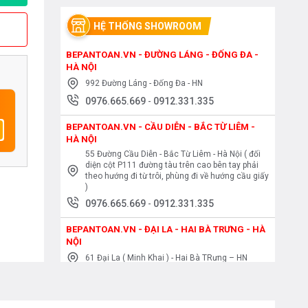
HỆ THỐNG SHOWROOM
BEPANTOAN.VN - ĐƯỜNG LÁNG - ĐỐNG ĐA -
HÀ NỘI
992 Đường Láng - Đống Đa - HN
0976.665.669
-
0912.331.335
BEPANTOAN.VN - CẦU DIỄN - BẮC TỪ LIÊM -
HÀ NỘI
55 Đường Cầu Diễn - Bắc Từ Liêm - Hà Nội ( đối
diện cột P111 đường tàu trên cao bên tay phải
theo hướng đi từ trôi, phùng đi về hướng cầu giấy
)
0976.665.669
-
0912.331.335
BEPANTOAN.VN - ĐẠI LA - HAI BÀ TRƯNG - HÀ
NỘI
61 Đại La ( Minh Khai ) - Hai Bà TRưng – HN
0976.665.669
-
0912.331.335
BEPANTOAN.VN - NGUYỄN TRÃI - THANH