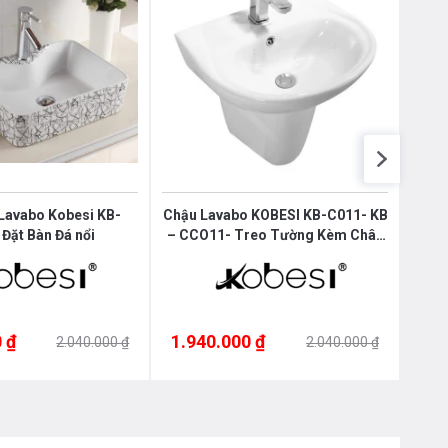
Lavabo Kobesi KB-
Chậu Lavabo KOBESI KB-C011- KB
Chậu
Đặt Bàn Đá nổi
– CCO11- Treo Tường Kèm Chân
– CC
Dài
 ₫
1.940.000 ₫
1.9
2.040.000 ₫
2.040.000 ₫