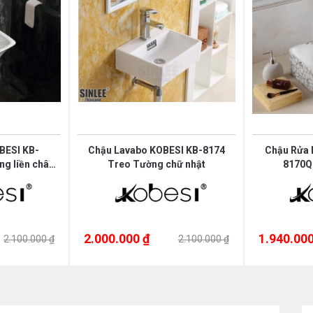
t hướng vào trong để nước không bắn ra
c và được kiểm định trước khi xuất
BESI KB-
Chậu Lavabo KOBESI KB-8174
Chậu Rửa 
g liền chân
Treo Tường chữ nhật
8170Q 
ông, Hà Nội
2.000.000 ₫
1.940.000
2.100.000 ₫
2.100.000 ₫