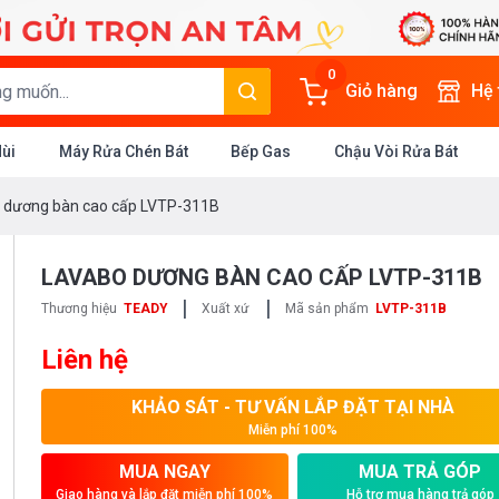
0
Giỏ hàng
Hệ
Mùi
Máy Rửa Chén Bát
Bếp Gas
Chậu Vòi Rửa Bát
 dương bàn cao cấp LVTP-311B
LAVABO DƯƠNG BÀN CAO CẤP LVTP-311B
|
|
Thương hiệu
TEADY
Xuất xứ
Mã sản phẩm
LVTP-311B
Liên hệ
KHẢO SÁT - TƯ VẤN LẮP ĐẶT TẠI NHÀ
Miễn phí 100%
MUA NGAY
MUA TRẢ GÓP
Giao hàng và lắp đặt miễn phí 100%
Hỗ trợ mua hàng trả góp