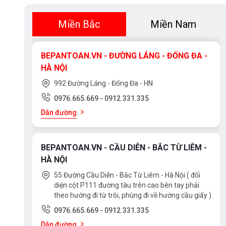
Miền Bắc
Miền Nam
BEPANTOAN.VN - ĐƯỜNG LÁNG - ĐỐNG ĐA -
HÀ NỘI
992 Đường Láng - Đống Đa - HN
0976.665.669
-
0912.331.335
Dẫn đường
BEPANTOAN.VN - CẦU DIỄN - BẮC TỪ LIÊM -
HÀ NỘI
55 Đường Cầu Diễn - Bắc Từ Liêm - Hà Nội ( đối
diện cột P111 đường tàu trên cao bên tay phải
theo hướng đi từ trôi, phùng đi về hướng cầu giấy )
0976.665.669
-
0912.331.335
Dẫn đường