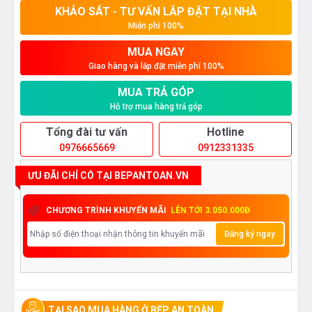
KHẢO SÁT - TƯ VẤN LẮP ĐẶT TẠI NHÀ
Miễn phí 100%
MUA NGAY
Giao hàng và lắp đặt miễn phí 100%
MUA TRẢ GÓP
Hỗ trợ mua hàng trả góp
Tổng đài tư vấn
Hotline
0976665669
0912331335
ƯU ĐÃI CHỈ CÓ TẠI BEPANTOAN.VN
CHƯƠNG TRÌNH KHUYẾN MÃI
LÊN TỚI 3.050.000Đ
Đăng ký ngay
TẠI SAO MUA HÀNG Ở BẾP AN TOÀN