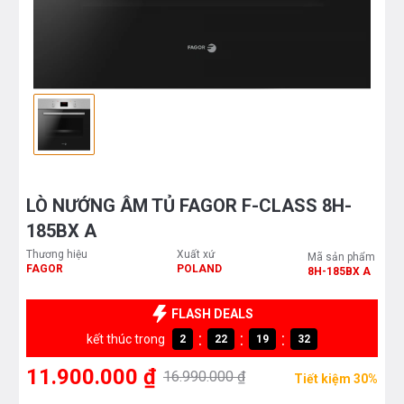
LÒ NƯỚNG ÂM TỦ FAGOR F-CLASS 8H-
185BX A
Thương hiệu
Xuất xứ
Mã sản phẩm
FAGOR
POLAND
8H-185BX A
FLASH DEALS
:
:
:
kết thúc trong
2
22
19
31
11.900.000 ₫
16.990.000 ₫
Tiết kiệm 30%