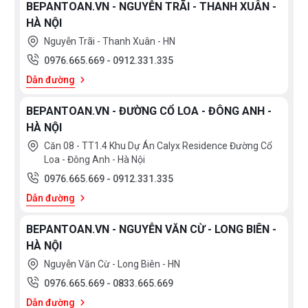
BEPANTOAN.VN - NGUYỄN TRÃI - THANH XUÂN -
bè, hay sở thích cá nhân. Cuộc sống của bạn sẽ trở
HÀ NỘI
nên thoải mái hơn!
Nguyễn Trãi - Thanh Xuân - HN
0976.665.669
-
0912.331.335
Dẫn đường
BEPANTOAN.VN - ĐƯỜNG CỔ LOA - ĐÔNG ANH -
Khay nướng không dính
HÀ NỘI
Căn 08 - TT1.4 Khu Dự Án Calyx Residence Đường Cổ
Chúng tôi mang đến các giải pháp công nghệ nano
Loa - Đông Anh - Hà Nội
hữu ích cho lò nướng. Lớp men kháng nước đặc biệt
0976.665.669
-
0912.331.335
của khay nướng giúp ngăn dầu mỡ và chất bẩn bám
Dẫn đường
vào, do đó, việc chùi rửa và bảo quản trở nên dễ dàng
hơn.
BEPANTOAN.VN - NGUYỄN VĂN CỪ - LONG BIÊN -
HÀ NỘI
Nguyễn Văn Cừ - Long Biên - HN
Hệ thống cửa dễ lau chùi
0976.665.669
-
0833.665.669
Chắc hẳn bạn biết việc vệ sinh cửa lò, các tấm kính
Dẫn đường