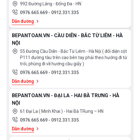
nước vào khay và kích hoạt chương trình, sau đó, bạn
992 Đường Láng - Đống Đa - HN
chỉ cần thải bỏ các chất bẩn sau khi hoàn tất chương
0976.665.669
-
0912.331.335
trình. Giải pháp này cực kỳ đơn giản vì khoang lò được
Dẫn đường
tráng bằng một lớp men AquaRealEase® siêu mịn,
BEPANTOAN.VN - CẦU DIỄN - BẮC TỪ LIÊM - HÀ
chống bám bẩn, hoặc thấm bẩn vào bề mặt. GIờ đây,
NỘI
không cần nỗ lực lau chùi, lò vẫn sạch bóng, không
55 Đường Cầu Diễn - Bắc Từ Liêm - Hà Nội ( đối diện cột
vấy bẩn!
P111 đường tàu trên cao bên tay phải theo hướng đi từ
trôi, phùng đi về hướng cầu giấy )
0976.665.669
-
0912.331.335
Lớp tráng men – dễ lau chùi
Dẫn đường
Lau chùi lò nướng chắc chắn là việc vô cùng nhàm
chán? Để hỗ trợ cho việc vệ sinh lò, bên trong lò
BEPANTOAN.VN - ĐẠI LA - HAI BÀ TRƯNG - HÀ
NỘI
nướng của Fagor được tráng một lớp men đặc biệt, dễ
61 Đại La ( Minh Khai ) - Hai Bà TRưng – HN
lau chùi, không có khe hở hay vết lõm, ngăn không cho
0976.665.669
-
0912.331.335
bụi bẩn và dầu mỡ tích tụ. Giờ đây, việc cọ rửa trở nên
Dẫn đường
dễ dàng hơn bao giờ hết. Đừng phí quá nhiều thời gian
vào việc dọn dẹp, hãy giành chúng cho gia đình, bạn