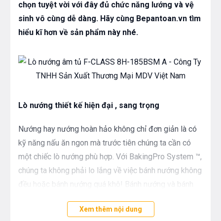
chọn tuyệt vời với đây đủ chức năng lướng và vệ
sinh vô cùng dễ dàng. Hãy cùng Bepantoan.vn tìm
hiểu kĩ hơn về sản phẩm này nhé.
Lò nướng thiết kế hiện đại , sang trọng
Nướng hay nướng hoàn hảo không chỉ đơn giản là có
kỹ năng nấu ăn ngon mà trước tiên chúng ta cần có
một chiếc lò nướng phù hợp. Với BakingPro System ™,
chúng ta không phải lo lắng về việc bánh nướng không
đều hoặc bánh nướng quá khô! Bánh nướng và bánh
nướng luôn hoàn hảo ở trung tâm và không bao giờ
Xem thêm nội dung
quá nâu ở rìa, với nhiệt độ và nhiệt độ phân bổ chính