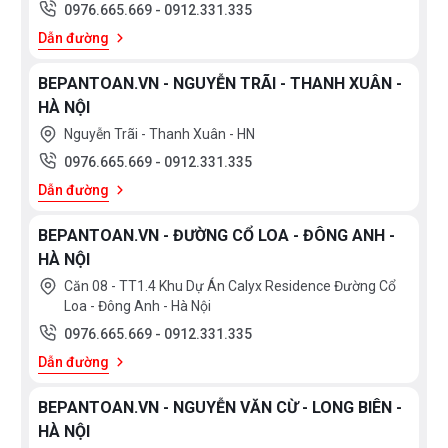
0976.665.669
-
0912.331.335
Đáp ứng mọi nhu cầu máy rửa bát Grandx SMS8GX89B
Dẫn đường
tích hợp 10 chế độ rửa chuyên biệt, phù hợp với từng mức
độ bẩn và loại dụng cụ nhà bếp:
BEPANTOAN.VN - NGUYỄN TRÃI - THANH XUÂN -
HÀ NỘI
Auto 72°C: Rửa tự động
Nguyễn Trãi - Thanh Xuân - HN
0976.665.669
-
0912.331.335
Intensive 72°C: Rửa chuyên sâu
Dẫn đường
Universal 72°C: Rửa thông thường
BEPANTOAN.VN - ĐƯỜNG CỔ LOA - ĐÔNG ANH -
HÀ NỘI
ECO 50°C: Rửa tiết kiệm
Căn 08 - TT1.4 Khu Dự Án Calyx Residence Đường Cổ
Loa - Đông Anh - Hà Nội
Rapid 45°C: Rửa nhanh
0976.665.669
-
0912.331.335
Dẫn đường
Glass 60°C: Rửa thủy tinh
BEPANTOAN.VN - NGUYỄN VĂN CỪ - LONG BIÊN -
Hygiene 72°C: Rửa tiệt trùng
HÀ NỘI