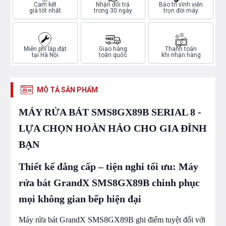
Cam kết
Nhận đổi trả
Bảo trì vĩnh viễn
giá tốt nhất
trong 30 ngày
trọn đời máy
Miễn phí lắp đặt
Giao hàng
Thanh toán
tại Hà Nội
toàn quốc
khi nhận hàng
MÔ TẢ SẢN PHẨM
MÁY RỬA BÁT SMS8GX89B SERIAL 8 -
LỰA CHỌN HOÀN HẢO CHO GIA ĐÌNH
BẠN
Thiết kế đẳng cấp – tiện nghi tối ưu: Máy
rửa bát GrandX SMS8GX89B chinh phục
mọi không gian bếp hiện đại
Máy rửa bát GrandX SMS8GX89B ghi điểm tuyệt đối với