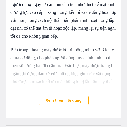
người dùng ngay từ cái nhìn đầu tiên nhờ thiết kế mặt kính
cường lực cao cấp – sang trọng, bền bỉ và dễ dàng hòa hợp
với mọi phong cách nội thất. Sản phẩm linh hoạt trong lắp
đặt khi có thể đặt âm tủ hoặc độc lập, mang lại sự tiện nghi
tối đa cho không gian bếp.
Bên trong khoang máy được bố trí thông minh với 3 khay
chứa cơ động, cho phép người dùng tùy chỉnh linh hoạt
theo số lượng bát đĩa cần rửa. Đặc biệt, máy được trang bị
ngăn giỏ đựng dao kéo/đũa riêng biệt, giúp các vật dụng
nhỏ được làm sạch tối ưu mà không lo bị lẫn lộn hay thất
lạc.
Xem thêm nội dung
Với thiết kế tinh tế và công năng vượt trội, máy rửa bát
GrandX SMS8GX89B không chỉ là thiết bị gia dụng mà
còn là điểm nhấn hiện đại trong căn bếp của bạn.