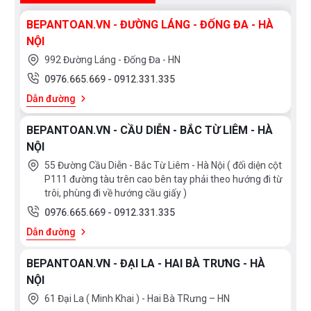
mà không làm ảnh hưởng đến giấc ngủ hay sinh hoạt của
BEPANTOAN.VN - ĐƯỜNG LÁNG - ĐỐNG ĐA - HÀ
cả gia đình.
NỘI
Không chỉ vận hành êm, động cơ tiên tiến này còn giúp tiết
992 Đường Láng - Đống Đa - HN
kiệm đến 50% điện năng và thời gian so với các dòng máy
0976.665.669
-
0912.331.335
rửa bát thông thường. Đây là một giải pháp kinh tế dài hạn,
Dẫn đường
mang lại sự tiện nghi và hiệu quả cho căn bếp hiện đại của
BEPANTOAN.VN - CẦU DIỄN - BẮC TỪ LIÊM - HÀ
bạn.
NỘI
55 Đường Cầu Diễn - Bắc Từ Liêm - Hà Nội ( đối diện cột
P111 đường tàu trên cao bên tay phải theo hướng đi từ
trôi, phùng đi về hướng cầu giấy )
0976.665.669
-
0912.331.335
10 CHƯƠNG TRÌNH RỬA
Dẫn đường
CHUYÊN SÂU
BEPANTOAN.VN - ĐẠI LA - HAI BÀ TRƯNG - HÀ
NỘI
61 Đại La ( Minh Khai ) - Hai Bà TRưng – HN