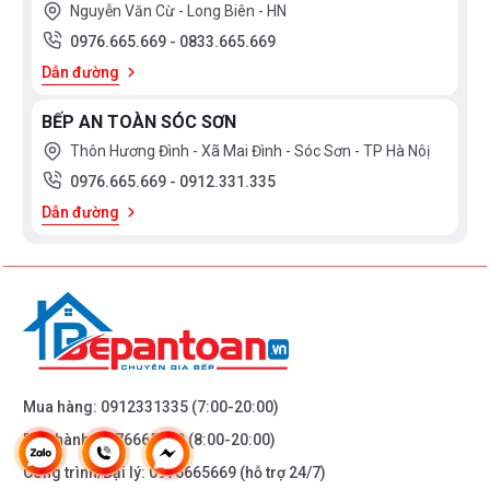
Nguyễn Văn Cừ - Long Biên - HN
Soak: Ngâm trước khi rửa
0976.665.669
-
0833.665.669
Hot Pot 72°C: Rửa nồi chuyên sâu
Dẫn đường
Self-Cleaning 72°C: Tự làm sạch máy
BẾP AN TOÀN SÓC SƠN
Thôn Hương Đình - Xã Mai Đình - Sóc Sơn - TP Hà Nôị
0976.665.669
-
0912.331.335
Dẫn đường
CHỨC NĂNG TĂNG CƯỜNG
THÔNG MINH, TIỆN LỢI TỐI ĐA
Mua hàng:
0912331335
(7:00-20:00)
Bảo hành:
0976665669
(8:00-20:00)
Fresh & Drying: Sấy tươi bằng khí nóng, duy trì diệt
Công trình/Đại lý:
0976665669
(hỗ trợ 24/7)