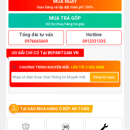
MUA NGAY
Giao hàng và lắp đặt miễn phí 100%
MUA TRẢ GÓP
Hỗ trợ mua hàng trả góp
Tổng đài tư vấn
Hotline
0976665669
0912331335
ƯU ĐÃI CHỈ CÓ TẠI BEPANTOAN.VN
CHƯƠNG TRÌNH KHUYẾN MÃI
LÊN TỚI 3.050.000Đ
Đăng ký ngay
TẠI SAO MUA HÀNG Ở BẾP AN TOÀN