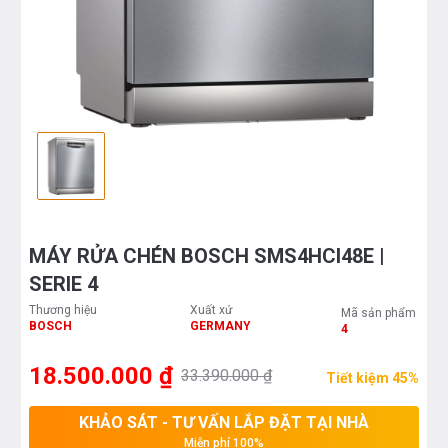
MÁY RỬA CHÉN BOSCH SMS4HCI48E |
SERIE 4
Thương hiệu
Xuất xứ
Mã sản phẩm
BOSCH
GERMANY
4
18.500.000 ₫
33.390.000 ₫
Tiết kiệm 45%
KHẢO SÁT - TƯ VẤN LẮP ĐẶT TẠI NHÀ
Miễn phí 100%