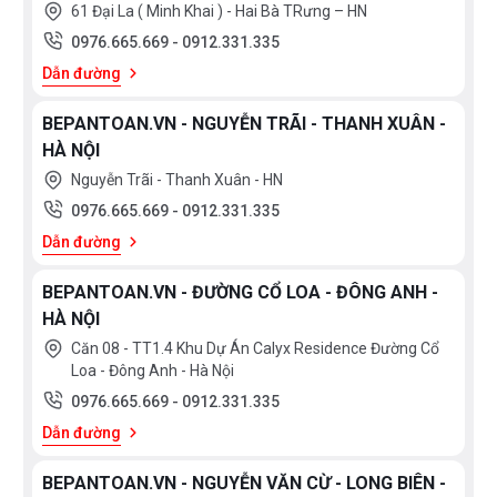
61 Đại La ( Minh Khai ) - Hai Bà TRưng – HN
ActiveWater: Ít nước, ít năng lượng, hiệu quả hơn
0976.665.669
-
0912.331.335
Công nghẹ ActiveWater đang bảo hoạt động hiệu quả
Dẫn đường
cùng sự tiết kiệm năng lượng nhưng vẫn cho kết quả
tuyệt vời. Kết quả bắt nguồn từ thiết kế chính xác đặc
BEPANTOAN.VN - NGUYỄN TRÃI - THANH XUÂN -
HÀ NỘI
biệt của Bosch như hệ thống phun nước, công nghệ
Nguyễn Trãi - Thanh Xuân - HN
lọc, hệ thống giá nhiệt nhanh và hệ thống bơm áp suất
0976.665.669
-
0912.331.335
nhanh. Tất cả các thứ đó tạo nên quá trình tiêu thục
Dẫn đường
nước cực thấp
BEPANTOAN.VN - ĐƯỜNG CỔ LOA - ĐÔNG ANH -
HOẠT ĐỘNG VÀ HIỆU NĂNG
HÀ NỘI
Căn 08 - TT1.4 Khu Dự Án Calyx Residence Đường Cổ
Dosage Assistant: Cho kết quả rửa hiệu quả với
Loa - Đông Anh - Hà Nội
viên rửa
0976.665.669
-
0912.331.335
Hệ thống hỗ trợ phân phối viên rửa Dosage assistant
Dẫn đường
được sử dụng để tối đa hiệu quả rửa của máy khi sử
dụng chất tẩy rửa dạng viên. Trong quá trình rửa viên
BEPANTOAN.VN - NGUYỄN VĂN CỪ - LONG BIÊN -