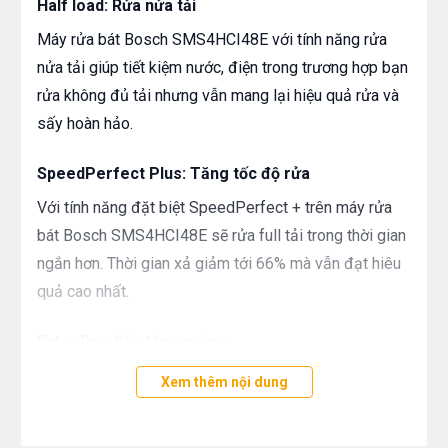
Half load: Rửa nửa tải
Máy rửa bát Bosch SMS4HCI48E với tính năng rửa
nửa tải giúp tiết kiệm nước, điện trong trương hợp bạn
rửa không đủ tải nhưng vẫn mang lại hiệu quả rửa và
sấy hoàn hảo.
SpeedPerfect Plus: Tăng tốc độ rửa
Với tính năng đặt biệt SpeedPerfect + trên máy rửa
bát Bosch SMS4HCI48E sẽ rửa full tải trong thời gian
ngắn hơn. Thời gian xả giảm tới 66% mà vẫn đạt hiêu
quả cao nhất.
Extra Dry: Sấy tăng cường
Chương trình diệt khuẩn của SMS4HCI48E sẽ tăng
Xem thêm nội dung
nhiệt độ ở chu trình xả cuối cùng lên 70ºC và kéo dài
trong 10 phút. Chương trình diệt khuẩn sẽ phù hợp với