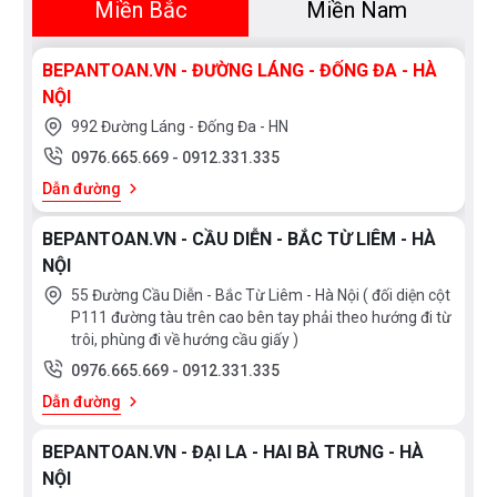
Miền Bắc
Miền Nam
chương trình rửa phù hợp nhất để tối ưu hóa chu trình
rửa bát
BEPANTOAN.VN - ĐƯỜNG LÁNG - ĐỐNG ĐA - HÀ
TIẾT KIỆM VÀ BẢO VỆ MÔI TRƯỜNG
NỘI
992 Đường Láng - Đống Đa - HN
Cảm biến tải
0976.665.669
-
0912.331.335
Với cảm biến tải được tích hợp trong máy rửa bát
Dẫn đường
Bosch SMS4HCI48E giúp xác định khối lượng bát đĩa
BEPANTOAN.VN - CẦU DIỄN - BẮC TỪ LIÊM - HÀ
và mực nước trong máy rửa bát, cảm biến giúp điều
NỘI
chỉnh lượng nước tiêu thụ cũng như độ ồn thấp nhất
55 Đường Cầu Diễn - Bắc Từ Liêm - Hà Nội ( đối diện cột
P111 đường tàu trên cao bên tay phải theo hướng đi từ
Động cơ êm ái:
trôi, phùng đi về hướng cầu giấy )
Máy rửa bát Bosch SMS4HCI48E với động cơ không
0976.665.669
-
0912.331.335
chổi than EcoSilence Drive giúp máy hoạt động êm ái
Dẫn đường
và tiết kiệm năng lượng. Bạn có thể tận hưởng ngôi
BEPANTOAN.VN - ĐẠI LA - HAI BÀ TRƯNG - HÀ
nhà sạch sẽ và yên tĩnh với động cơ EcoSilence Drive.
NỘI