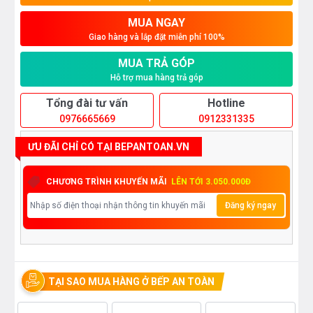
MUA NGAY
Giao hàng và lắp đặt miễn phí 100%
MUA TRẢ GÓP
Hỗ trợ mua hàng trả góp
Tổng đài tư vấn
Hotline
0976665669
0912331335
ƯU ĐÃI CHỈ CÓ TẠI BEPANTOAN.VN
CHƯƠNG TRÌNH KHUYẾN MÃI
LÊN TỚI 3.050.000Đ
Đăng ký ngay
TẠI SAO MUA HÀNG Ở BẾP AN TOÀN