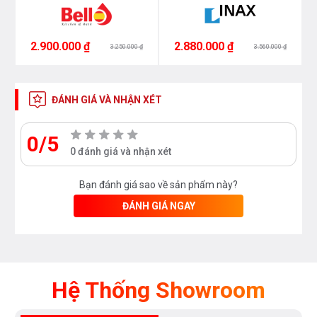
như các sản thiết bị phòng tắm và thiết bị nhà bếp
vui lòng liên hệ với chúng tôi theo
hotline
0976665669 - 0912331335
hoặc tới trực tiếp địa
2.900.000 ₫
2.880.000 ₫
3.250.000 ₫
3.560.000 ₫
chỉ hệ thống của Bếp an toàn để nhận được tư vấn
tốt nhất từ các nhân viên bán hàng của chúng tôi !
ĐÁNH GIÁ VÀ NHẬN XÉT
0/5
0 đánh giá và nhận xét
Bạn đánh giá sao về sản phẩm này?
ĐÁNH GIÁ NGAY
Hệ Thống Showroom