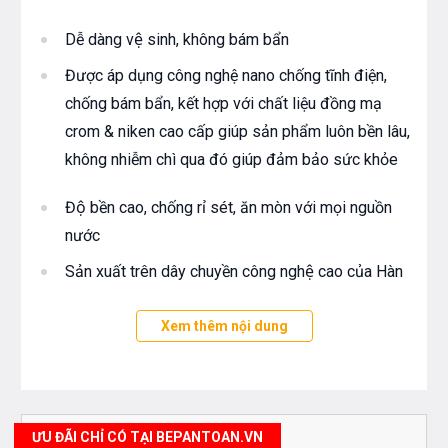
Dễ dàng vệ sinh, không bám bẩn
Được áp dụng công nghệ nano chống tĩnh điện,
chống bám bẩn, kết hợp với chất liệu đồng mạ
crom & niken cao cấp giúp sản phẩm luôn bền lâu,
không nhiễm chì qua đó giúp đảm bảo sức khỏe
Độ bền cao, chống rỉ sét, ăn mòn với mọi nguồn
nước
Sản xuất trên dây chuyền công nghệ cao của Hàn
Quốc
Xem thêm nội dung
Ứng năng Vòi rửa mặt nóng lạnh cao cấp S202
Bộ xả bằng đồng mạ Crom/Ni-ken cao cấp giúp
ngăn mùi hôi hiệu quả
ƯU ĐÃI CHỈ CÓ TẠI BEPANTOAN.VN