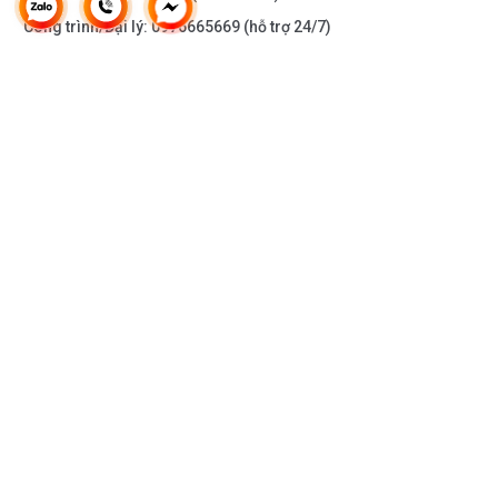
Công trình/Đại lý:
0976665669
(hỗ trợ 24/7)
THÔNG TIN KHÁC
DOANH NGHIỆP
DANH MỤC SẢN PHẨM
HỖ TRỢ KHÁCH HÀNG
KẾT NỐI VỚI CHÚNG TÔI