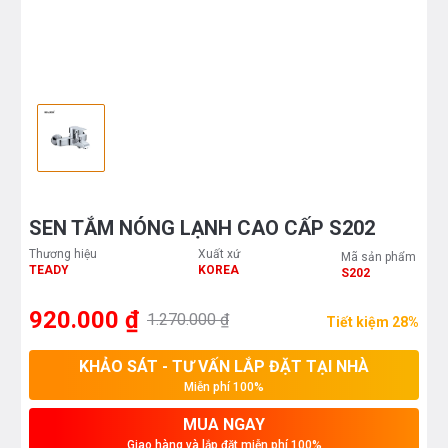
SEN TẮM NÓNG LẠNH CAO CẤP S202
Thương hiệu
Xuất xứ
Mã sản phẩm
TEADY
KOREA
S202
920.000 ₫
1.270.000 ₫
Tiết kiệm 28%
KHẢO SÁT - TƯ VẤN LẮP ĐẶT TẠI NHÀ
Miễn phí 100%
MUA NGAY
Giao hàng và lắp đặt miễn phí 100%