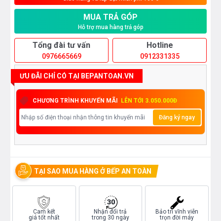
MUA TRẢ GÓP
Hỗ trợ mua hàng trả góp
Tổng đài tư vấn
Hotline
0976665669
0912331335
ƯU ĐÃI CHỈ CÓ TẠI BEPANTOAN.VN
CHƯƠNG TRÌNH KHUYẾN MÃI
LÊN TỚI 3.050.000Đ
Đăng ký ngay
TẠI SAO MUA HÀNG Ở BẾP AN TOÀN
Cam kết
Nhận đổi trả
Bảo trì vĩnh viễn
giá tốt nhất
trong 30 ngày
trọn đời máy