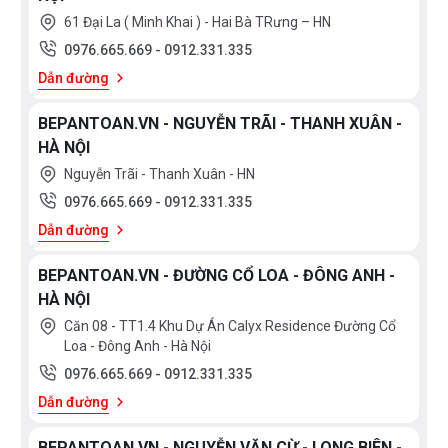
61 Đại La ( Minh Khai ) - Hai Bà TRưng – HN
0976.665.669
-
0912.331.335
Dẫn đường
BEPANTOAN.VN - NGUYỄN TRÃI - THANH XUÂN -
HÀ NỘI
Nguyễn Trãi - Thanh Xuân - HN
0976.665.669
-
0912.331.335
Dẫn đường
BEPANTOAN.VN - ĐƯỜNG CỔ LOA - ĐÔNG ANH -
HÀ NỘI
Căn 08 - TT1.4 Khu Dự Án Calyx Residence Đường Cổ
Loa - Đông Anh - Hà Nội
0976.665.669
-
0912.331.335
Dẫn đường
BEPANTOAN.VN - NGUYỄN VĂN CỪ - LONG BIÊN -