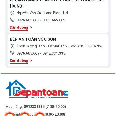
HÀ NỘI
Nguyễn Văn Cừ - Long Biên - HN
0976.665.669
-
0833.665.669
Dẫn đường
BẾP AN TOÀN SÓC SƠN
Thôn Hương Đình - Xã Mai Đình - Sóc Sơn - TP Hà Nôị
0976.665.669
-
0912.331.335
Dẫn đường
Mua hàng:
0912331335
(7:00-20:00)
Bảo hành:
0976665669
(8:00-20:00)