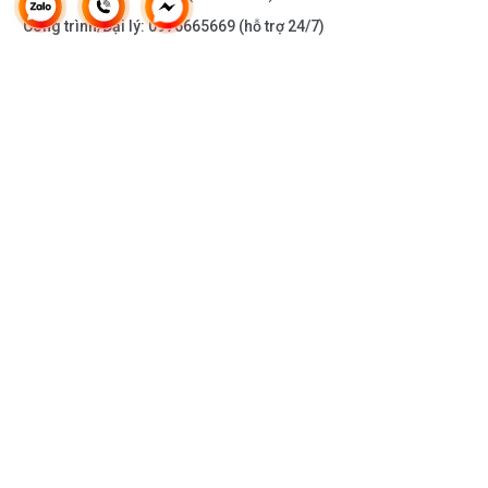
Công trình/Đại lý:
0976665669
(hỗ trợ 24/7)
THÔNG TIN KHÁC
DOANH NGHIỆP
DANH MỤC SẢN PHẨM
HỖ TRỢ KHÁCH HÀNG
KẾT NỐI VỚI CHÚNG TÔI