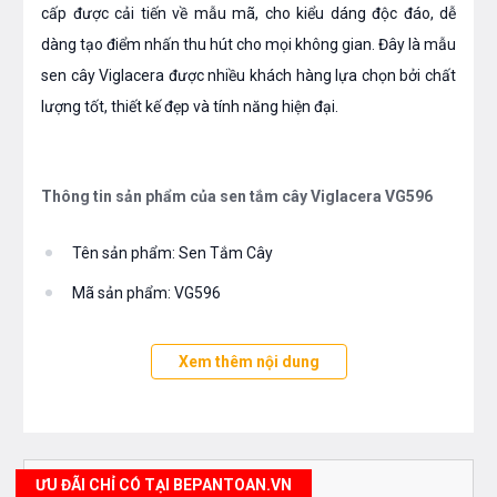
cấp được cải tiến về mẫu mã, cho kiểu dáng độc đáo, dễ
dàng tạo điểm nhấn thu hút cho mọi không gian. Đây là mẫu
sen cây Viglacera được nhiều khách hàng lựa chọn bởi chất
lượng tốt, thiết kế đẹp và tính năng hiện đại.
Thông tin sản phẩm của sen tắm cây Viglacera VG596
Tên sản phẩm: Sen Tắm Cây
Mã sản phẩm: VG596
Thương hiệu: Viglacera
Xem thêm nội dung
Xuất xứ: Việt Nam
Bảo hành: 40 tháng
Loại sản phẩm: Sen tắm cây nóng lạnh 2 bát sen
ƯU ĐÃI CHỈ CÓ TẠI BEPANTOAN.VN
Màu sắc: Crom