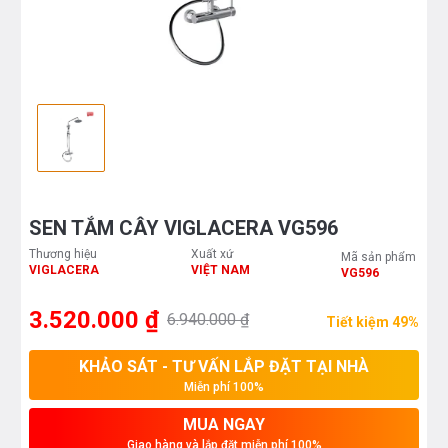
SEN TẮM CÂY VIGLACERA VG596
Thương hiệu
Xuất xứ
Mã sản phẩm
VIGLACERA
VIỆT NAM
VG596
3.520.000 ₫
6.940.000 ₫
Tiết kiệm 49%
KHẢO SÁT - TƯ VẤN LẮP ĐẶT TẠI NHÀ
Miễn phí 100%
MUA NGAY
Giao hàng và lắp đặt miễn phí 100%