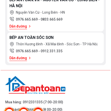
HÀ NỘI
Nguyễn Văn Cừ - Long Biên - HN
0976.665.669
-
0833.665.669
Dẫn đường
BẾP AN TOÀN SÓC SƠN
Thôn Hương Đình - Xã Mai Đình - Sóc Sơn - TP Hà Nôị
0976.665.669
-
0912.331.335
Dẫn đường
Mua hàng:
0912331335
(7:00-20:00)
Bảo hành:
0976665669
(8:00-20:00)