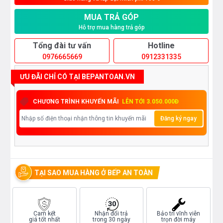
MUA TRẢ GÓP
Hỗ trợ mua hàng trả góp
Tổng đài tư vấn
Hotline
0976665669
0912331335
ƯU ĐÃI CHỈ CÓ TẠI BEPANTOAN.VN
CHƯƠNG TRÌNH KHUYẾN MÃI
LÊN TỚI 3.050.000Đ
Đăng ký ngay
TẠI SAO MUA HÀNG Ở BẾP AN TOÀN
Cam kết
Nhận đổi trả
Bảo trì vĩnh viễn
giá tốt nhất
trong 30 ngày
trọn đời máy