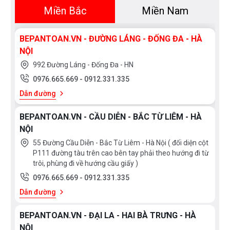
trực tiếp địa chỉ hệ thống của
Bếp an toàn
để
Miền Bắc
Miền Nam
được tư vấn tốt nhất từ các nhân viên bán
hàng của chúng tôi!
BEPANTOAN.VN - ĐƯỜNG LÁNG - ĐỐNG ĐA - HÀ
NỘI
992 Đường Láng - Đống Đa - HN
0976.665.669
-
0912.331.335
Dẫn đường
BEPANTOAN.VN - CẦU DIỄN - BẮC TỪ LIÊM - HÀ
NỘI
55 Đường Cầu Diễn - Bắc Từ Liêm - Hà Nội ( đối diện cột
P111 đường tàu trên cao bên tay phải theo hướng đi từ
trôi, phùng đi về hướng cầu giấy )
0976.665.669
-
0912.331.335
Dẫn đường
BEPANTOAN.VN - ĐẠI LA - HAI BÀ TRƯNG - HÀ
NỘI