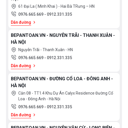
61 Đại La ( Minh Khai ) - Hai Bà TRưng – HN
0976.665.669
-
0912.331.335
Dẫn đường
BEPANTOAN.VN - NGUYỄN TRÃI - THANH XUÂN -
HÀ NỘI
Nguyễn Trãi - Thanh Xuân - HN
0976.665.669
-
0912.331.335
Dẫn đường
BEPANTOAN.VN - ĐƯỜNG CỔ LOA - ĐÔNG ANH -
HÀ NỘI
Căn 08 - TT1.4 Khu Dự Án Calyx Residence Đường Cổ
Loa - Đông Anh - Hà Nội
0976.665.669
-
0912.331.335
Dẫn đường
BEPANTOAN.VN - NGUYỄN VĂN CỪ - LONG BIÊN -