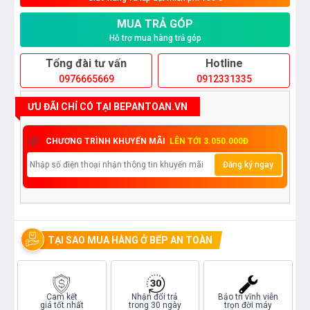
MUA TRẢ GÓP
Hỗ trợ mua hàng trả góp
Tổng đài tư vấn
Hotline
0976665669
0912331335
ƯU ĐÃI CHỈ CÓ TẠI BEPANTOAN.VN
CHƯƠNG TRÌNH KHUYẾN MÃI
LÊN TỚI 3.050.000Đ
Đăng ký ngay
TẠI SAO MUA HÀNG Ở BẾP AN TOÀN
Cam kết
Nhận đổi trả
Bảo trì vĩnh viễn
giá tốt nhất
trong 30 ngày
trọn đời máy