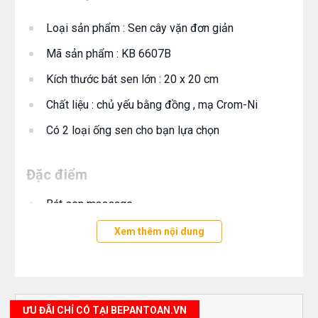
Loại sản phẩm : Sen cây vặn đơn giản
Mã sản phẩm : KB 6607B
Kích thước bát sen lớn : 20 x 20 cm
Chất liệu : chủ yếu bằng đồng , mạ Crom-Ni
Có 2 loại ống sen cho bạn lựa chọn
Đặc điểm
Bát sen massage
Kết hợp vòi xả
Xem thêm nội dung
Chất liệu : chủ yếu bằng đồng, mạ Crom/Ni là kim
loại tương đối trơ , an toàn cho sức khỏe lại bền
đẹp với thời gian
ƯU ĐÃI CHỈ CÓ TẠI BEPANTOAN.VN