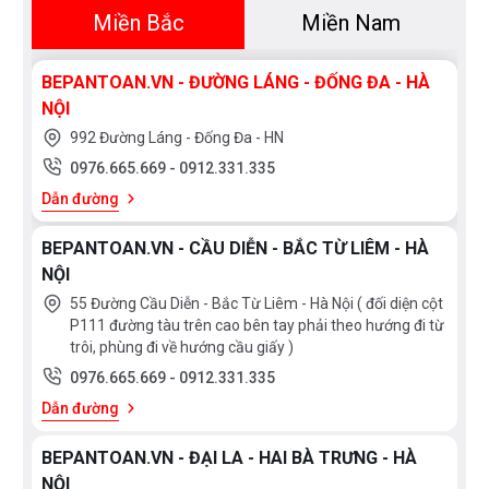
hoa sen sẽ dễ dàng giúp rửa trôi bụi bẩn, màn đến làn
Miền Bắc
Miền Nam
da sạch sẽ không lo bị mụn mỗi này
3. Tăng cường hệ miễn dịch, giảm căng thẳng
BEPANTOAN.VN - ĐƯỜNG LÁNG - ĐỐNG ĐA - HÀ
Khi tắm dưới vòi hoa sen, các bạn nên tiến hành xoa
NỘI
bóp nhẹ nhàng kết hợp cùng việc tùy chỉnh nhiệt độ
992 Đường Láng - Đống Đa - HN
dòng nước sao cho phù hợp. Làm như vậy sẽ giúp
0976.665.669
-
0912.331.335
kích hoạt hệ thống miễn dịch cho cơ thể, nhờ đó mà
Dẫn đường
tinh thần được sảng khoái và tràn trề sinh lực. Hãy bắt
BEPANTOAN.VN - CẦU DIỄN - BẮC TỪ LIÊM - HÀ
đầu một ngày mới thật tỉnh táo và ngập tràn năng
NỘI
lượng bằng việc chăm sóc cơ thể với những tia nước li
55 Đường Cầu Diễn - Bắc Từ Liêm - Hà Nội ( đối diện cột
ti mát lạnh từ vòi tắm hoa sen.
P111 đường tàu trên cao bên tay phải theo hướng đi từ
Các nhà khoa học đến từ khoa Ung thư phóng xạ thuộc
trôi, phùng đi về hướng cầu giấy )
Đại học Virginia Commonwealth đã nghiên cứu và
0976.665.669
-
0912.331.335
khẳng định rằng, việc tắm dưới vòi nước lạnh có khả
Dẫn đường
năng ngăn ngừa và hạn chế hiệu quả căng thẳng, các
BEPANTOAN.VN - ĐẠI LA - HAI BÀ TRƯNG - HÀ
chứng bệnh trầm cảm, đồng thời mang lại động lực
NỘI