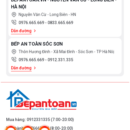
HÀ NỘI
Nguyễn Văn Cừ - Long Biên - HN
0976.665.669
-
0833.665.669
Bạn quan tâm tới những sản phẩm sen tắm cũng
Dẫn đường
như các sản thiết bị phòng tắm và thiết bị nhà bếp
vui lòng liên hệ với chúng tôi theo
hotline
BẾP AN TOÀN SÓC SƠN
0976665669 - 0912331335
hoặc trực tiếp địa chỉ
Thôn Hương Đình - Xã Mai Đình - Sóc Sơn - TP Hà Nôị
hệ thống của
Bếp an toàn
để được tư vấn tốt nhất
0976.665.669
-
0912.331.335
từ các nhân viên bán hàng của chúng tôi!
Dẫn đường
Mua hàng:
0912331335
(7:00-20:00)
Bảo hành:
0976665669
(8:00-20:00)