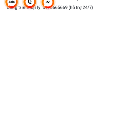
Công trình/Đại lý:
0976665669
(hỗ trợ 24/7)
THÔNG TIN KHÁC
DOANH NGHIỆP
DANH MỤC SẢN PHẨM
HỖ TRỢ KHÁCH HÀNG
KẾT NỐI VỚI CHÚNG TÔI