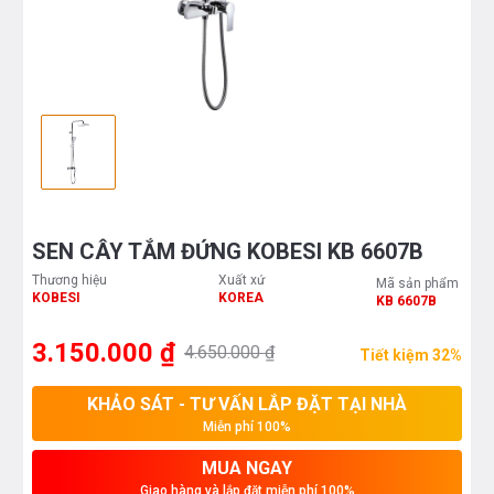
SEN CÂY TẮM ĐỨNG KOBESI KB 6607B
Thương hiệu
Xuất xứ
Mã sản phẩm
KOBESI
KOREA
KB 6607B
3.150.000 ₫
4.650.000 ₫
Tiết kiệm 32%
KHẢO SÁT - TƯ VẤN LẮP ĐẶT TẠI NHÀ
Miễn phí 100%
MUA NGAY
Giao hàng và lắp đặt miễn phí 100%