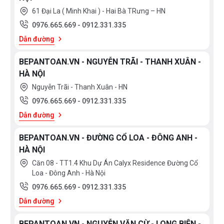
làm việc và tinh thần sảng khoái nhất. Đó cũng chính
61 Đại La ( Minh Khai ) - Hai Bà TRưng – HN
là lý do vì sao có rất nhiều ý tưởng mới mẻ, độc đáo
0976.665.669
-
0912.331.335
được nảy sinh trong quá trình tắm của con người.
Dẫn đường
Chúng tôi xin được giới thiệu tới quý khách hàng sản
BEPANTOAN.VN - NGUYỄN TRÃI - THANH XUÂN -
phẩm sen cây nhiệt độ KOBESI KB 6607B : Đây là
HÀ NỘI
một trong những sản phẩm hàng đầu của hãng
Nguyễn Trãi - Thanh Xuân - HN
KOBESI với thiết kết bắt mắt hiện đại.Sản phẩm
0976.665.669
-
0912.331.335
thuộc dòng cây sen nhiệt độ với những ưu điểm vượt
Dẫn đường
trội. Chất liệu sản phẩm bằng đồng bền với thời gian
BEPANTOAN.VN - ĐƯỜNG CỔ LOA - ĐÔNG ANH -
kết hợp lớp mạ Crom-Ni chống han gỉ phù hợp với môi
HÀ NỘI
trường ẩm ướt như phòng tắm. Kiểu dáng hình khối
Căn 08 - TT1.4 Khu Dự Án Calyx Residence Đường Cổ
vuông vắn mạnh mẽ mà lại tinh tế cam kết làm vừa
Loa - Đông Anh - Hà Nội
lòng mọi khách hàng khó tính.
0976.665.669
-
0912.331.335
Dẫn đường
BEPANTOAN.VN - NGUYỄN VĂN CỪ - LONG BIÊN -