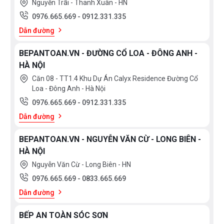
Nguyễn Trãi - Thanh Xuân - HN
0976.665.669
-
0912.331.335
Dẫn đường
BEPANTOAN.VN - ĐƯỜNG CỔ LOA - ĐÔNG ANH -
HÀ NỘI
Căn 08 - TT1.4 Khu Dự Án Calyx Residence Đường Cổ
Loa - Đông Anh - Hà Nội
0976.665.669
-
0912.331.335
Dẫn đường
BEPANTOAN.VN - NGUYỄN VĂN CỪ - LONG BIÊN -
HÀ NỘI
Nguyễn Văn Cừ - Long Biên - HN
0976.665.669
-
0833.665.669
Dẫn đường
BẾP AN TOÀN SÓC SƠN