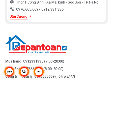
Thôn Hương Đình - Xã Mai Đình - Sóc Sơn - TP Hà Nôị
0976.665.669
-
0912.331.335
Dẫn đường
Mua hàng:
0912331335
(7:00-20:00)
Bảo hành:
0976665669
(8:00-20:00)
Công trình/Đại lý:
0976665669
(hỗ trợ 24/7)
THÔNG TIN KHÁC