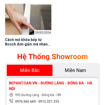
Nhà, Khắc Phục Lỗi
hiệu quả
20/02/2024
Cách mở khóa bếp từ
Bosch đơn giản mà nhanh
chóng
Hệ Thống Showroom
Miền Bắc
Miền Nam
BEPANTOAN.VN - ĐƯỜNG LÁNG - ĐỐNG ĐA - HÀ
NỘI
992 Đường Láng - Đống Đa - HN
0976.665.669
-
0912.331.335