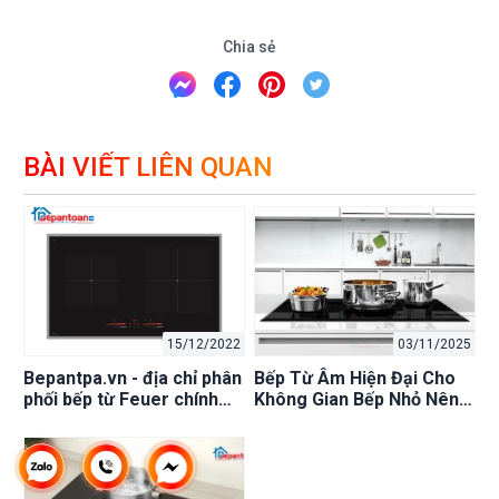
Chia sẻ
BÀI VIẾT LIÊN QUAN
15/12/2022
03/11/2025
Bepantpa.vn - địa chỉ phân
Bếp Từ Âm Hiện Đại Cho
phối bếp từ Feuer chính
Không Gian Bếp Nhỏ Nên
hãng, uy tín
Chọn Thương Hiệu Nào?
Bếp An Toàn – Đại Lý
Bosch Uy Tín