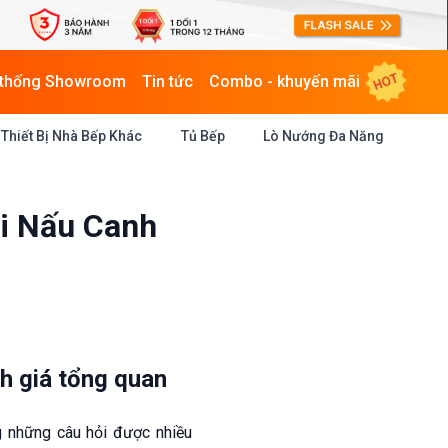
HOT
 thống Showroom
Tin tức
Combo - khuyến mãi
Thiết Bị Nhà Bếp Khác
Tủ Bếp
Lò Nướng Đa Năng
i Nấu Canh
h giá tổng quan
ng những câu hỏi được nhiều