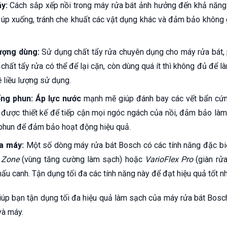
áy:
Cách sắp xếp nồi trong máy rửa bát ảnh hưởng đến khả năng 
ồi úp xuống, tránh che khuất các vật dụng khác và đảm bảo không
lượng dùng:
Sử dụng chất tẩy rửa chuyên dụng cho máy rửa bát, 
chất tẩy rửa có thể để lại cặn, còn dùng quá ít thì không đủ để 
 liều lượng sử dụng.
ống phun:
Áp lực nước
mạnh mẽ giúp đánh bay các vết bẩn cứn
được thiết kế để tiếp cận mọi ngóc ngách của nồi, đảm bảo làm 
i phun để đảm bảo hoạt động hiệu quả.
ủa máy:
Một số dòng máy rửa bát Bosch có các tính năng đặc b
 Zone
(vùng tăng cường làm sạch) hoặc
VarioFlex Pro
(giàn rửa
ấu canh. Tận dụng tối đa các tính năng này để đạt hiệu quả tốt nh
giúp bạn tận dụng tối đa hiệu quả làm sạch của máy rửa bát Bosc
và máy.