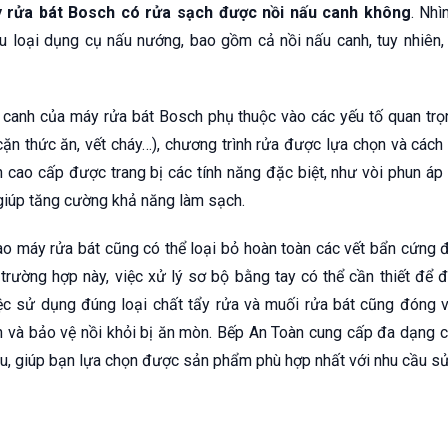
 rửa bát Bosch có rửa sạch được nồi nấu canh không
. Nhì
ều loại dụng cụ nấu nướng, bao gồm cả nồi nấu canh, tuy nhiên
canh của máy rửa bát Bosch phụ thuộc vào các yếu tố quan trọng
n thức ăn, vết cháy…), chương trình rửa được lựa chọn và cách
cao cấp được trang bị các tính năng đặc biệt, như vòi phun áp 
giúp tăng cường khả năng làm sạch.
ào máy rửa bát cũng có thể loại bỏ hoàn toàn các vết bẩn cứng đ
trường hợp này, việc xử lý sơ bộ bằng tay có thể cần thiết đ
ệc sử dụng đúng loại chất tẩy rửa và muối rửa bát cũng đóng va
 và bảo vệ nồi khỏi bị ăn mòn. Bếp An Toàn cung cấp đa dạng 
au, giúp bạn lựa chọn được sản phẩm phù hợp nhất với nhu cầu sử