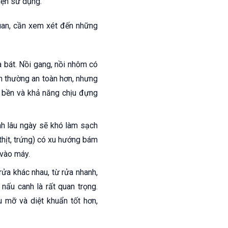
iện sử dụng.
an, cần xem xét đến những
a bát. Nồi gang, nồi nhôm có
nh thường an toàn hơn, nhưng
ộ bền và khả năng chịu đựng
h lâu ngày sẽ khó làm sạch
thịt, trứng) có xu hướng bám
 vào máy.
ửa khác nhau, từ rửa nhanh,
nấu canh là rất quan trọng.
 mỡ và diệt khuẩn tốt hơn,