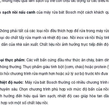
u, nhưng hiệu quả làm sạch cụ thể còn chịu tác động từ các điều k
m sạch nồi nấu canh
của máy rửa bát Bosch một cách khách qu
hông phải tất cả các loại nồi đều thích hợp để rửa trong máy rử
hại do chất tẩy rửa mạnh và nhiệt độ cao. Nồi inox và nồi thủy ti
 dẫn của nhà sản xuất. Chất liệu nồi ảnh hưởng trực tiếp đến đ
ại thực phẩm:
Các vết bẩn cứng đầu như thức ăn cháy, bám dín
thông thường. Thực phẩm giàu tinh bột (cơm, cháo) hoặc protein (
đòi hỏi chương trình rửa mạnh hơn hoặc xử lý sơ bộ trước khi đưa
hiệt độ nước:
Máy rửa bát Bosch thường có nhiều chương trình r
chuyên sâu. Chọn chương trình phù hợp với mức độ bẩn của nồi 
h hưởng đến hiệu quả làm sạch; nhiệt độ cao giúp hòa tan dầu
hợp với một số chất liệu nồi.