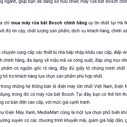
ng ngành, giúp bạn dễ dàng sở hữu chiếc máy rửa bát Bosch chín
ịa chỉ
mua máy rửa bát Bosch chính hãng
uy tín nhất tại Hà 
 về độ tin cậy, chất lượng sản phẩm, dịch vụ khách hàng, chính 
vị chuyên cung cấp các thiết bị nhà bếp nhập khẩu cao cấp,
Bếp A
 chính hãng, đa dạng về mẫu mã và công suất, đáp ứng mọi nhu
phẩm có nguồn gốc rõ ràng, đầy đủ giấy tờ chứng minh chất 
g hỗ trợ khách hàng lựa chọn sản phẩm phù hợp nhất.
trong những hệ thống bán lẻ điện máy lớn nhất Việt Nam, Điện
dụng, trong đó có máy rửa bát Bosch. Tại đây, bạn có thể tìm t
g cơ bản đến cao cấp, với mức giá cạnh tranh.
ư Điện Máy Xanh, MediaMart cũng là một lựa chọn phổ biến khi
ường xuyên có các chương trình khuyến mãi, giảm giá hấp dẫn, gi