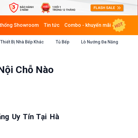
HOT
 thống Showroom
Tin tức
Combo - khuyến mãi
Thiết Bị Nhà Bếp Khác
Tủ Bếp
Lò Nướng Đa Năng
Nội Chỗ Nào
ng Uy Tín Tại Hà