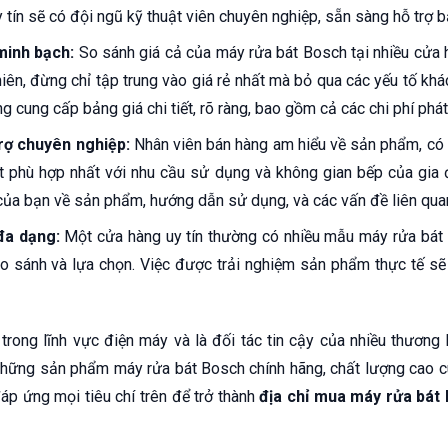
 tín sẽ có đội ngũ kỹ thuật viên chuyên nghiệp, sẵn sàng hỗ trợ b
minh bạch:
So sánh giá cả của máy rửa bát Bosch tại nhiều cửa
hiên, đừng chỉ tập trung vào giá rẻ nhất mà bỏ qua các yếu tố khác
 cung cấp bảng giá chi tiết, rõ ràng, bao gồm cả các chi phí phát 
trợ chuyên nghiệp:
Nhân viên bán hàng am hiểu về sản phẩm, có 
 phù hợp nhất với nhu cầu sử dụng và không gian bếp của gia đ
của bạn về sản phẩm, hướng dẫn sử dụng, và các vấn đề liên qua
đa dạng:
Một cửa hàng uy tín thường có nhiều mẫu máy rửa bát
 so sánh và lựa chọn. Việc được trải nghiệm sản phẩm thực tế sẽ
rong lĩnh vực điện máy và là đối tác tin cậy của nhiều thương h
hững sản phẩm máy rửa bát Bosch chính hãng, chất lượng cao cù
áp ứng mọi tiêu chí trên để trở thành
địa chỉ mua máy rửa bát