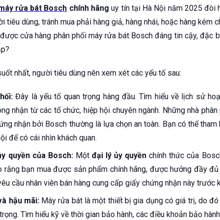
máy rửa bát Bosch
chính hãng
uy tín tại Hà Nội năm 2025 đòi 
 tiêu dùng, tránh mua phải hàng giả, hàng nhái, hoặc hàng kém c
 được cửa hàng phân phối máy rửa bát Bosch đáng tin cậy, đặc bi
ạp?
uốt nhất, người tiêu dùng nên xem xét các yếu tố sau:
hối:
Đây là yếu tố quan trọng hàng đầu. Tìm hiểu về lịch sử ho
ông nhận từ các tổ chức, hiệp hội chuyên ngành. Những nhà phân 
ứng nhận bởi Bosch thường là lựa chọn an toàn. Bạn có thể tham 
ội để có cái nhìn khách quan.
 ủy quyền của Bosch:
Một
đại lý ủy quyền
chính thức của Bosc
o rằng bạn mua được sản phẩm chính hãng, được hưởng đầy đủ 
yêu cầu nhân viên bán hàng cung cấp giấy chứng nhận này trước k
và hậu mãi:
Máy rửa bát là một thiết bị gia dụng có giá trị, do đ
trọng. Tìm hiểu kỹ về thời gian bảo hành, các điều khoản bảo hành,