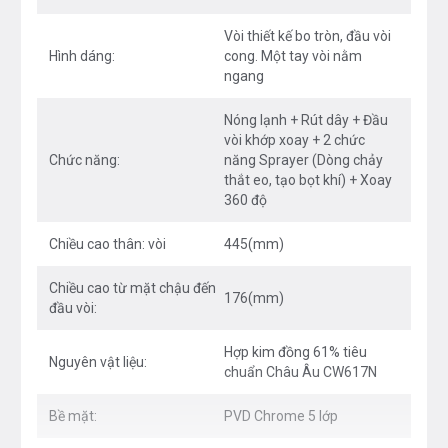
tiêu chuẩn Châu Âu CW617N
Vòi thiết kế bo tròn, đầu vòi
Hình dáng:
cong. Một tay vòi nằm
Độ bền lên đến 500.000 lần đóng mở với lõi trộn
ngang
nóng lạnh SEDAL Tây Ban Nha
Nóng lạnh + Rút dây + Đầu
Dây cấp nóng lạnh, dây kéo, chân kết nối nhanh
vòi khớp xoay + 2 chức
thương hiệu NEOPERL Thụy Sỹ chống xoắn, chịu
Chức năng:
năng Sprayer (Dòng chảy
nhiệt tối đa đạt tiêu chuẩn NSF
thắt eo, tạo bọt khí) + Xoay
360 độ
Bảo hành chính hãng 5 (năm)
Chiều cao thân: vòi
445(mm)
Chiều cao từ mặt chậu đến
176(mm)
đầu vòi:
Hợp kim đồng 61% tiêu
Nguyên vật liệu:
chuẩn Châu Âu CW617N
Bề mặt:
PVD Chrome 5 lớp