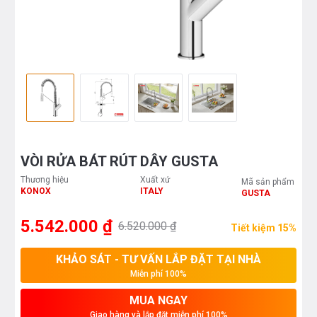
VÒI RỬA BÁT RÚT DÂY GUSTA
Thương hiệu
Xuất xứ
Mã sản phẩm
KONOX
ITALY
GUSTA
5.542.000 ₫
6.520.000 ₫
Tiết kiệm 15%
KHẢO SÁT - TƯ VẤN LẮP ĐẶT TẠI NHÀ
Miễn phí 100%
MUA NGAY
Giao hàng và lắp đặt miễn phí 100%