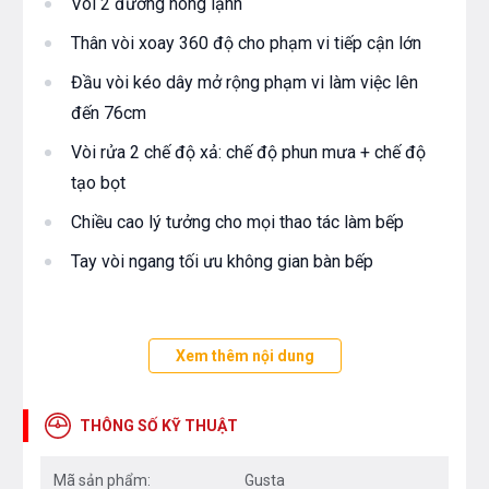
Vòi 2 đường nóng lạnh
Thân vòi xoay 360 độ cho phạm vi tiếp cận lớn
Đầu vòi kéo dây mở rộng phạm vi làm việc lên
đến 76cm
Vòi rửa 2 chế độ xả: chế độ phun mưa + chế độ
tạo bọt
Chiều cao lý tưởng cho mọi thao tác làm bếp
Tay vòi ngang tối ưu không gian bàn bếp
Công nghệ
Xem thêm nội dung
Tiết kiệm 40% nước với Công nghệ Airpower
Bề mặt mạ sáng bóng bền lâu, chống bám vân tay
THÔNG SỐ KỸ THUẬT
với công nghệ mạ PVD Chrome 5 lớp
Mã sản phẩm:
Gusta
An toàn cho sức khỏe với lõi hợp kim Đồng 61%