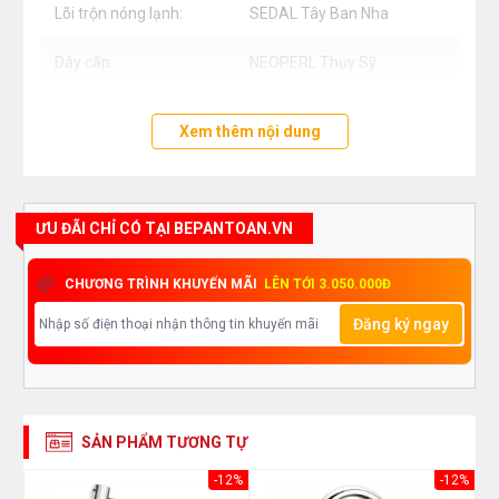
Lõi trộn nóng lạnh:
SEDAL Tây Ban Nha
Dây cấp:
NEOPERL Thụy Sỹ
Bảo hành chính hãn:g
5 (năm)
Xem thêm nội dung
ƯU ĐÃI CHỈ CÓ TẠI BEPANTOAN.VN
CHƯƠNG TRÌNH KHUYẾN MÃI
LÊN TỚI 3.050.000Đ
Đăng ký ngay
SẢN PHẨM TƯƠNG TỰ
33%
-12%
-12%