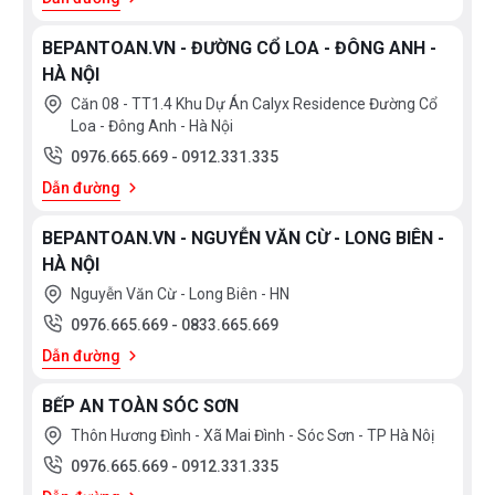
BEPANTOAN.VN - ĐƯỜNG CỔ LOA - ĐÔNG ANH -
HÀ NỘI
Căn 08 - TT1.4 Khu Dự Án Calyx Residence Đường Cổ
Loa - Đông Anh - Hà Nội
0976.665.669
-
0912.331.335
Dẫn đường
BEPANTOAN.VN - NGUYỄN VĂN CỪ - LONG BIÊN -
HÀ NỘI
Nguyễn Văn Cừ - Long Biên - HN
0976.665.669
-
0833.665.669
Dẫn đường
BẾP AN TOÀN SÓC SƠN
Thôn Hương Đình - Xã Mai Đình - Sóc Sơn - TP Hà Nôị
0976.665.669
-
0912.331.335