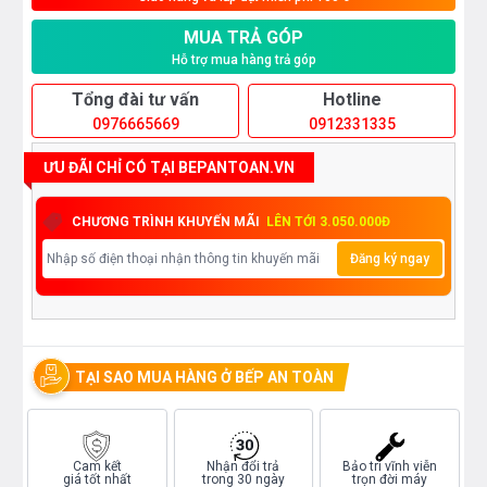
MUA TRẢ GÓP
Hỗ trợ mua hàng trả góp
Tổng đài tư vấn
Hotline
0976665669
0912331335
ƯU ĐÃI CHỈ CÓ TẠI BEPANTOAN.VN
CHƯƠNG TRÌNH KHUYẾN MÃI
LÊN TỚI 3.050.000Đ
Đăng ký ngay
TẠI SAO MUA HÀNG Ở BẾP AN TOÀN
Cam kết
Nhận đổi trả
Bảo trì vĩnh viễn
giá tốt nhất
trong 30 ngày
trọn đời máy