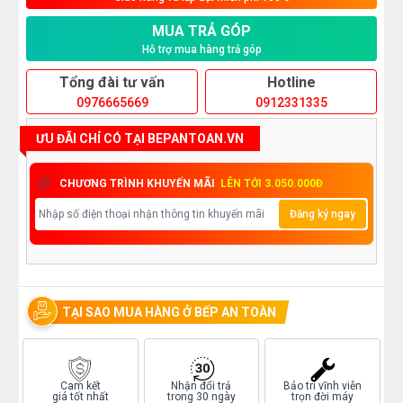
MUA TRẢ GÓP
Hỗ trợ mua hàng trả góp
Tổng đài tư vấn
Hotline
0976665669
0912331335
ƯU ĐÃI CHỈ CÓ TẠI BEPANTOAN.VN
CHƯƠNG TRÌNH KHUYẾN MÃI
LÊN TỚI 3.050.000Đ
Đăng ký ngay
TẠI SAO MUA HÀNG Ở BẾP AN TOÀN
Cam kết
Nhận đổi trả
Bảo trì vĩnh viễn
giá tốt nhất
trong 30 ngày
trọn đời máy