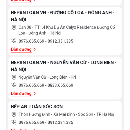
BEPANTOAN.VN - ĐƯỜNG CỔ LOA - ĐÔNG ANH -
HÀ NỘI
Căn 08 - TT1.4 Khu Dự Án Calyx Residence Đường Cổ
Loa - Đông Anh - Hà Nội
0976.665.669
-
0912.331.335
Dẫn đường
BEPANTOAN.VN - NGUYỄN VĂN CỪ - LONG BIÊN -
HÀ NỘI
Nguyễn Văn Cừ - Long Biên - HN
0976.665.669
-
0833.665.669
Dẫn đường
BẾP AN TOÀN SÓC SƠN
Thôn Hương Đình - Xã Mai Đình - Sóc Sơn - TP Hà Nôị
0976.665.669
-
0912.331.335