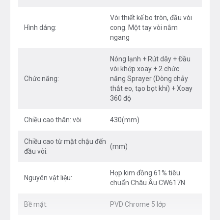
Vòi rửa 2 chế độ xả: chế độ phun mưa + chế độ
Vòi thiết kế bo tròn, đầu vòi
Hình dáng:
cong. Một tay vòi nằm
tạo bọt
ngang
Khớp xoay đầu vòi 360 độ linh hoạt
Nóng lạnh + Rút dây + Đầu
Chiều cao lý tưởng cho mọi thao tác làm bếp
vòi khớp xoay + 2 chức
Chức năng:
năng Sprayer (Dòng chảy
Tay vòi ngang tối ưu không gian bàn bếp
thắt eo, tạo bọt khí) + Xoay
360 độ
Công nghệ
Chiều cao thân: vòi
430(mm)
Tiết kiệm 40% nước cùng tạo hình dòng chảy thắt
Chiều cao từ mặt chậu đến
(mm)
eo với Công nghệ Airpower
đầu vòi:
Bề mặt mạ sáng bóng bền lâu, chống bám vân tay
Hợp kim đồng 61% tiêu
Nguyên vật liệu:
với công nghệ mạ PVD Chrome 5 lớp
chuẩn Châu Âu CW617N
An toàn cho sức khỏe với lõi hợp kim Đồng 61%
Bề mặt:
PVD Chrome 5 lớp
tiêu chuẩn Châu Âu CW617N