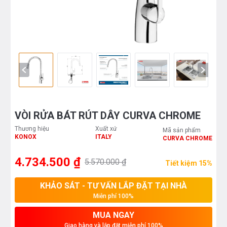
VÒI RỬA BÁT RÚT DÂY CURVA CHROME
Thương hiệu
Xuất xứ
Mã sản phẩm
KONOX
ITALY
CURVA CHROME
4.734.500 ₫
5.570.000 ₫
Tiết kiệm 15%
KHẢO SÁT - TƯ VẤN LẮP ĐẶT TẠI NHÀ
Miễn phí 100%
MUA NGAY
Giao hàng và lắp đặt miễn phí 100%