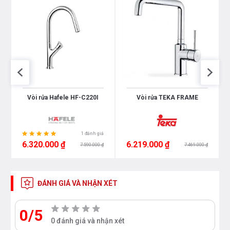
Vòi rửa Hafele HF-C220I
Vòi rửa TEKA FRAME
1 đánh giá
6.320.000 ₫
6.219.000 ₫
7.590.000 ₫
7.469.000 ₫
ĐÁNH GIÁ VÀ NHẬN XÉT
0/5
0 đánh giá và nhận xét