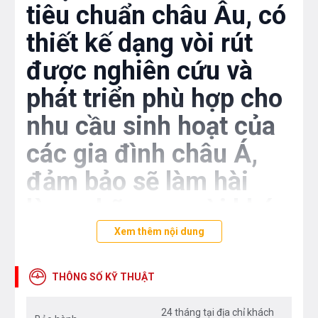
tiêu chuẩn châu Âu, có
thiết kế dạng vòi rút
được nghiên cứu và
phát triển phù hợp cho
nhu cầu sinh hoạt của
các gia đình châu Á,
đảm bảo sẽ làm hài
lòng những người khó
tính nhất.
Xem thêm nội dung
THÔNG SỐ KỸ THUẬT
Vòi rửa bát Teka MB2 pull out
24 tháng tại địa chỉ khách
Sử dụng chất liệu kim loại cao cấp với thân vòi được