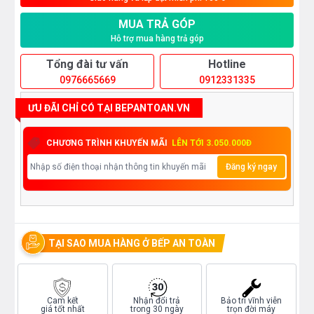
MUA TRẢ GÓP
Hỗ trợ mua hàng trả góp
Tổng đài tư vấn
Hotline
0976665669
0912331335
ƯU ĐÃI CHỈ CÓ TẠI BEPANTOAN.VN
CHƯƠNG TRÌNH KHUYẾN MÃI
LÊN TỚI 3.050.000Đ
Đăng ký ngay
TẠI SAO MUA HÀNG Ở BẾP AN TOÀN
Cam kết
Nhận đổi trả
Bảo trì vĩnh viễn
giá tốt nhất
trong 30 ngày
trọn đời máy