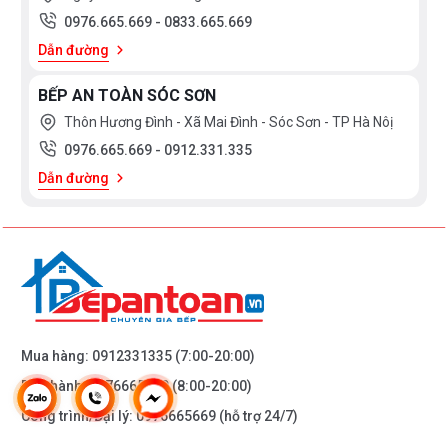
0976.665.669
-
0833.665.669
Dẫn đường
BẾP AN TOÀN SÓC SƠN
Thôn Hương Đình - Xã Mai Đình - Sóc Sơn - TP Hà Nôị
0976.665.669
-
0912.331.335
Dẫn đường
Mua hàng:
0912331335
(7:00-20:00)
Bảo hành:
0976665669
(8:00-20:00)
Công trình/Đại lý:
0976665669
(hỗ trợ 24/7)