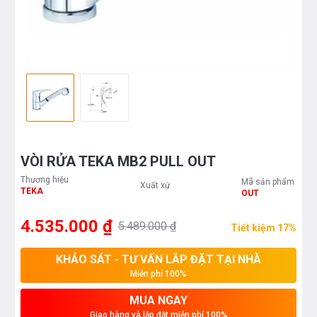
VÒI RỬA TEKA MB2 PULL OUT
Thương hiệu
Mã sản phẩm
Xuất xứ
TEKA
OUT
4.535.000 ₫
5.489.000 ₫
Tiết kiệm 17%
KHẢO SÁT - TƯ VẤN LẮP ĐẶT TẠI NHÀ
Miễn phí 100%
MUA NGAY
Giao hàng và lắp đặt miễn phí 100%