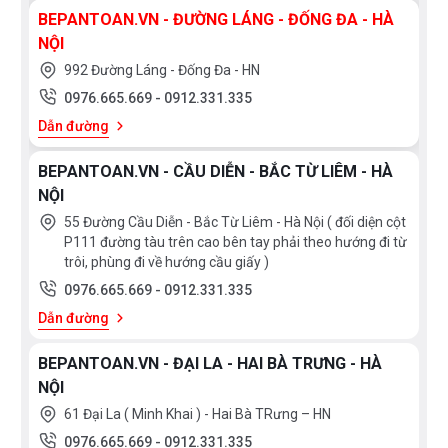
BEPANTOAN.VN - ĐƯỜNG LÁNG - ĐỐNG ĐA - HÀ
NỘI
992 Đường Láng - Đống Đa - HN
0976.665.669
-
0912.331.335
Dẫn đường
BEPANTOAN.VN - CẦU DIỄN - BẮC TỪ LIÊM - HÀ
NỘI
55 Đường Cầu Diễn - Bắc Từ Liêm - Hà Nội ( đối diện cột
P111 đường tàu trên cao bên tay phải theo hướng đi từ
trôi, phùng đi về hướng cầu giấy )
0976.665.669
-
0912.331.335
Dẫn đường
BEPANTOAN.VN - ĐẠI LA - HAI BÀ TRƯNG - HÀ
NỘI
61 Đại La ( Minh Khai ) - Hai Bà TRưng – HN
0976.665.669
-
0912.331.335