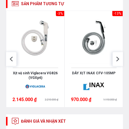
SẢN PHẨM TƯƠNG TỰ
-3%
-13%
Xịt vệ sinh Viglacera VG826
DÂY XỊT INAX CFV-105MP
(VGXp6)
2.145.000 ₫
970.000 ₫
2.210.000 ₫
1.110.000 ₫
ĐÁNH GIÁ VÀ NHẬN XÉT