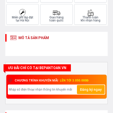
Miễn phí lắp đặt
Giao hàng
Thanh toán
tại Hà Nội
toàn quốc
khi nhận hàng
MÔ TẢ SẢN PHẨM
ƯU ĐÃI CHỈ CÓ TẠI BEPANTOAN.VN
CHƯƠNG TRÌNH KHUYẾN MÃI
LÊN TỚI 3.050.000Đ
Đăng ký ngay