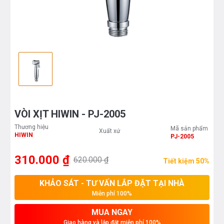
VÒI XỊT HIWIN - PJ-2005
Thương hiệu
Mã sản phẩm
Xuất xứ
HIWIN
PJ-2005
310.000 ₫
620.000 ₫
Tiết kiệm 50%
KHẢO SÁT - TƯ VẤN LẮP ĐẶT TẠI NHÀ
Miễn phí 100%
MUA NGAY
Giao hàng và lắp đặt miễn phí 100%