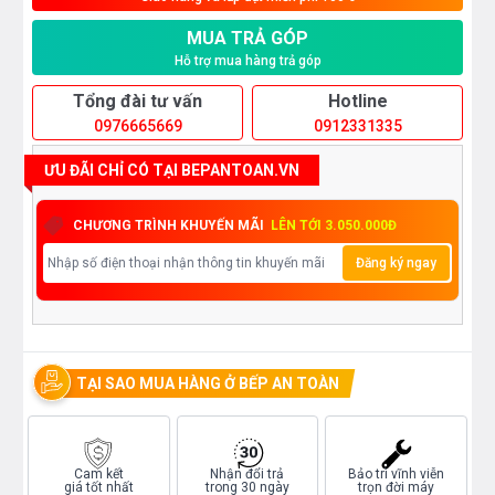
MUA TRẢ GÓP
Hỗ trợ mua hàng trả góp
Tổng đài tư vấn
Hotline
0976665669
0912331335
ƯU ĐÃI CHỈ CÓ TẠI BEPANTOAN.VN
CHƯƠNG TRÌNH KHUYẾN MÃI
LÊN TỚI 3.050.000Đ
Đăng ký ngay
TẠI SAO MUA HÀNG Ở BẾP AN TOÀN
Cam kết
Nhận đổi trả
Bảo trì vĩnh viễn
giá tốt nhất
trong 30 ngày
trọn đời máy