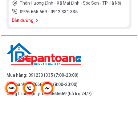
Thôn Hương Đình - Xã Mai Đình - Sóc Sơn - TP Hà Nôị
0976.665.669
-
0912.331.335
Dẫn đường
Mua hàng:
0912331335
(7:00-20:00)
Bảo hành:
0976665669
(8:00-20:00)
Công trình/Đại lý:
0976665669
(hỗ trợ 24/7)
THÔNG TIN KHÁC