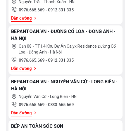
Nguyễn Trãi - Thanh Xuân - HN
0976.665.669
-
0912.331.335
Dẫn đường
BEPANTOAN.VN - ĐƯỜNG CỔ LOA - ĐÔNG ANH -
HÀ NỘI
Căn 08 - TT1.4 Khu Dự Án Calyx Residence Đường Cổ
Loa - Đông Anh - Hà Nội
0976.665.669
-
0912.331.335
Dẫn đường
BEPANTOAN.VN - NGUYỄN VĂN CỪ - LONG BIÊN -
HÀ NỘI
Nguyễn Văn Cừ - Long Biên - HN
0976.665.669
-
0833.665.669
Dẫn đường
BẾP AN TOÀN SÓC SƠN