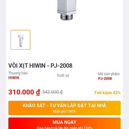
VÒI XỊT HIWIN - PJ-2008
Thương hiệu
Mã sản phẩm
Xuất xứ
HIWIN
PJ-2008
310.000 ₫
542.000 ₫
Tiết kiệm 43%
KHẢO SÁT - TƯ VẤN LẮP ĐẶT TẠI NHÀ
Miễn phí 100%
MUA NGAY
Giao hàng và lắp đặt miễn phí 100%