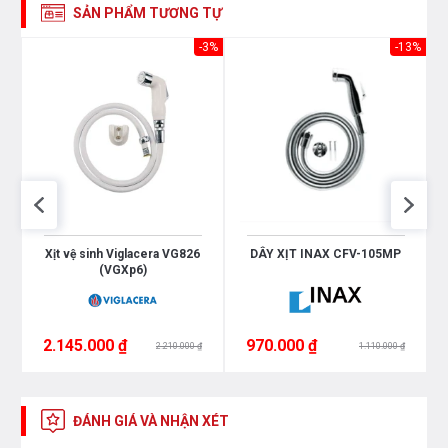
SẢN PHẨM TƯƠNG TỰ
-3%
-13%
Xịt vệ sinh Viglacera VG826
DÂY XỊT INAX CFV-105MP
(VGXp6)
2.145.000 ₫
970.000 ₫
2.210.000 ₫
1.110.000 ₫
ĐÁNH GIÁ VÀ NHẬN XÉT