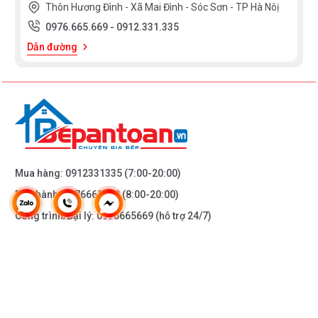
Thôn Hương Đình - Xã Mai Đình - Sóc Sơn - TP Hà Nôị
0976.665.669
-
0912.331.335
Dẫn đường
Mua hàng:
0912331335
(7:00-20:00)
Bảo hành:
0976665669
(8:00-20:00)
Công trình/Đại lý:
0976665669
(hỗ trợ 24/7)
THÔNG TIN KHÁC