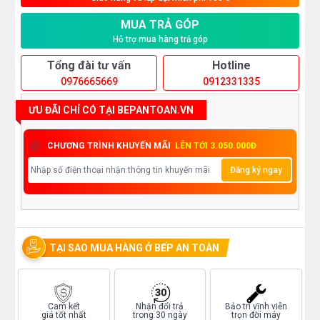
MUA TRẢ GÓP
Hỗ trợ mua hàng trả góp
Tổng đài tư vấn
Hotline
0976665669
0912331335
ƯU ĐÃI CHỈ CÓ TẠI BEPANTOAN.VN
CHƯƠNG TRÌNH KHUYẾN MÃI
LÊN TỚI 3.050.000Đ
Đăng ký ngay
TẠI SAO MUA HÀNG Ở BẾP AN TOÀN
Cam kết
Nhận đổi trả
Bảo trì vĩnh viễn
giá tốt nhất
trong 30 ngày
trọn đời máy