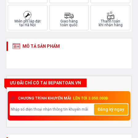
Miễn phí lắp đặt
Giao hàng
Thanh toán
tại Hà Nội
toàn quốc
khi nhận hàng
MÔ TẢ SẢN PHẨM
ƯU ĐÃI CHỈ CÓ TẠI BEPANTOAN.VN
CHƯƠNG TRÌNH KHUYẾN MÃI
LÊN TỚI 3.050.000Đ
Đăng ký ngay