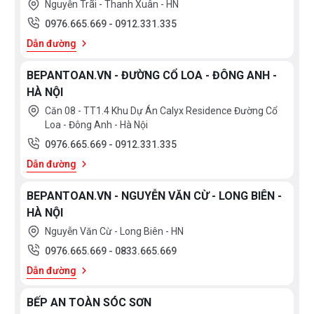
Nguyễn Trãi - Thanh Xuân - HN
0976.665.669
-
0912.331.335
Dẫn đường
BEPANTOAN.VN - ĐƯỜNG CỔ LOA - ĐÔNG ANH -
HÀ NỘI
Căn 08 - TT1.4 Khu Dự Án Calyx Residence Đường Cổ
Loa - Đông Anh - Hà Nội
0976.665.669
-
0912.331.335
Dẫn đường
BEPANTOAN.VN - NGUYỄN VĂN CỪ - LONG BIÊN -
HÀ NỘI
Nguyễn Văn Cừ - Long Biên - HN
0976.665.669
-
0833.665.669
Dẫn đường
BẾP AN TOÀN SÓC SƠN