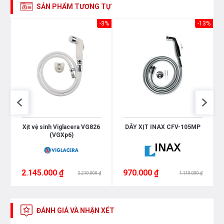
SẢN PHẨM TƯƠNG TỰ
-3%
-13%
Xịt vệ sinh Viglacera VG826
DÂY XỊT INAX CFV-105MP
(VGXp6)
2.145.000 ₫
970.000 ₫
2.210.000 ₫
1.110.000 ₫
ĐÁNH GIÁ VÀ NHẬN XÉT