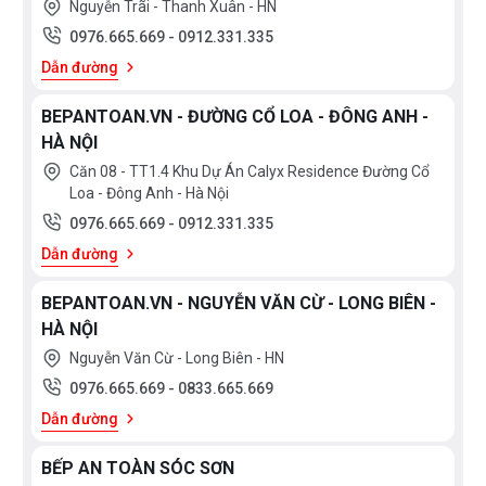
Nguyễn Trãi - Thanh Xuân - HN
0976.665.669
-
0912.331.335
Dẫn đường
BEPANTOAN.VN - ĐƯỜNG CỔ LOA - ĐÔNG ANH -
HÀ NỘI
Căn 08 - TT1.4 Khu Dự Án Calyx Residence Đường Cổ
Loa - Đông Anh - Hà Nội
0976.665.669
-
0912.331.335
Dẫn đường
BEPANTOAN.VN - NGUYỄN VĂN CỪ - LONG BIÊN -
HÀ NỘI
Nguyễn Văn Cừ - Long Biên - HN
0976.665.669
-
0833.665.669
Dẫn đường
BẾP AN TOÀN SÓC SƠN