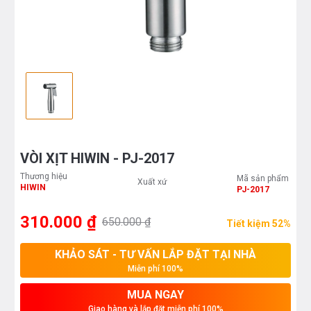
VÒI XỊT HIWIN - PJ-2017
Thương hiệu
Mã sản phẩm
Xuất xứ
HIWIN
PJ-2017
310.000 ₫
650.000 ₫
Tiết kiệm 52%
KHẢO SÁT - TƯ VẤN LẮP ĐẶT TẠI NHÀ
Miễn phí 100%
MUA NGAY
Giao hàng và lắp đặt miễn phí 100%