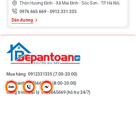
Thôn Hương Đình - Xã Mai Đình - Sóc Sơn - TP Hà Nôị
0976.665.669
-
0912.331.335
Dẫn đường
Mua hàng:
0912331335
(7:00-20:00)
Bảo hành:
0976665669
(8:00-20:00)
Công trình/Đại lý:
0976665669
(hỗ trợ 24/7)
THÔNG TIN KHÁC