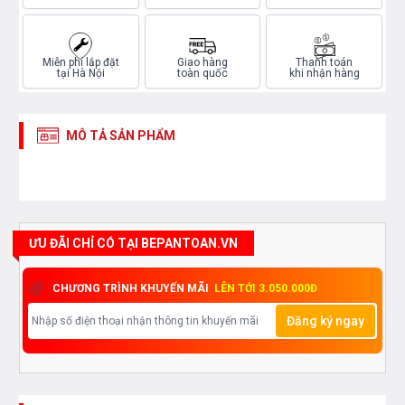
Miễn phí lắp đặt
Giao hàng
Thanh toán
tại Hà Nội
toàn quốc
khi nhận hàng
MÔ TẢ SẢN PHẨM
ƯU ĐÃI CHỈ CÓ TẠI BEPANTOAN.VN
CHƯƠNG TRÌNH KHUYẾN MÃI
LÊN TỚI 3.050.000Đ
Đăng ký ngay