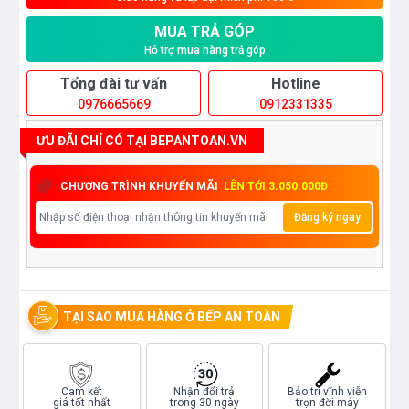
MUA TRẢ GÓP
Hỗ trợ mua hàng trả góp
Tổng đài tư vấn
Hotline
0976665669
0912331335
ƯU ĐÃI CHỈ CÓ TẠI BEPANTOAN.VN
CHƯƠNG TRÌNH KHUYẾN MÃI
LÊN TỚI 3.050.000Đ
Đăng ký ngay
TẠI SAO MUA HÀNG Ở BẾP AN TOÀN
Cam kết
Nhận đổi trả
Bảo trì vĩnh viễn
giá tốt nhất
trong 30 ngày
trọn đời máy