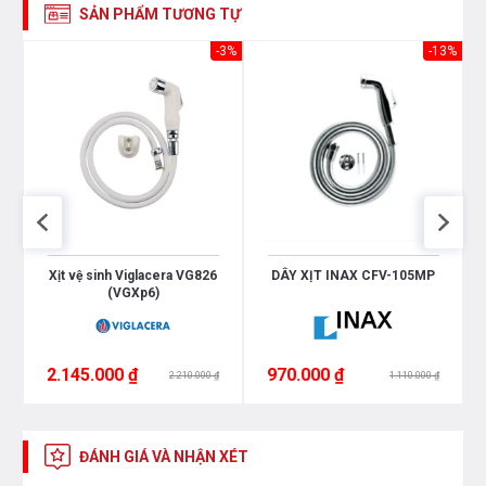
SẢN PHẨM TƯƠNG TỰ
-3%
-13%
Xịt vệ sinh Viglacera VG826
DÂY XỊT INAX CFV-105MP
(VGXp6)
2.145.000 ₫
970.000 ₫
2.210.000 ₫
1.110.000 ₫
ĐÁNH GIÁ VÀ NHẬN XÉT