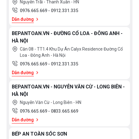
Nguyễn Trãi - Thanh Xuân - HN
0976.665.669
-
0912.331.335
Dẫn đường
BEPANTOAN.VN - ĐƯỜNG CỔ LOA - ĐÔNG ANH -
HÀ NỘI
Căn 08 - TT1.4 Khu Dự Án Calyx Residence Đường Cổ
Loa - Đông Anh - Hà Nội
0976.665.669
-
0912.331.335
Dẫn đường
BEPANTOAN.VN - NGUYỄN VĂN CỪ - LONG BIÊN -
HÀ NỘI
Nguyễn Văn Cừ - Long Biên - HN
0976.665.669
-
0833.665.669
Dẫn đường
BẾP AN TOÀN SÓC SƠN