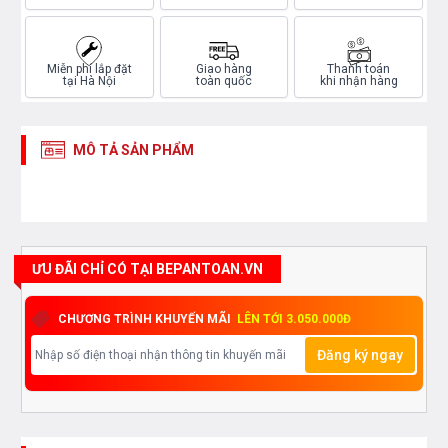
Miễn phí lắp đặt
Giao hàng
Thanh toán
tại Hà Nội
toàn quốc
khi nhận hàng
MÔ TẢ SẢN PHẨM
ƯU ĐÃI CHỈ CÓ TẠI BEPANTOAN.VN
CHƯƠNG TRÌNH KHUYẾN MÃI
LÊN TỚI 3.050.000Đ
Đăng ký ngay