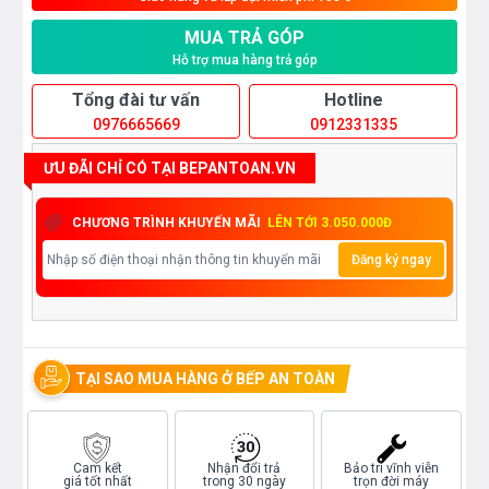
MUA TRẢ GÓP
Hỗ trợ mua hàng trả góp
Tổng đài tư vấn
Hotline
0976665669
0912331335
ƯU ĐÃI CHỈ CÓ TẠI BEPANTOAN.VN
CHƯƠNG TRÌNH KHUYẾN MÃI
LÊN TỚI 3.050.000Đ
Đăng ký ngay
TẠI SAO MUA HÀNG Ở BẾP AN TOÀN
Cam kết
Nhận đổi trả
Bảo trì vĩnh viễn
giá tốt nhất
trong 30 ngày
trọn đời máy