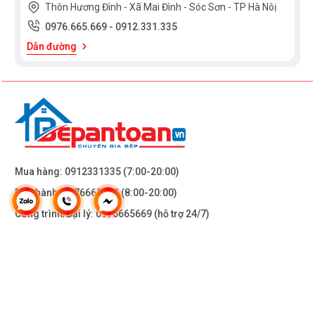
Thôn Hương Đình - Xã Mai Đình - Sóc Sơn - TP Hà Nôị
0976.665.669
-
0912.331.335
Dẫn đường
Mua hàng:
0912331335
(7:00-20:00)
Bảo hành:
0976665669
(8:00-20:00)
Công trình/Đại lý:
0976665669
(hỗ trợ 24/7)
THÔNG TIN KHÁC