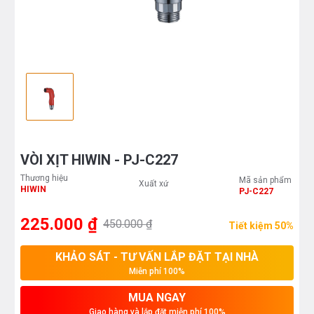
VÒI XỊT HIWIN - PJ-C227
Thương hiệu
Mã sản phẩm
Xuất xứ
HIWIN
PJ-C227
225.000 ₫
450.000 ₫
Tiết kiệm 50%
KHẢO SÁT - TƯ VẤN LẮP ĐẶT TẠI NHÀ
Miễn phí 100%
MUA NGAY
Giao hàng và lắp đặt miễn phí 100%