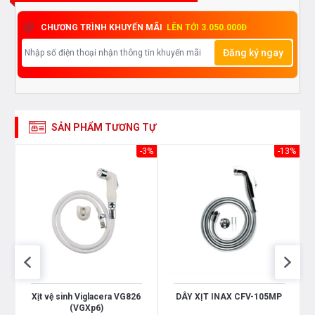
CHƯƠNG TRÌNH KHUYẾN MÃI
LÊN TỚI 3.050.000Đ
Đăng ký ngay
SẢN PHẨM TƯƠNG TỰ
-3%
-13%
Xịt vệ sinh Viglacera VG826
DÂY XỊT INAX CFV-105MP
(VGXp6)