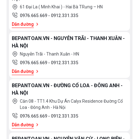
61 Đại La ( Minh Khai ) - Hai Bà TRưng – HN
0976.665.669
-
0912.331.335
Dẫn đường
BEPANTOAN.VN - NGUYỄN TRÃI - THANH XUÂN -
HÀ NỘI
Nguyễn Trãi - Thanh Xuân - HN
0976.665.669
-
0912.331.335
Dẫn đường
BEPANTOAN.VN - ĐƯỜNG CỔ LOA - ĐÔNG ANH -
HÀ NỘI
Căn 08 - TT1.4 Khu Dự Án Calyx Residence Đường Cổ
Loa - Đông Anh - Hà Nội
0976.665.669
-
0912.331.335
Dẫn đường
BEPANTOAN.VN - NGUYỄN VĂN CỪ - LONG BIÊN -