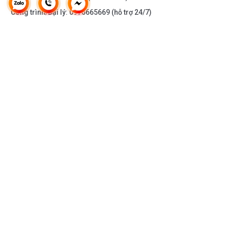
Công trình/Đại lý:
0976665669
(hỗ trợ 24/7)
THÔNG TIN KHÁC
DOANH NGHIỆP
DANH MỤC SẢN PHẨM
HỖ TRỢ KHÁCH HÀNG
KẾT NỐI VỚI CHÚNG TÔI