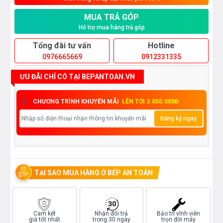
MUA TRẢ GÓP
Hỗ trợ mua hàng trả góp
Tổng đài tư vấn
Hotline
0976665669
0912331335
ƯU ĐÃI CHỈ CÓ TẠI BEPANTOAN.VN
CHƯƠNG TRÌNH KHUYẾN MÃI
LÊN TỚI 3.050.000Đ
Đăng ký ngay
TẠI SAO MUA HÀNG Ở BẾP AN TOÀN
Cam kết
Nhận đổi trả
Bảo trì vĩnh viễn
giá tốt nhất
trong 30 ngày
trọn đời máy