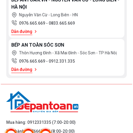
HÀ NỘI
Nguyễn Văn Cừ - Long Biên - HN
0976.665.669
-
0833.665.669
Dẫn đường
BẾP AN TOÀN SÓC SƠN
Thôn Hương Đình - Xã Mai Đình - Sóc Sơn - TP Hà Nôị
0976.665.669
-
0912.331.335
Dẫn đường
Mua hàng:
0912331335
(7:00-20:00)
Bảo hành:
0976665669
(8:00-20:00)