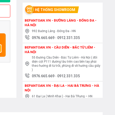
HỆ THỐNG SHOWROOM
BEPANTOAN.VN - ĐƯỜNG LÁNG - ĐỐNG ĐA -
HÀ NỘI
992 Đường Láng - Đống Đa - HN
0976.665.669
-
0912.331.335
BEPANTOAN.VN - CẦU DIỄN - BẮC TỪ LIÊM -
HÀ NỘI
55 Đường Cầu Diễn - Bắc Từ Liêm - Hà Nội ( đối
diện cột P111 đường tàu trên cao bên tay phải
theo hướng đi từ trôi, phùng đi về hướng cầu giấy
)
0976.665.669
-
0912.331.335
BEPANTOAN.VN - ĐẠI LA - HAI BÀ TRƯNG - HÀ
NỘI
61 Đại La ( Minh Khai ) - Hai Bà TRưng – HN
0976.665.669
-
0912.331.335
BEPANTOAN.VN - NGUYỄN TRÃI - THANH