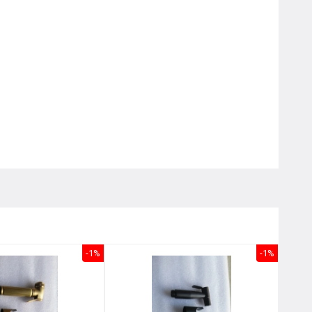
Nôị
0976.665.669
-
0912.331.335
-1%
-1%