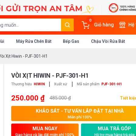
0
Giỏ hàng
Hệ
Mùi
Máy Rửa Chén Bát
Bếp Gas
Chậu Vòi Rửa Bát
Vòi Xịt Hiwin - PJF-301-H1
VÒI XỊT HIWIN - PJF-301-H1
|
|
Thương hiệu
HIWIN
Xuất xứ
Mã sản phẩm
PJF-301-H1
250.000 ₫
485.000 ₫
Tiết ki
KHẢO SÁT - TƯ VẤN LẮP ĐẶT TẠI NHÀ
Miễn phí 100%
MUA NGAY
MUA TRẢ GÓP
Giao hàng và lắp đặt miễn phí 100%
Hỗ trợ mua hàng trả góp