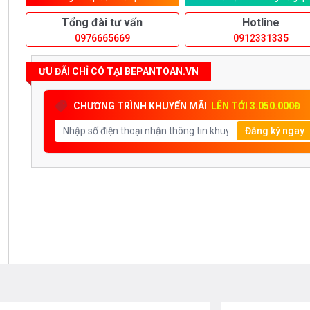
Tổng đài tư vấn
Hotline
0976665669
0912331335
ƯU ĐÃI CHỈ CÓ TẠI BEPANTOAN.VN
CHƯƠNG TRÌNH KHUYẾN MÃI
LÊN TỚI 3.050.000Đ
Đăng ký ngay