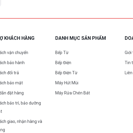
RỢ KHÁCH HÀNG
DANH MỤC SẢN PHẨM
DO
ách vận chuyển
Bếp Từ
Giới
sách bảo hành
Bếp Điện
Tin 
ách đổi trả
Bếp Điện Từ
Liên
sách bảo mật
Máy Hút Mùi
dẫn đặt hàng
Máy Rửa Chén Bát
ách bảo trì, bảo dưỡng
ặt
ách giao, nhận hàng và
àng