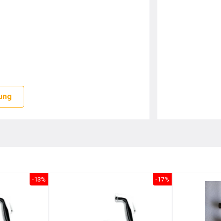
ung
-13%
-17%