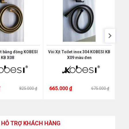
let bằng đồng KOBESI
Vòi Xịt Toilet inox 304 KOBESI KB
KB X08
X09 màu đen
₫
665.000 ₫
635
825.000 ₫
675.000 ₫
HỖ TRỢ KHÁCH HÀNG