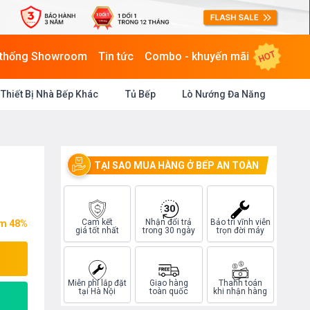
HOT
 thống Showroom
Tin tức
Combo - khuyến mãi
Thiết Bị Nhà Bếp Khác
Tủ Bếp
Lò Nướng Đa Năng
TẠI SAO MUA HÀNG Ở BẾP AN TOÀN
Cam kết
Nhận đổi trả
Bảo trì vĩnh viễn
ệm 48%
giá tốt nhất
trong 30 ngày
trọn đời máy
Miễn phí lắp đặt
Giao hàng
Thanh toán
tại Hà Nội
toàn quốc
khi nhận hàng