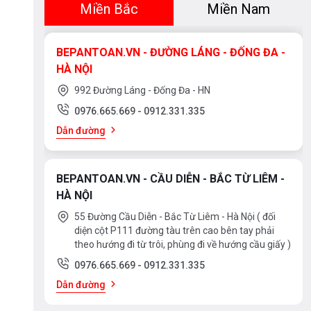
Miền Bắc
Miền Nam
BEPANTOAN.VN - ĐƯỜNG LÁNG - ĐỐNG ĐA -
HÀ NỘI
992 Đường Láng - Đống Đa - HN
0976.665.669
-
0912.331.335
Dẫn đường
BEPANTOAN.VN - CẦU DIỄN - BẮC TỪ LIÊM -
HÀ NỘI
55 Đường Cầu Diễn - Bắc Từ Liêm - Hà Nội ( đối
diện cột P111 đường tàu trên cao bên tay phải
theo hướng đi từ trôi, phùng đi về hướng cầu giấy )
0976.665.669
-
0912.331.335
Dẫn đường