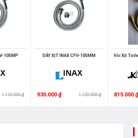
FV-105MP
DÂY XỊT INAX CFV-105MM
Vòi Xịt Toi
930.000 ₫
815.000 
1.110.000 ₫
1.120.000 ₫