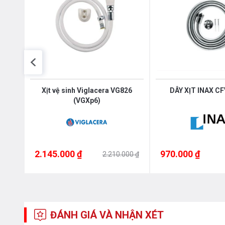
5
Xịt vệ sinh Viglacera VG826
DÂY XỊT INAX C
(VGXp6)
2.145.000 ₫
970.000 ₫
2.210.000 ₫
ĐÁNH GIÁ VÀ NHẬN XÉT