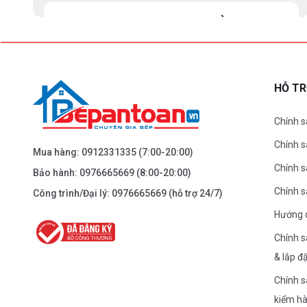
BEPANTOAN.VN - ĐẠI LA - HAI BÀ TRƯNG -
HÀ NỘI
61 Đại La ( Minh Khai ) - Hai Bà TRưng – HN
0976.665.669
-
0912.331.335
HỖ T
Dẫn đường
Chính s
Chính 
BEPANTOAN.VN - NGUYỄN TRÃI - THANH
Mua hàng:
0912331335
(7:00-20:00)
XUÂN - HÀ NỘI
Chính s
Bảo hành:
0976665669
(8:00-20:00)
Nguyễn Trãi - Thanh Xuân - HN
Chính 
Công trình/Đại lý:
0976665669
(hỗ trợ 24/7)
0976.665.669
-
0912.331.335
Hướng 
Dẫn đường
Chính s
& lắp đ
BEPANTOAN.VN - ĐƯỜNG CỔ LOA - ĐÔNG
Chính s
ANH - HÀ NỘI
kiểm h