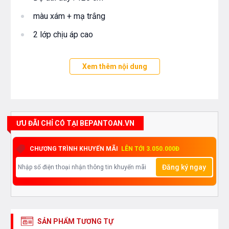
màu xám + mạ trắng
2 lớp chịu áp cao
Xem thêm nội dung
ƯU ĐÃI CHỈ CÓ TẠI BEPANTOAN.VN
CHƯƠNG TRÌNH KHUYẾN MÃI
LÊN TỚI 3.050.000Đ
Đăng ký ngay
SẢN PHẨM TƯƠNG TỰ