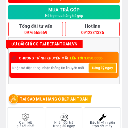
MUA TRẢ GÓP
Hỗ trợ mua hàng trả góp
Tổng đài tư vấn
Hotline
0976665669
0912331335
ƯU ĐÃI CHỈ CÓ TẠI BEPANTOAN.VN
CHƯƠNG TRÌNH KHUYẾN MÃI
LÊN TỚI 3.050.000Đ
Đăng ký ngay
TẠI SAO MUA HÀNG Ở BẾP AN TOÀN
Cam kết
Nhận đổi trả
Bảo trì vĩnh viễn
giá tốt nhất
trong 30 ngày
trọn đời máy