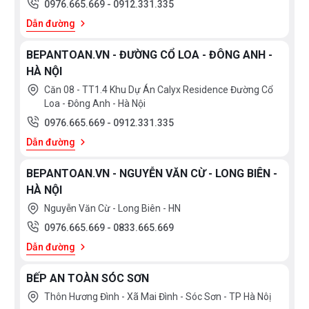
0976.665.669
-
0912.331.335
Dẫn đường
BEPANTOAN.VN - ĐƯỜNG CỔ LOA - ĐÔNG ANH -
HÀ NỘI
Căn 08 - TT1.4 Khu Dự Án Calyx Residence Đường Cổ
Loa - Đông Anh - Hà Nội
0976.665.669
-
0912.331.335
Dẫn đường
BEPANTOAN.VN - NGUYỄN VĂN CỪ - LONG BIÊN -
HÀ NỘI
Nguyễn Văn Cừ - Long Biên - HN
0976.665.669
-
0833.665.669
Dẫn đường
BẾP AN TOÀN SÓC SƠN
Thôn Hương Đình - Xã Mai Đình - Sóc Sơn - TP Hà Nôị