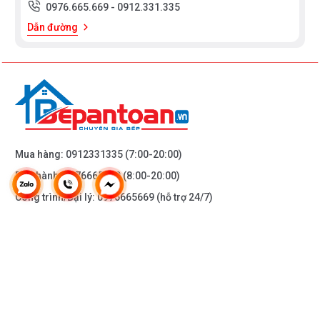
0976.665.669
-
0912.331.335
Dẫn đường
Mua hàng:
0912331335
(7:00-20:00)
Bảo hành:
0976665669
(8:00-20:00)
Công trình/Đại lý:
0976665669
(hỗ trợ 24/7)
THÔNG TIN KHÁC
DOANH NGHIỆP