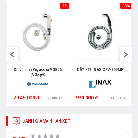
-3%
-13%
Xịt vệ sinh Viglacera VG826
DÂY XỊT INAX CFV-105MP
(VGXp6)
2.145.000 ₫
970.000 ₫
2.210.000 ₫
1.110.000 ₫
ĐÁNH GIÁ VÀ NHẬN XÉT