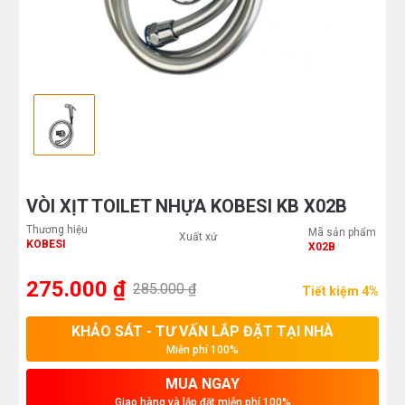
VÒI XỊT TOILET NHỰA KOBESI KB X02B
Thương hiệu
Mã sản phẩm
Xuất xứ
KOBESI
X02B
275.000 ₫
285.000 ₫
Tiết kiệm 4%
KHẢO SÁT - TƯ VẤN LẮP ĐẶT TẠI NHÀ
Miễn phí 100%
MUA NGAY
Giao hàng và lắp đặt miễn phí 100%