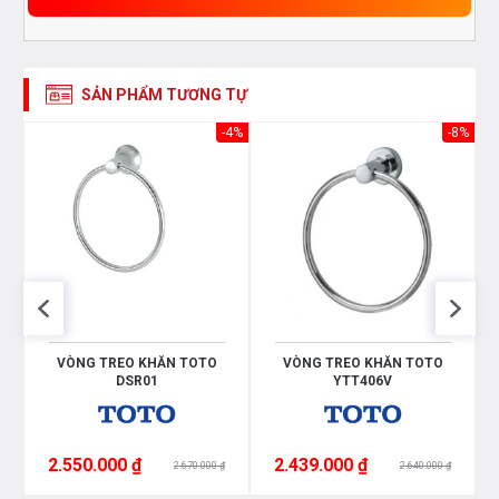
SẢN PHẨM TƯƠNG TỰ
46%
-4%
-8%
31
VÒNG TREO KHĂN TOTO
VÒNG TREO KHĂN TOTO
DSR01
YTT406V
2.550.000 ₫
2.439.000 ₫
2.670.000 ₫
2.640.000 ₫