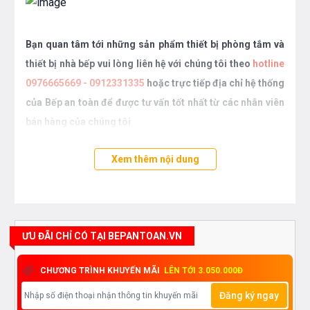
Bạn quan tâm tới những sản phẩm thiết bị phòng tắm và
thiết bị nhà bếp vui lòng liên hệ với chúng tôi theo
hotline
0976665669 - 0912331335
hoặc trực tiếp địa chỉ hệ thống
của Bếp an toàn để được tư vấn tốt nhất từ các nhân viên
bán hàng của chúng tôi
Xem thêm nội dung
ƯU ĐÃI CHỈ CÓ TẠI BEPANTOAN.VN
CHƯƠNG TRÌNH KHUYẾN MÃI
LÊN TỚI 3.050.000Đ
Đăng ký ngay