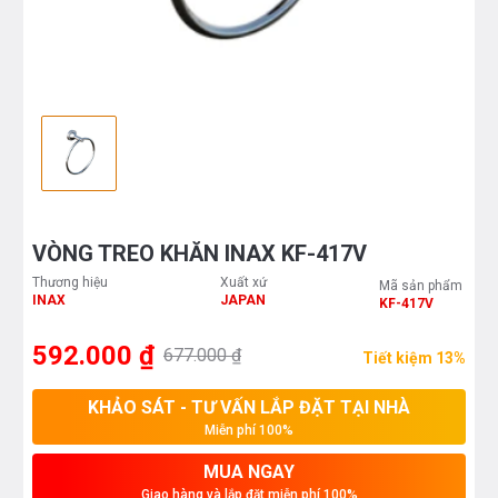
VÒNG TREO KHĂN INAX KF-417V
Thương hiệu
Xuất xứ
Mã sản phẩm
INAX
JAPAN
KF-417V
592.000 ₫
677.000 ₫
Tiết kiệm 13%
KHẢO SÁT - TƯ VẤN LẮP ĐẶT TẠI NHÀ
Miễn phí 100%
MUA NGAY
Giao hàng và lắp đặt miễn phí 100%