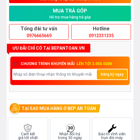
MUA TRẢ GÓP
Hỗ trợ mua hàng trả góp
Tổng đài tư vấn
Hotline
0976665669
0912331335
ƯU ĐÃI CHỈ CÓ TẠI BEPANTOAN.VN
CHƯƠNG TRÌNH KHUYẾN MÃI
LÊN TỚI 3.050.000Đ
Đăng ký ngay
TẠI SAO MUA HÀNG Ở BẾP AN TOÀN
Cam kết
Nhận đổi trả
Bảo trì vĩnh viễn
giá tốt nhất
trong 30 ngày
trọn đời máy