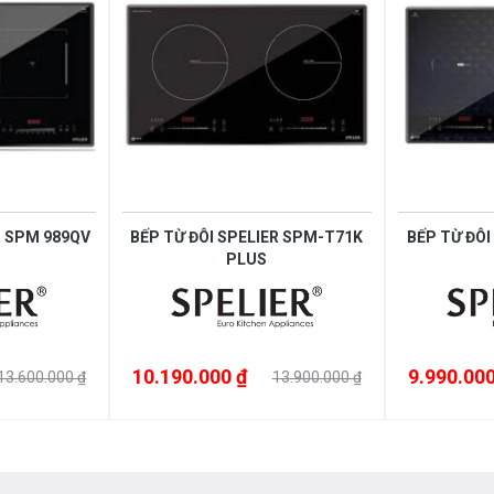
Bảo Hành
hường sang dòng điện Fuco từ trường để
hay vì các loại khí, điều này làm bếp
 nấu chín một cách nhanh chóng và an
R SPM 989QV
BẾP TỪ ĐÔI SPELIER SPM-T71K
BẾP TỪ ĐÔI
PLUS
10.190.000 ₫
9.990.000
13.600.000 ₫
13.900.000 ₫