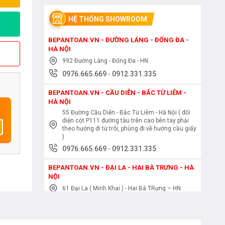
HỆ THỐNG SHOWROOM
BEPANTOAN.VN - ĐƯỜNG LÁNG - ĐỐNG ĐA -
HÀ NỘI
992 Đường Láng - Đống Đa - HN
0976.665.669
-
0912.331.335
BEPANTOAN.VN - CẦU DIỄN - BẮC TỪ LIÊM -
HÀ NỘI
55 Đường Cầu Diễn - Bắc Từ Liêm - Hà Nội ( đối
diện cột P111 đường tàu trên cao bên tay phải
theo hướng đi từ trôi, phùng đi về hướng cầu giấy
)
0976.665.669
-
0912.331.335
BEPANTOAN.VN - ĐẠI LA - HAI BÀ TRƯNG - HÀ
NỘI
61 Đại La ( Minh Khai ) - Hai Bà TRưng – HN
0976.665.669
-
0912.331.335
BEPANTOAN.VN - NGUYỄN TRÃI - THANH