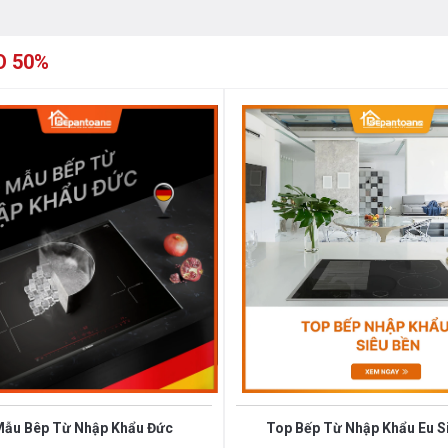
O 50%
erie 4
 kính Schott Ceran đình đám đến từ
àm sạch. Đồng thời, mặt kính có khả
Mẫu Bêp Từ Nhập Khẩu Đức
Top Bếp Từ Nhập Khẩu Eu S