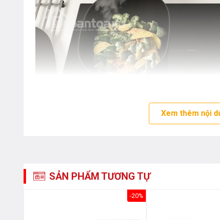
Xem thêm nội d
SẢN PHẨM TƯƠNG TỰ
-59%
-20%
Bếp từ Bosch PUC631BB2E serie 4 thiết kế sang trọng