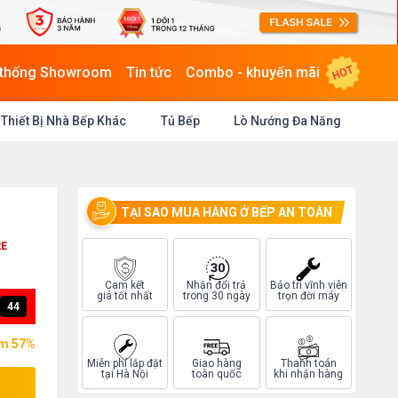
HOT
 thống Showroom
Tin tức
Combo - khuyến mãi
Thiết Bị Nhà Bếp Khác
Tủ Bếp
Lò Nướng Đa Năng
TẠI SAO MUA HÀNG Ở BẾP AN TOÀN
2E
Cam kết
Nhận đổi trả
Bảo trì vĩnh viễn
giá tốt nhất
trong 30 ngày
trọn đời máy
43
ệm 57%
Miễn phí lắp đặt
Giao hàng
Thanh toán
tại Hà Nội
toàn quốc
khi nhận hàng