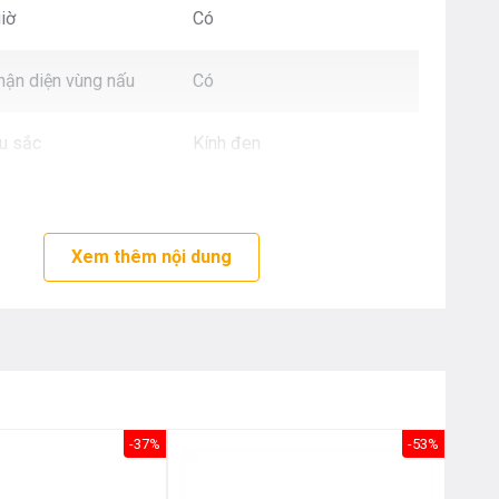
Nôị
iờ
Có
0976.665.669
-
0912.331.335
hận diện vùng nấu
Có
u sắc
Kính đen
kW)
2.2 kW + 1.4 kW + 1.8 kW
Xem thêm nội dung
10 kg
220V
bề mặt (CxRxS)
51 x 592 x 522 mm
-37%
-53%
hoét đá (CxRxS)
51 x 560 x 490-500 mm