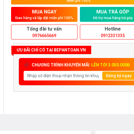
Miễn phí 100%
MUA NGAY
MUA TRẢ GÓP
Giao hàng và lắp đặt miễn phí 100%
Hỗ trợ mua hàng trả góp
Tổng đài tư vấn
Hotline
0976665669
0912331335
ƯU ĐÃI CHỈ CÓ TẠI BEPANTOAN.VN
CHƯƠNG TRÌNH KHUYẾN MÃI
LÊN TỚI 3.050.000Đ
Đăng ký ngay