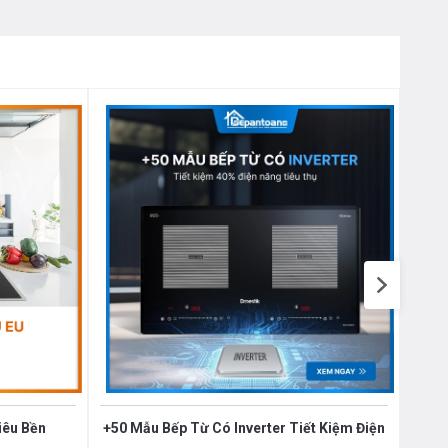
iêu Bền
+50 Mẫu Bếp Từ Có Inverter Tiết Kiệm Điện
Top