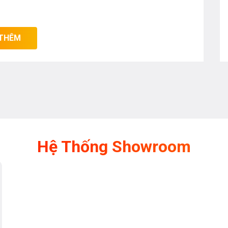
THÊM
 PUC631BB2E|Serie 4 được trang bị chỉ
ng thái của bếp khi bếp đã tắt nhưng
 được biểu thị bằng các ký hiệu được
 vẫn còn trên 60°C (hữu ích để tiếp tục
ùng nấu đã hạ xuống dưới 60°C.
Hệ Thống Showroom