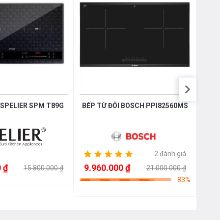
12 tháng
 SPELIER SPM T89G
BẾP TỪ ĐÔI BOSCH PPI82560MS
Bếp
2 đánh giá
 ₫
9.960.000 ₫
9.9
15.800.000 ₫
21.000.000 ₫
83%