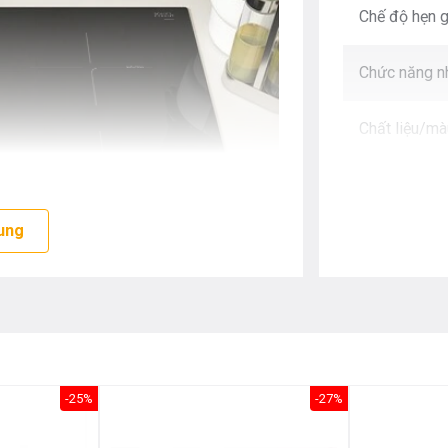
Chế độ hẹn g
Chức năng n
Chất liệu/mà
Công suất (
ung
Trọng lượng
Nguồn điện
Kích thước 
-25%
-27%
Kích thước k
, tính năng thông minh