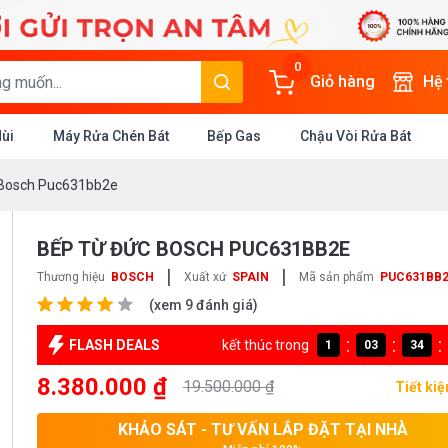
0
Giỏ hàng
Hệ
Mùi
Máy Rửa Chén Bát
Bếp Gas
Chậu Vòi Rửa Bát
 Bosch Puc631bb2e
BẾP TỪ ĐỨC BOSCH PUC631BB2E
|
|
Thương hiệu
BOSCH
Xuất xứ
SPAIN
Mã sản phẩm
PUC631BB
(xem 9 đánh giá)
:
:
:
FLASH DEALS
kết thúc trong
1
03
34
8.380.000 ₫
19.500.000 ₫
Tiết ki
KHẢO SÁT - TƯ VẤN LẮP ĐẶT TẠI NHÀ