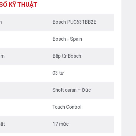
XUÂN - HÀ NỘI
SỐ KỸ THUẬT
Nguyễn Trãi - Thanh Xuân - HN
0976.665.669
-
0912.331.335
m
Bosch PUC631BB2E
BEPANTOAN.VN - ĐƯỜNG CỔ LOA - ĐÔNG ANH
- HÀ NỘI
Bosch - Spain
Căn 08 - TT1.4 Khu Dự Án Calyx Residence
Đường Cổ Loa - Đông Anh - Hà Nội
0976.665.669
-
0912.331.335
ẩm
Bếp từ Bosch
BEPANTOAN.VN - NGUYỄN VĂN CỪ - LONG
BIÊN - HÀ NỘI
03 từ
Nguyễn Văn Cừ - Long Biên - HN
0976.665.669
-
0833.665.669
Shott ceran – Đức
BEPANTOAN.VN - QUẬN TÂN BÌNH - TP HCM
Hoàng Văn Thụ - Phường 4 - Quân Tân Bình - TP
Touch Control
HCM
0912331335
-
0976665669
ất
17 mức
BẾP AN TOÀN SÓC SƠN
Thôn Hương Đình - Xã Mai Đình - Sóc Sơn - TP Hà