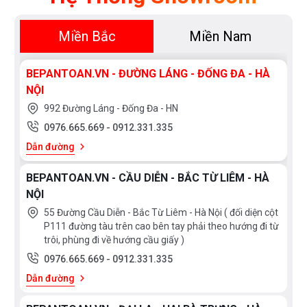
Miền Bắc
Miền Nam
BEPANTOAN.VN - ĐƯỜNG LÁNG - ĐỐNG ĐA - HÀ
NỘI
992 Đường Láng - Đống Đa - HN
0976.665.669
-
0912.331.335
Dẫn đường
Vì sao nên mua bếp từ Eurosun EU-T256 Plus
BEPANTOAN.VN - CẦU DIỄN - BẮC TỪ LIÊM - HÀ
NỘI
tại Bếp An Toàn ?
55 Đường Cầu Diễn - Bắc Từ Liêm - Hà Nội ( đối diện cột
P111 đường tàu trên cao bên tay phải theo hướng đi từ
Bếp từ Eurosun EU-T256 Plus với rất nhiều ưu điểm
trôi, phùng đi về hướng cầu giấy )
như vậy chắc chắc sẽ được lòng các bà nội trợ bởi
0976.665.669
-
0912.331.335
quá nhiều “điểm cộng” cả về thiết kế lẫn công nghệ.
Dẫn đường
Còn chần chờ gì nữa mà không đến ngay để mang về
cho mình chiếc bếp siêu hấp dẫn này chứ?