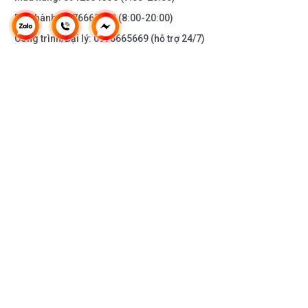
Bảo hành:
0976665669
(8:00-20:00)
Công trình/Đại lý:
0976665669
(hỗ trợ 24/7)
THÔNG TIN KHÁC
DOANH NGHIỆP
DANH MỤC SẢN PHẨM
HỖ TRỢ KHÁCH HÀNG
KẾT NỐI VỚI CHÚNG TÔI