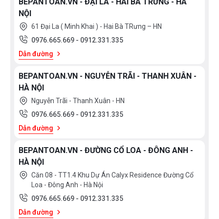
BEPANTOAN.VN - ĐẠI LA - HAI BÀ TRƯNG - HÀ
NỘI
Đây là đại lý uy tín chất lượng đã được rất nhiều
61 Đại La ( Minh Khai ) - Hai Bà TRưng – HN
người tiêu dùng. Không chỉ bán bếp với giá tốt, các
0976.665.669
-
0912.331.335
nhân viên ở đây sẽ tư vấn và hỗ trợ bạn rất tận tình khi
Dẫn đường
muốn mua bếp từ Eurosun EU-T256 Plus chính hãng.
BEPANTOAN.VN - NGUYỄN TRÃI - THANH XUÂN -
HÀ NỘI
Nhấc máy lên và gọi ngay cho Bếp AN Toàn để có
Nguyễn Trãi - Thanh Xuân - HN
những ưu đãi hấp dẫn nhé
0976.665.669
-
0912.331.335
Hotline : 0912 331 335 hoặc 0976 665 669
Dẫn đường
BEPANTOAN.VN - ĐƯỜNG CỔ LOA - ĐÔNG ANH -
HÀ NỘI
Căn 08 - TT1.4 Khu Dự Án Calyx Residence Đường Cổ
Loa - Đông Anh - Hà Nội
0976.665.669
-
0912.331.335
Dẫn đường