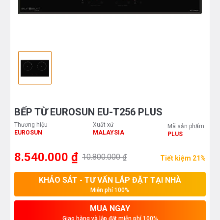
BẾP TỪ EUROSUN EU-T256 PLUS
Thương hiệu
Xuất xứ
Mã sản phẩm
EUROSUN
MALAYSIA
PLUS
8.540.000 ₫
10.800.000 ₫
Tiết kiệm 21%
KHẢO SÁT - TƯ VẤN LẮP ĐẶT TẠI NHÀ
Miễn phí 100%
MUA NGAY
Giao hàng và lắp đặt miễn phí 100%