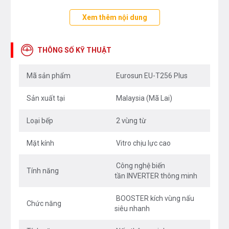
Xem thêm nội dung
Hội tụ đầy đủ thiết kế tiện dụng, tính năng thông minh
THÔNG SỐ KỸ THUẬT
và an toàn cao… chính là model bếp từ Eurosun EU-
T256 Plus. Chiếc bếp đã trở thành dụng cụ mang đến
Mã sản phẩm
Eurosun EU-T256 Plus
những bữa ăn ngon cho các gia đình Việt.
Sản xuất tại
Malaysia (Mã Lai)
Bếp từ Eurosun EU-T256 Plus sử dụng
hệ thống điều
Loại bếp
2 vùng từ
khiển cảm ứng Touch Control
. Mặt bếp làm từ gốm
Vitroceramic cao cấp nên an toàn và dễ vệ sinh. Bếp
Mặt kính
Vitro chịu lực cao
có chức năng hẹn giờ thông minh, 9 mức tốc độ công
Công nghệ biến
suất để điều chỉnh.
Tính năng
tần INVERTER thông minh
BOOSTER kích vùng nấu
Chức năng
siêu nhanh