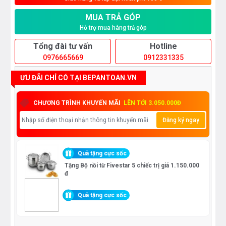
MUA TRẢ GÓP
Hỗ trợ mua hàng trả góp
Tổng đài tư vấn
Hotline
0976665669
0912331335
ƯU ĐÃI CHỈ CÓ TẠI BEPANTOAN.VN
CHƯƠNG TRÌNH KHUYẾN MÃI
LÊN TỚI 3.050.000Đ
Đăng ký ngay
Quà tặng cực sốc
Tặng Bộ nồi từ Fivestar 5 chiếc trị giá 1.150.000
đ
Quà tặng cực sốc