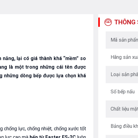
THÔNG 
Mã sản phẩ
Hãng sản xu
nh năng, lại có giá thành khá “mềm” so
ng là một trong những cái tên được
Loại sản ph
ng những dòng bếp được lựa chọn khá
Số bếp nấu
Chất liệu mặ
Bảng điều kh
g chống lực, chống nhiệt, chống xước tốt
ng lực cao mà
bếp từ Faster FS-2C
luôn