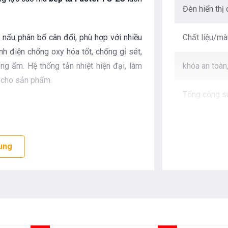
Đèn hiển thị
g nấu phân bố cân đối, phù hợp với nhiều
Chất liệu/mà
h điện chống oxy hóa tốt, chống gỉ sét,
ng ẩm. Hệ thống tản nhiệt hiện đại, làm
khóa an toàn
n cho sản phẩm.
Tổng công s
Kích thước b
t kế hiện đại
ung
Kích thước k
công nghệ hiện đại, nhanh nhạy, chỉ cần
ức nhiệt, sử dụng được ngay cả khi tay