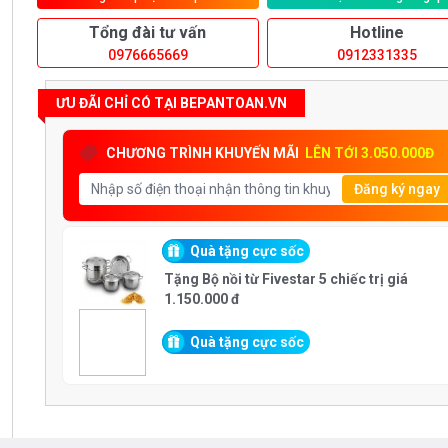
Tổng đài tư vấn
Hotline
0976665669
0912331335
ƯU ĐÃI CHỈ CÓ TẠI BEPANTOAN.VN
CHƯƠNG TRÌNH KHUYẾN MÃI
LÊN TỚI 3.050.000Đ
Đăng ký ngay
Quà tặng cực sốc
Tặng Bộ nồi từ Fivestar 5 chiếc trị giá
1.150.000 đ
Quà tặng cực sốc