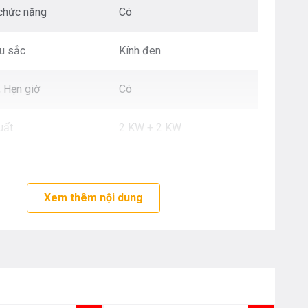
Nôị
 chức năng
Có
0976.665.669
-
0912.331.335
u sắc
Kính đen
, Hẹn giờ
Có
uất
2 KW + 2 KW
ề mặt
740 x 420 x 85 mm
Xem thêm nội dung
hoét đá
680 x 400 mm