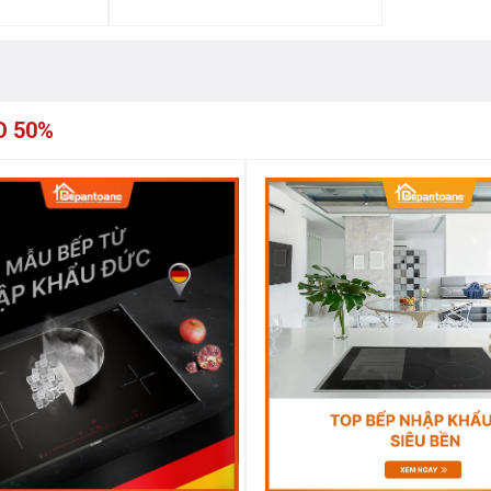
ện dụng
O 50%
ăng nấu nướng hiện đại mà
bếp từ Faster
o động bằng âm thanh, tự tắt khi có sự
c năng khoá an toàn trẻ em tiện dụng hơn
đảm bảo việc nấu nướng hiệu quả hơn, an
i cho
bếp từ Faster FS-2C
. Sở hữu ngay
ới siêu thị Bếp An Toàn. Liên hệ theo số
t cứ thắc mắc nào về sản phẩm để được