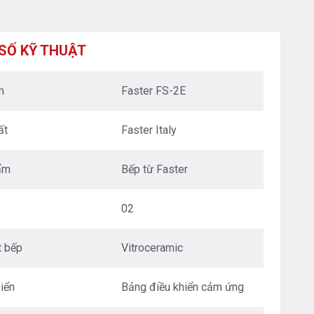
XUÂN - HÀ NỘI
Nguyễn Trãi - Thanh Xuân - HN
0976.665.669
-
0912.331.335
SỐ KỸ THUẬT
BEPANTOAN.VN - ĐƯỜNG CỔ LOA - ĐÔNG ANH
- HÀ NỘI
m
Faster FS-2E
Căn 08 - TT1.4 Khu Dự Án Calyx Residence
Đường Cổ Loa - Đông Anh - Hà Nội
0976.665.669
-
0912.331.335
ất
Faster Italy
BEPANTOAN.VN - NGUYỄN VĂN CỪ - LONG
BIÊN - HÀ NỘI
ẩm
Bếp từ Faster
Nguyễn Văn Cừ - Long Biên - HN
0976.665.669
-
0833.665.669
02
BEPANTOAN.VN - QUẬN TÂN BÌNH - TP HCM
Hoàng Văn Thụ - Phường 4 - Quân Tân Bình - TP
t bếp
Vitroceramic
HCM
0912331335
-
0976665669
iển
Bảng điều khiển cảm ứng
BẾP AN TOÀN SÓC SƠN
Thôn Hương Đình - Xã Mai Đình - Sóc Sơn - TP Hà