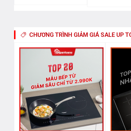
Nấu nướng nhanh, ti
CHƯƠNG TRÌNH GIẢM GIÁ
SALE UP T
Tính năng an toàn
Không chỉ tạo ấn tượng với thiết kế tiện dụng, tính n
FS-2C
còn
đảm bảo chỉ số an toàn cao với chế độ bá
cố, khi không có nồi, cảnh báo nhiệt dư vùng nấu, chứ
với những gia đình có con nhỏ,… Những tính năng này 
toàn hơn.
Những ưu điểm trên chính là thế mạnh tạo nên tên tuổ
sản phẩm hiện đại này với giá thành ưu đãi khi đến v
điện thoại 0912.331.335 – 0243 112 112 nếu còn bấ
tư vấn chi tiết.