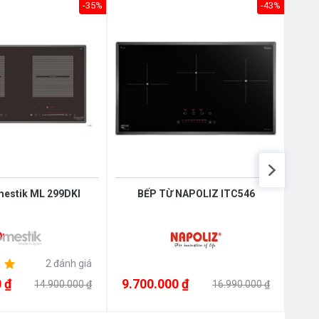
-35%
-43%
mestik ML 299DKI
BẾP TỪ NAPOLIZ ITC546
B
2 đánh giá
 ₫
9.700.000 ₫
9.7
14.900.000 ₫
16.990.000 ₫