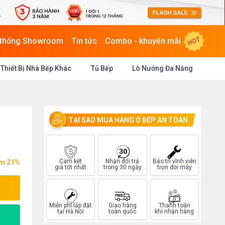
HOT
 thống Showroom
Tin tức
Combo - khuyến mãi
Thiết Bị Nhà Bếp Khác
Tủ Bếp
Lò Nướng Đa Năng
TẠI SAO MUA HÀNG Ở BẾP AN TOÀN
Cam kết
Nhận đổi trả
Bảo trì vĩnh viễn
ệm 21%
giá tốt nhất
trong 30 ngày
trọn đời máy
Miễn phí lắp đặt
Giao hàng
Thanh toán
tại Hà Nội
toàn quốc
khi nhận hàng