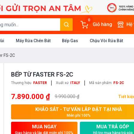
0
Giỏ hàng
Hệ
Mùi
Máy Rửa Chén Bát
Bếp Gas
Chậu Vòi Rửa Bát
er FS-2C
BẾP TỪ FASTER FS-2C
|
|
Thương hiệu
FASTER
Xuất xứ
ITALY
Mã sản phẩm
FS-2C
7.890.000 ₫
9.990.000 ₫
Tiết ki
KHẢO SÁT - TƯ VẤN LẮP ĐẶT TẠI NHÀ
Miễn phí 100%
MUA NGAY
MUA TRẢ GÓP
Giao hàng và lắp đặt miễn phí 100%
Hỗ trợ mua hàng trả góp