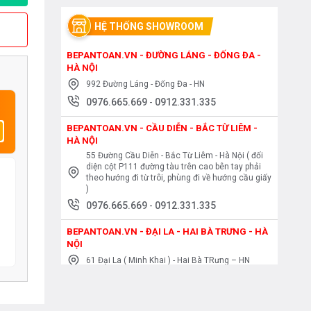
HỆ THỐNG SHOWROOM
BEPANTOAN.VN - ĐƯỜNG LÁNG - ĐỐNG ĐA -
HÀ NỘI
992 Đường Láng - Đống Đa - HN
0976.665.669
-
0912.331.335
BEPANTOAN.VN - CẦU DIỄN - BẮC TỪ LIÊM -
HÀ NỘI
55 Đường Cầu Diễn - Bắc Từ Liêm - Hà Nội ( đối
diện cột P111 đường tàu trên cao bên tay phải
theo hướng đi từ trôi, phùng đi về hướng cầu giấy
)
0976.665.669
-
0912.331.335
BEPANTOAN.VN - ĐẠI LA - HAI BÀ TRƯNG - HÀ
NỘI
61 Đại La ( Minh Khai ) - Hai Bà TRưng – HN
0976.665.669
-
0912.331.335
BEPANTOAN.VN - NGUYỄN TRÃI - THANH