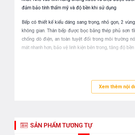
đảm bảo tính thẩm mỹ và độ bền khi sử dụng
Bếp có thiết kế kiểu dáng sang trọng, nhỏ gọn, 2 vùn
không gian. Thân bếp được bọc bằng thép phủ sơn tĩn
chống dò điện, an toàn tuyệt đối trong môi trường nó
mát nhanh hơn, bảo vệ linh kiện bên trong, tăng độ bề
Kiểu dáng sang trọng, thiế
Xem thêm nội d
Chức năng hệ thống điều khiển siêu nhạy
Bếp từ Faster FS-2C
sử dụng bộ điều khiển cảm ứng 
SẢN PHẨM TƯƠNG TỰ
chạm nhẹ để lựa chọn tính năng nấu hay điều chỉnh m