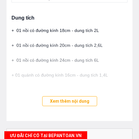
Dung tích
+ 01 nồi có đường kính 18cm - dung tích 2L
+ 01 nồi có đường kính 20cm - dung tích 2,6L
+ 01 nồi có đường kính 24cm - dung tích 6L
+ 01 quánh có đường kính 16cm - dung tích 1,4L
+ 01 Chảo có đường kính 24cm
Xem thêm nội dung
Tính năng nổi bật
+ Sản phẩm sử dụng được với các loại bếp cả bếp điện
từ, bếp từ
ƯU ĐÃI CHỈ CÓ TẠI BEPANTOAN.VN