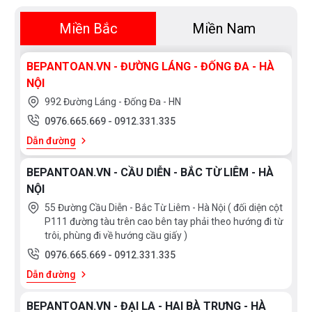
Miền Bắc
Miền Nam
BEPANTOAN.VN - ĐƯỜNG LÁNG - ĐỐNG ĐA - HÀ
NỘI
992 Đường Láng - Đống Đa - HN
0976.665.669
-
0912.331.335
Dẫn đường
BEPANTOAN.VN - CẦU DIỄN - BẮC TỪ LIÊM - HÀ
NỘI
55 Đường Cầu Diễn - Bắc Từ Liêm - Hà Nội ( đối diện cột
P111 đường tàu trên cao bên tay phải theo hướng đi từ
trôi, phùng đi về hướng cầu giấy )
0976.665.669
-
0912.331.335
Dẫn đường
BEPANTOAN.VN - ĐẠI LA - HAI BÀ TRƯNG - HÀ