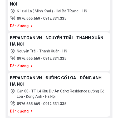
NỘI
61 Đại La ( Minh Khai ) - Hai Bà TRưng – HN
0976.665.669
-
0912.331.335
Dẫn đường
BEPANTOAN.VN - NGUYỄN TRÃI - THANH XUÂN -
HÀ NỘI
Nguyễn Trãi - Thanh Xuân - HN
0976.665.669
-
0912.331.335
Dẫn đường
BEPANTOAN.VN - ĐƯỜNG CỔ LOA - ĐÔNG ANH -
HÀ NỘI
Căn 08 - TT1.4 Khu Dự Án Calyx Residence Đường Cổ
Loa - Đông Anh - Hà Nội
0976.665.669
-
0912.331.335
Dẫn đường