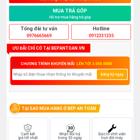
MUA TRẢ GÓP
Hỗ trợ mua hàng trả góp
Tổng đài tư vấn
Hotline
0976665669
0912331335
ƯU ĐÃI CHỈ CÓ TẠI BEPANTOAN.VN
CHƯƠNG TRÌNH KHUYẾN MÃI
LÊN TỚI 3.050.000Đ
Đăng ký ngay
TẠI SAO MUA HÀNG Ở BẾP AN TOÀN
Cam kết
Nhận đổi trả
Bảo trì vĩnh viễn
giá tốt nhất
trong 30 ngày
trọn đời máy