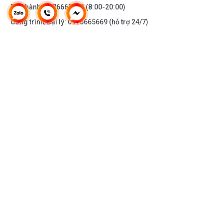
Bảo hành:
0976665669
(8:00-20:00)
Công trình/Đại lý:
0976665669
(hỗ trợ 24/7)
THÔNG TIN KHÁC
DOANH NGHIỆP
DANH MỤC SẢN PHẨM
HỖ TRỢ KHÁCH HÀNG
KẾT NỐI VỚI CHÚNG TÔI