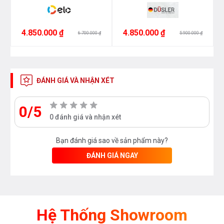
như các sản phẩm thiết bị nhà bếp và thiết bị phòng
tắm vui lòng liên hệ với chúng tôi
4.850.000 ₫
4.850.000 ₫
6.700.000 ₫
5.900.000 ₫
theo
hotline 0976665669 - 0912331335
để có giá tốt
nhất hoặc tới trực tiếp địa chỉ hệ thống của Bếp an
toàn để được tư vấn tốt nhất từ các nhân viên bán
hàng của chúng tôi!
ĐÁNH GIÁ VÀ NHẬN XÉT
0/5
0 đánh giá và nhận xét
Bạn đánh giá sao về sản phẩm này?
ĐÁNH GIÁ NGAY
Hệ Thống Showroom