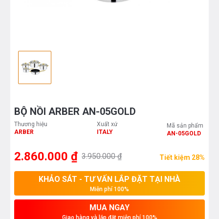
BỘ NỒI ARBER AN-05GOLD
Thương hiệu
Xuất xứ
Mã sản phẩm
ARBER
ITALY
AN-05GOLD
2.860.000 ₫
3.950.000 ₫
Tiết kiệm 28%
KHẢO SÁT - TƯ VẤN LẮP ĐẶT TẠI NHÀ
Miễn phí 100%
MUA NGAY
Giao hàng và lắp đặt miễn phí 100%