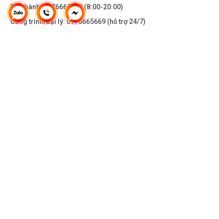
Bảo hành:
0976665669
(8:00-20:00)
Công trình/Đại lý:
0976665669
(hỗ trợ 24/7)
THÔNG TIN KHÁC
DOANH NGHIỆP
DANH MỤC SẢN PHẨM
HỖ TRỢ KHÁCH HÀNG
KẾT NỐI VỚI CHÚNG TÔI