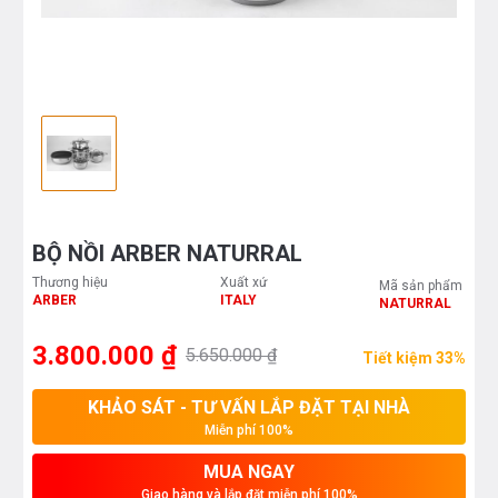
BỘ NỒI ARBER NATURRAL
Thương hiệu
Xuất xứ
Mã sản phẩm
ARBER
ITALY
NATURRAL
3.800.000 ₫
5.650.000 ₫
Tiết kiệm 33%
KHẢO SÁT - TƯ VẤN LẮP ĐẶT TẠI NHÀ
Miễn phí 100%
MUA NGAY
Giao hàng và lắp đặt miễn phí 100%