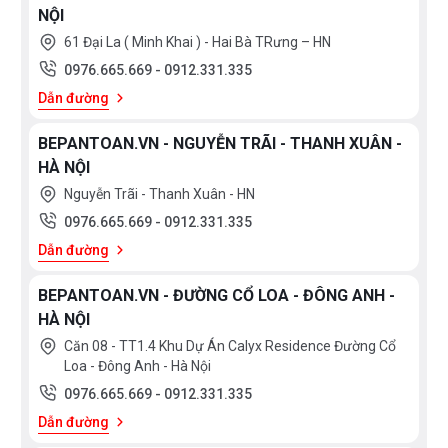
NỘI
61 Đại La ( Minh Khai ) - Hai Bà TRưng – HN
0976.665.669
-
0912.331.335
Dẫn đường
BEPANTOAN.VN - NGUYỄN TRÃI - THANH XUÂN -
HÀ NỘI
Nguyễn Trãi - Thanh Xuân - HN
0976.665.669
-
0912.331.335
Dẫn đường
BEPANTOAN.VN - ĐƯỜNG CỔ LOA - ĐÔNG ANH -
HÀ NỘI
Căn 08 - TT1.4 Khu Dự Án Calyx Residence Đường Cổ
Loa - Đông Anh - Hà Nội
0976.665.669
-
0912.331.335
Dẫn đường