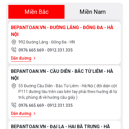
toàn để được tư vấn tốt nhất từ các nhân viên bán
Miền Bắc
Miền Nam
hàng của chúng tôi!
BEPANTOAN.VN - ĐƯỜNG LÁNG - ĐỐNG ĐA - HÀ
NỘI
992 Đường Láng - Đống Đa - HN
0976.665.669
-
0912.331.335
Dẫn đường
BEPANTOAN.VN - CẦU DIỄN - BẮC TỪ LIÊM - HÀ
NỘI
55 Đường Cầu Diễn - Bắc Từ Liêm - Hà Nội ( đối diện cột
P111 đường tàu trên cao bên tay phải theo hướng đi từ
trôi, phùng đi về hướng cầu giấy )
0976.665.669
-
0912.331.335
Dẫn đường
BEPANTOAN.VN - ĐẠI LA - HAI BÀ TRƯNG - HÀ