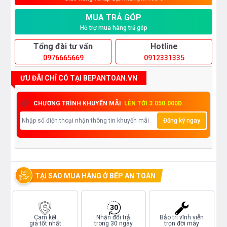
MUA TRẢ GÓP
Hỗ trợ mua hàng trả góp
Tổng đài tư vấn
Hotline
0976665669
0912331335
ƯU ĐÃI CHỈ CÓ TẠI BEPANTOAN.VN
CHƯƠNG TRÌNH KHUYẾN MÃI
LÊN TỚI 3.050.000Đ
Đăng ký ngay
TẠI SAO MUA HÀNG Ở BẾP AN TOÀN
Cam kết
Nhận đổi trả
Bảo trì vĩnh viễn
giá tốt nhất
trong 30 ngày
trọn đời máy