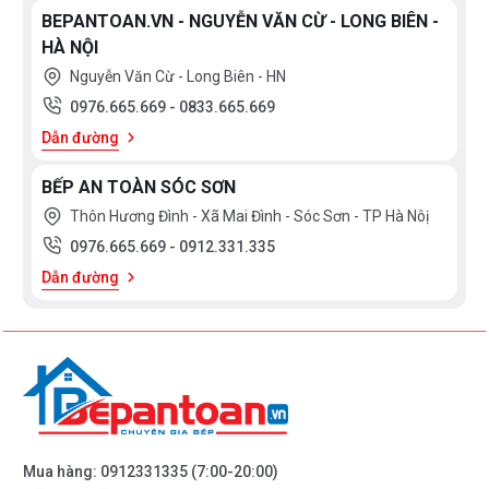
BEPANTOAN.VN - NGUYỄN VĂN CỪ - LONG BIÊN -
HÀ NỘI
Nguyễn Văn Cừ - Long Biên - HN
0976.665.669
-
0833.665.669
Bạn quan tâm tới những sản phẩm bộ nồi từ cũng
Dẫn đường
như các sản phẩm thiết bị nhà bếp và thiết bị phòng
BẾP AN TOÀN SÓC SƠN
tắm vui lòng liên hệ với chúng tôi
Thôn Hương Đình - Xã Mai Đình - Sóc Sơn - TP Hà Nôị
theo
hotline 0976665669 - 0912331335
để có giá tốt
0976.665.669
-
0912.331.335
nhất hoặc tới trực tiếp địa chỉ hệ thống của Bếp an
Dẫn đường
toàn để được tư vấn tốt nhất từ các nhân viên bán
hàng của chúng tôi!
Mua hàng:
0912331335
(7:00-20:00)