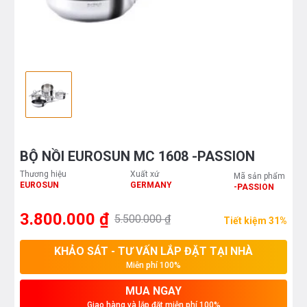
BỘ NỒI EUROSUN MC 1608 -PASSION
Thương hiệu
Xuất xứ
Mã sản phẩm
EUROSUN
GERMANY
-PASSION
3.800.000 ₫
5.500.000 ₫
Tiết kiệm 31%
KHẢO SÁT - TƯ VẤN LẮP ĐẶT TẠI NHÀ
Miễn phí 100%
MUA NGAY
Giao hàng và lắp đặt miễn phí 100%