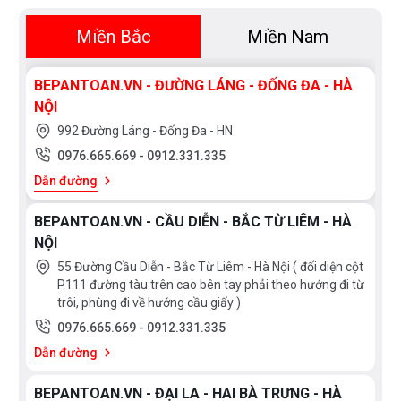
+ Đáy nồi sử dụng nhiều lớp và lớp nhôm dày 4.5mm
Miền Bắc
Miền Nam
được chế tạo bằng máy tạo áp lực ma sát khiến nồi có thể
truyền nhiệt đồng đều hơn
BEPANTOAN.VN - ĐƯỜNG LÁNG - ĐỐNG ĐA - HÀ
NỘI
+ Lớp dưới cùng inox 430 dày 0.6mm tiếp nhận cảm ứng
992 Đường Láng - Đống Đa - HN
từ cung cấp nhiệt cho toàn nồi
0976.665.669
-
0912.331.335
+ Lòng Chảo được sử dụng chất men chống dính 3 lớp
Dẫn đường
siêu bền
QuanTanium
của hãng
Whitford Eclipse
chịu
BEPANTOAN.VN - CẦU DIỄN - BẮC TỪ LIÊM - HÀ
được
34.000 lần
chà nhám được
sản xuất tại Mỹ
NỘI
55 Đường Cầu Diễn - Bắc Từ Liêm - Hà Nội ( đối diện cột
+ Vung kính cường lực dày 4mm, chịu nhiệt cao
P111 đường tàu trên cao bên tay phải theo hướng đi từ
trôi, phùng đi về hướng cầu giấy )
+ Tay cầm inox cao cấp đánh bóng tản nhiệt nhanh
0976.665.669
-
0912.331.335
Dẫn đường
+ Sản phẩm sử dụng trên mọi loại bếp: Bếp từ, bếp hồng
ngoại, bếp gas, máy rửa bát
BEPANTOAN.VN - ĐẠI LA - HAI BÀ TRƯNG - HÀ