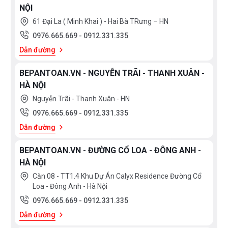
NỘI
+ Đặc biệt với bếp từ hiệu quả tiết kiệm trên 30% điện
61 Đại La ( Minh Khai ) - Hai Bà TRưng – HN
năng và nâng cao tuổi thọ của bếp
0976.665.669
-
0912.331.335
Dẫn đường
- Kích thước sản phẩm :
BEPANTOAN.VN - NGUYỄN TRÃI - THANH XUÂN -
+ Nồi lớn: Ø24cm / Chiều cao: 11.5cm / Thể tích: ±5.2L
HÀ NỘI
Nguyễn Trãi - Thanh Xuân - HN
+ Nồi Nhỡ: Ø20cm / Chiều cao: 9.5cm / Thể tích: ±3L
0976.665.669
-
0912.331.335
+ Nồi Nhỏ: Ø18cm / Chiều cao: 8.5cm / Thể tích: ±2.2L
Dẫn đường
BEPANTOAN.VN - ĐƯỜNG CỔ LOA - ĐÔNG ANH -
+ Quánh: Ø16cm / Chiều cao: 7.5cm / Thể tích: ±1.5L
HÀ NỘI
+ Xửng hấp: Ø24cm / Chiều cao: 9cm / Thể tích: ±4.1L
Căn 08 - TT1.4 Khu Dự Án Calyx Residence Đường Cổ
Loa - Đông Anh - Hà Nội
+ Chảo: Ø24cm / Chiều cao: 5cm / Thể tích: ±2.9L
0976.665.669
-
0912.331.335
Dẫn đường