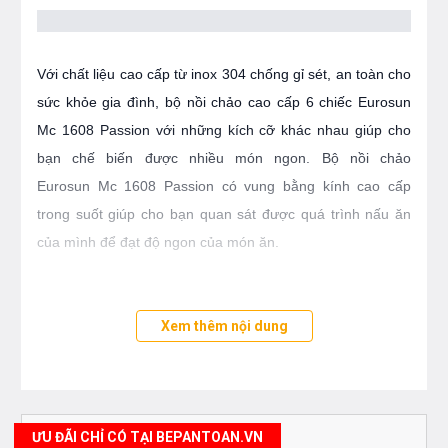
Với chất liệu cao cấp từ inox 304 chống gỉ sét, an toàn cho
sức khỏe gia đình, bộ nồi chảo cao cấp 6 chiếc Eurosun
Mc 1608 Passion với những kích cỡ khác nhau giúp cho
bạn chế biến được nhiều món ngon. Bộ nồi chảo
Eurosun Mc 1608 Passion có vung bằng kính cao cấp
trong suốt giúp cho bạn quan sát được quá trình nấu ăn
của mình để đạt độ ngon của món ăn.
Xem thêm nội dung
Eurosun Mc 1608 Passion thiết kế nồi và chảo 3 đáy dày
dặn, bạn có thể nấu trên mọi loại bếp vì bộ nồi cao cấp
này không kén bếp như những nồi inox khác. Bộ nồi 6
chiếc làm bằng inox 304 cao cấp, sáng bóng, không biến
ƯU ĐÃI CHỈ CÓ TẠI BEPANTOAN.VN