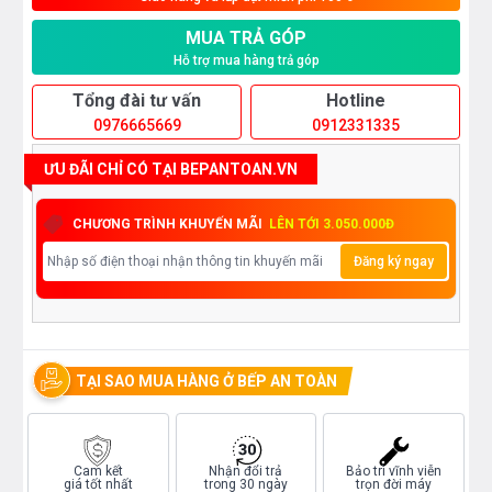
MUA TRẢ GÓP
Hỗ trợ mua hàng trả góp
Tổng đài tư vấn
Hotline
0976665669
0912331335
ƯU ĐÃI CHỈ CÓ TẠI BEPANTOAN.VN
CHƯƠNG TRÌNH KHUYẾN MÃI
LÊN TỚI 3.050.000Đ
Đăng ký ngay
TẠI SAO MUA HÀNG Ở BẾP AN TOÀN
Cam kết
Nhận đổi trả
Bảo trì vĩnh viễn
giá tốt nhất
trong 30 ngày
trọn đời máy