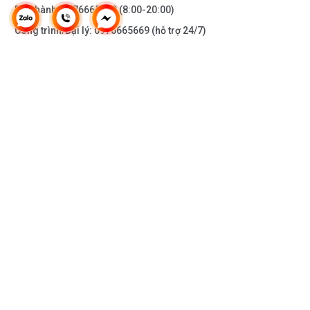
Bảo hành:
0976665669
(8:00-20:00)
Công trình/Đại lý:
0976665669
(hỗ trợ 24/7)
THÔNG TIN KHÁC
DOANH NGHIỆP
DANH MỤC SẢN PHẨM
HỖ TRỢ KHÁCH HÀNG
KẾT NỐI VỚI CHÚNG TÔI