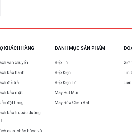
 kế Black Cube hiện đại với bề
n có thể chiên giòn như chảo
RỢ KHÁCH HÀNG
DANH MỤC SẢN PHẨM
DO
ít dầu mỡ, chống trầy xước vượt
o đồng bộ 5 lớp như nồi – sử
ách vận chuyển
Bếp Từ
Giới
ện...
sách bảo hành
Bếp Điện
Tin 
ách đổi trả
Bếp Điện Từ
Liên
sách bảo mật
Máy Hút Mùi
dẫn đặt hàng
Máy Rửa Chén Bát
 bếp từ, bếp hồng ngoại, bếp gas,
ách bảo trì, bảo dưỡng
ng nóng, gắn chắc chắn bằng đinh
ặt
ng được trong máy rửa bát.
ách giao, nhận hàng và