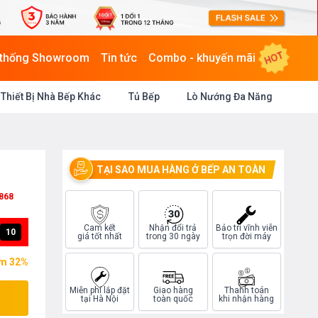
HOT
 thống Showroom
Tin tức
Combo - khuyến mãi
Thiết Bị Nhà Bếp Khác
Tủ Bếp
Lò Nướng Đa Năng
TẠI SAO MUA HÀNG Ở BẾP AN TOÀN
868
Cam kết
Nhận đổi trả
Bảo trì vĩnh viễn
09
giá tốt nhất
trong 30 ngày
trọn đời máy
ệm 32%
Miễn phí lắp đặt
Giao hàng
Thanh toán
tại Hà Nội
toàn quốc
khi nhận hàng