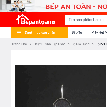
Danh mục sản phẩm
Bếp Từ
Máy Hút 
Trang Chủ
Thiết Bị Nhà Bếp Khác
Đồ Gia Dụng
Bộ nồi 