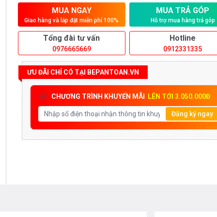
MUA NGAY
MUA TRẢ GÓP
Giao hàng và lắp đặt miễn phí 100%
Hỗ trợ mua hàng trả góp
Tổng đài tư vấn
Hotline
0976665669
0912331335
ƯU ĐÃI CHỈ CÓ TẠI BEPANTOAN.VN
CHƯƠNG TRÌNH KHUYẾN MÃI
LÊN TỚI 3.050.000Đ
Đăng ký ngay