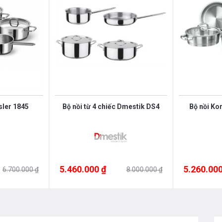
t vượt trội
biệt, tối ưu hóa khả năng dẫn
rực tiếp với thực phẩm, an toàn
sler 1845
Bộ nồi từ 4 chiếc Dmestik DS4
Bộ nồi Ko
nhiệt nhanh, lan tỏa đều.
iúp giữ nhiệt lâu, tiết kiệm
5.460.000 ₫
5.260.000
6.700.000 ₫
8.000.000 ₫
 cường khả năng truyền nhiệt.
 giúp sử dụng tốt trên mọi loại