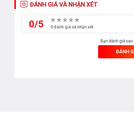
bếp, đặc biệt là bếp từ. ✔️ Không bị c
ĐÁNH GIÁ VÀ NHẬN XÉT
khi đun nóng. ✔️ Nấu nhanh, tiết kiệm
0/5
0 đánh giá và nhận xét
Bạn đánh giá sao
ĐÁNH G