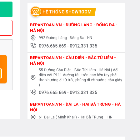
HỆ THỐNG SHOWROOM
BEPANTOAN.VN - ĐƯỜNG LÁNG - ĐỐNG ĐA -
HÀ NỘI
992 Đường Láng - Đống Đa - HN
0976.665.669
-
0912.331.335
BEPANTOAN.VN - CẦU DIỄN - BẮC TỪ LIÊM -
HÀ NỘI
55 Đường Cầu Diễn - Bắc Từ Liêm - Hà Nội ( đối
diện cột P111 đường tàu trên cao bên tay phải
theo hướng đi từ trôi, phùng đi về hướng cầu giấy
)
0976.665.669
-
0912.331.335
BEPANTOAN.VN - ĐẠI LA - HAI BÀ TRƯNG - HÀ
NỘI
61 Đại La ( Minh Khai ) - Hai Bà TRưng – HN
0976.665.669
-
0912.331.335
BEPANTOAN.VN - NGUYỄN TRÃI - THANH