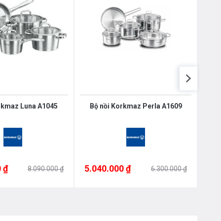
rkmaz Luna A1045
Bộ nồi Korkmaz Perla A1609
 ₫
5.040.000 ₫
5.0
8.090.000 ₫
6.300.000 ₫