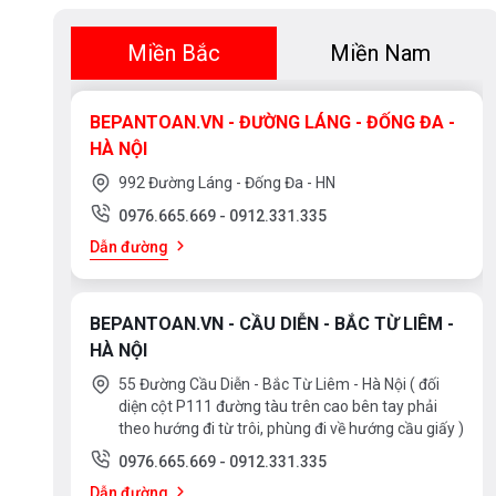
Miền Bắc
Miền Nam
BEPANTOAN.VN - ĐƯỜNG LÁNG - ĐỐNG ĐA -
HÀ NỘI
3. Thành nồi 3 lớp – Bền chắc, giữ nhi
992 Đường Láng - Đống Đa - HN
Thành nồi được cấu tạo 3 lớp ép liền:
0976.665.669
-
0912.331.335
năng giữ nhiệt bên trong nồi. Giúp t
Dẫn đường
giữ ấm lâu hơn, rất phù hợp với các 
BEPANTOAN.VN - CẦU DIỄN - BẮC TỪ LIÊM -
4. Nắp kính cường lực sang trọng và t
HÀ NỘI
Cả 3 nồi đều được trang bị nắp kính ch
55 Đường Cầu Diễn - Bắc Từ Liêm - Hà Nội ( đối
diện cột P111 đường tàu trên cao bên tay phải
trào. Kính trong suốt giúp dễ dàng q
theo hướng đi từ trôi, phùng đi về hướng cầu giấy )
inox chắc chắn, chống nứt vỡ và tăng
0976.665.669
-
0912.331.335
Dẫn đường