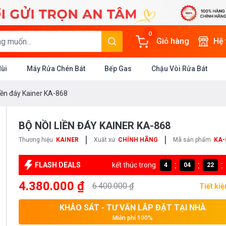
0
Giỏ hàng
Hệ
Mùi
Máy Rửa Chén Bát
Bếp Gas
Chậu Vòi Rửa Bát
liền đáy Kainer KA-868
BỘ NỒI LIỀN ĐÁY KAINER KA-868
|
|
Thương hiệu
KAINER
Xuất xứ
CHÍNH HÃNG
Mã sản phẩm
KA-
:
:
:
FLASH DEALS
kết thúc trong
4
04
22
4.380.000 ₫
6.400.000 ₫
Tiết ki
KHẢO SÁT - TƯ VẤN LẮP ĐẶT TẠI NHÀ
Miễn phí 100%