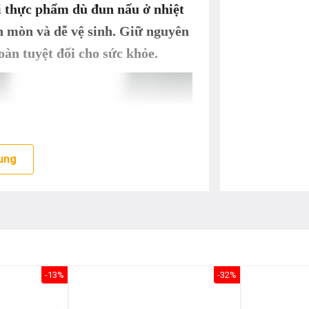
i thực phẩm dù đun nấu ở nhiệt
ăn mòn và dễ vệ sinh. Giữ nguyên
oàn tuyệt đối cho sức khỏe.
ung
-13%
-32%