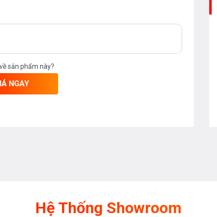
háy cục bộ, không bị biến dạng
 gas/điện và thời gian.
 về sản phẩm này?
IÁ NGAY
Hệ Thống Showroom