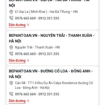
NỘI
61 Đại La ( Minh Khai ) - Hai Bà TRưng – HN
0976.665.669
-
0912.331.335
Dẫn đường
BEPANTOAN.VN - NGUYỄN TRÃI - THANH XUÂN -
HÀ NỘI
Nguyễn Trãi - Thanh Xuân - HN
0976.665.669
-
0912.331.335
Dẫn đường
BEPANTOAN.VN - ĐƯỜNG CỔ LOA - ĐÔNG ANH -
HÀ NỘI
Căn 08 - TT1.4 Khu Dự Án Calyx Residence Đường Cổ
Loa - Đông Anh - Hà Nội
0976.665.669
-
0912.331.335
Dẫn đường