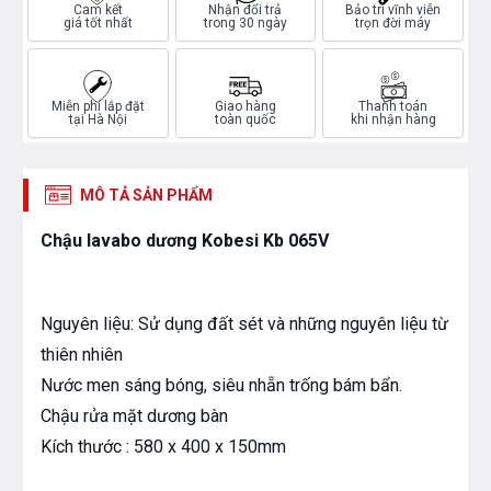
Cam kết
Nhận đổi trả
Bảo trì vĩnh viễn
giá tốt nhất
trong 30 ngày
trọn đời máy
Miễn phí lắp đặt
Giao hàng
Thanh toán
tại Hà Nội
toàn quốc
khi nhận hàng
MÔ TẢ SẢN PHẨM
Chậu lavabo dương Kobesi Kb 065V
Nguyên liệu: Sử dụng đất sét và những nguyên liệu từ
thiên nhiên
Nước men sáng bóng, siêu nhẵn trống bám bẩn.
Chậu rửa mặt dương bàn
Kích thước : 580 x 400 x 150mm