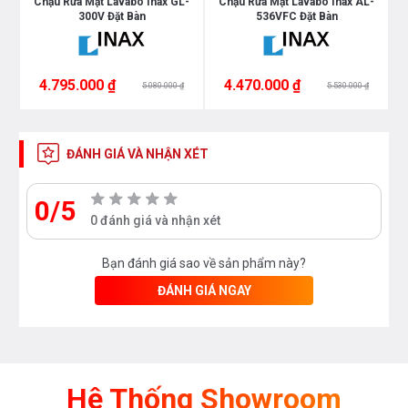
ra
Chậu Rửa Mặt Lavabo Inax GL-
Chậu Rửa Mặt Lavabo Inax AL-
C
300V Đặt Bàn
536VFC Đặt Bàn
4.795.000 ₫
4.470.000 ₫
5.080.000 ₫
5.530.000 ₫
ĐÁNH GIÁ VÀ NHẬN XÉT
0/5
0 đánh giá và nhận xét
Bạn đánh giá sao về sản phẩm này?
ĐÁNH GIÁ NGAY
Hệ Thống Showroom