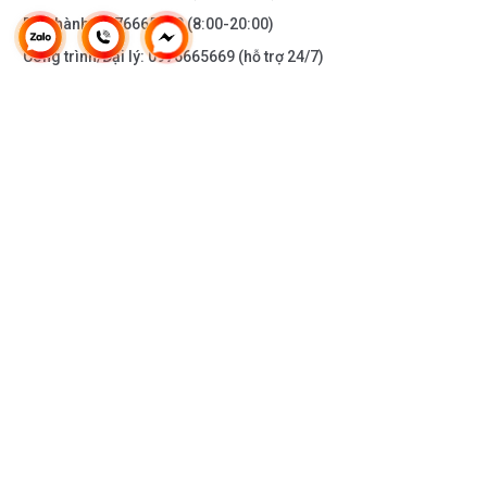
Bảo hành:
0976665669
(8:00-20:00)
Công trình/Đại lý:
0976665669
(hỗ trợ 24/7)
THÔNG TIN KHÁC
DOANH NGHIỆP
DANH MỤC SẢN PHẨM
HỖ TRỢ KHÁCH HÀNG
KẾT NỐI VỚI CHÚNG TÔI