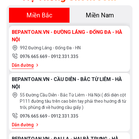
Miền Bắc
Miền Nam
BEPANTOAN.VN - ĐƯỜNG LÁNG - ĐỐNG ĐA - HÀ
NỘI
992 Đường Láng - Đống Đa - HN
0976.665.669
-
0912.331.335
Dẫn đường
BEPANTOAN.VN - CẦU DIỄN - BẮC TỪ LIÊM - HÀ
NỘI
55 Đường Cầu Diễn - Bắc Từ Liêm - Hà Nội ( đối diện cột
P111 đường tàu trên cao bên tay phải theo hướng đi từ
trôi, phùng đi về hướng cầu giấy )
0976.665.669
-
0912.331.335
Dẫn đường
BEPANTOAN.VN - ĐẠI LA - HAI BÀ TRƯNG - HÀ