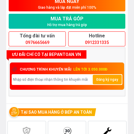
MUA NGAY
Giao hàng và lắp đặt miễn phí 100%
MUA TRẢ GÓP
Hỗ trợ mua hàng trả góp
Tổng đài tư vấn
Hotline
0976665669
0912331335
ƯU ĐÃI CHỈ CÓ TẠI BEPANTOAN.VN
CHƯƠNG TRÌNH KHUYẾN MÃI
LÊN TỚI 3.050.000Đ
Đăng ký ngay
TẠI SAO MUA HÀNG Ở BẾP AN TOÀN