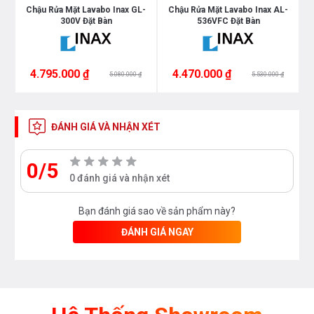
ra
Chậu Rửa Mặt Lavabo Inax GL-
Chậu Rửa Mặt Lavabo Inax AL-
C
300V Đặt Bàn
536VFC Đặt Bàn
4.795.000 ₫
4.470.000 ₫
5.080.000 ₫
5.530.000 ₫
ĐÁNH GIÁ VÀ NHẬN XÉT
0/5
0 đánh giá và nhận xét
Bạn đánh giá sao về sản phẩm này?
ĐÁNH GIÁ NGAY