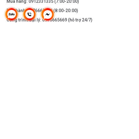
Mua hàng:
0912331335
(7:00-20:00)
Bảo hành:
0976665669
(8:00-20:00)
Công trình/Đại lý:
0976665669
(hỗ trợ 24/7)
THÔNG TIN KHÁC
DOANH NGHIỆP
DANH MỤC SẢN PHẨM
HỖ TRỢ KHÁCH HÀNG
KẾT NỐI VỚI CHÚNG TÔI