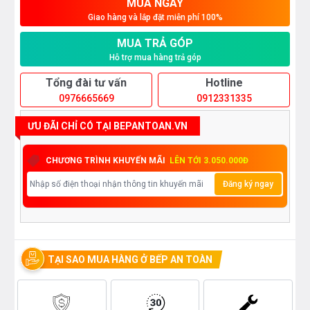
MUA NGAY
Giao hàng và lắp đặt miễn phí 100%
MUA TRẢ GÓP
Hỗ trợ mua hàng trả góp
Tổng đài tư vấn
Hotline
0976665669
0912331335
ƯU ĐÃI CHỈ CÓ TẠI BEPANTOAN.VN
CHƯƠNG TRÌNH KHUYẾN MÃI
LÊN TỚI 3.050.000Đ
Đăng ký ngay
TẠI SAO MUA HÀNG Ở BẾP AN TOÀN