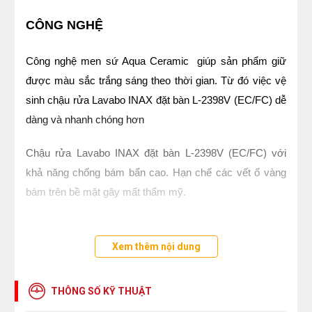
CÔNG NGHỆ
Công nghệ men sứ Aqua Ceramic giúp sản phẩm giữ
được màu sắc trắng sáng theo thời gian. Từ đó việc vệ
sinh chậu rửa Lavabo INAX đặt bàn L-2398V (EC/FC) dễ
dàng và nhanh chóng hơn
Chậu rửa Lavabo INAX đặt bàn L-2398V (EC/FC) với
khả năng chống bám bẩn cao. Hạn chế các vết ố vàng
bám trên bề mặt gây mất thẩm mỹ.
Xem thêm nội dung
THÔNG SỐ KỸ THUẬT
Chậu rửa lavabo đặt bàn
THÔNG SỐ KỸ THUẬT