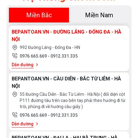
Miền Bắc
Miền Nam
BEPANTOAN.VN - ĐƯỜNG LÁNG - ĐỐNG ĐA - HÀ
NỘI
992 Đường Láng - Đống Đa - HN
0976.665.669
-
0912.331.335
Dẫn đường
BEPANTOAN.VN - CẦU DIỄN - BẮC TỪ LIÊM - HÀ
NỘI
55 Đường Cầu Diễn - Bắc Từ Liêm - Hà Nội ( đối diện cột
P111 đường tàu trên cao bên tay phải theo hướng đi từ
trôi, phùng đi về hướng cầu giấy )
0976.665.669
-
0912.331.335
Dẫn đường
BEPANTOAN.VN - ĐẠI LA - HAI BÀ TRƯNG - HÀ