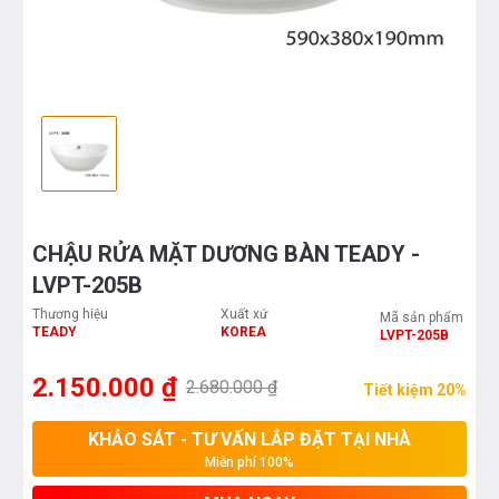
CHẬU RỬA MẶT DƯƠNG BÀN TEADY -
LVPT-205B
Thương hiệu
Xuất xứ
Mã sản phẩm
TEADY
KOREA
LVPT-205B
2.150.000 ₫
2.680.000 ₫
Tiết kiệm 20%
KHẢO SÁT - TƯ VẤN LẮP ĐẶT TẠI NHÀ
Miễn phí 100%