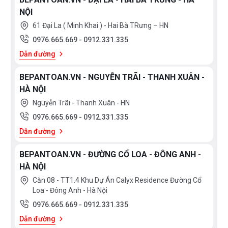
NỘI
61 Đại La ( Minh Khai ) - Hai Bà TRưng – HN
0976.665.669
-
0912.331.335
Dẫn đường
BEPANTOAN.VN - NGUYỄN TRÃI - THANH XUÂN -
HÀ NỘI
Nguyễn Trãi - Thanh Xuân - HN
0976.665.669
-
0912.331.335
Dẫn đường
BEPANTOAN.VN - ĐƯỜNG CỔ LOA - ĐÔNG ANH -
HÀ NỘI
Căn 08 - TT1.4 Khu Dự Án Calyx Residence Đường Cổ
Loa - Đông Anh - Hà Nội
0976.665.669
-
0912.331.335
Dẫn đường