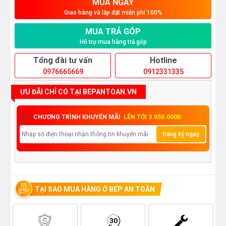
MUA NGAY
Giao hàng và lắp đặt miễn phí 100%
MUA TRẢ GÓP
Hỗ trợ mua hàng trả góp
Tổng đài tư vấn
Hotline
0976665669
0912331335
ƯU ĐÃI CHỈ CÓ TẠI BEPANTOAN.VN
CHƯƠNG TRÌNH KHUYẾN MÃI
LÊN TỚI 3.050.000Đ
Đăng ký ngay
TẠI SAO MUA HÀNG Ở BẾP AN TOÀN