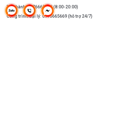
Bảo hành:
0976665669
(8:00-20:00)
Công trình/Đại lý:
0976665669
(hỗ trợ 24/7)
THÔNG TIN KHÁC
DOANH NGHIỆP
DANH MỤC SẢN PHẨM
HỖ TRỢ KHÁCH HÀNG
KẾT NỐI VỚI CHÚNG TÔI