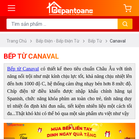
ng
DANH
MỤC
Trang Chủ
Bếp Điện - Bếp Điện Từ
Bếp Từ
Canaval
Bếp
Từ
BẾP TỪ CANAVAL
Bếp
Bếp từ Canaval
có thiết kế theo tiêu chuẩn Châu Âu với tính
Điện
năng nổi trội như mặt kính chịu lực tốt, khả năng chịu nhiệt lên
Bếp
đến hơn 1000 độ C, hệ thống cảm ứng nhạy bén hơn 8 mức độ.
Điện
Chíp điện tử điều khiển được nhập khẩu chính hãng tại
Từ
Spanish, chức năng khóa phím an toàn cho trẻ, tính năng duy
trì nhiệt ổn định khi đun nấu, tiết kiệm nhiên liệu một cách tối
Bếp
đa...Thật khó khi có thể bỏ qua một sản phẩm ưu việt như vậy
Hầm
Đôi