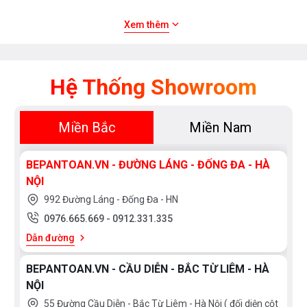
Xem thêm
Trong các gia đình, căn bếp hiện đại, bếp từ trong nhiều năm
đã trở thành lựa chọn thay thế cho các sản phẩm bếp gas
cũ. An toàn, tiết kiệm thời gian nấu nướng, bếp từ được tìm
Hệ Thống Showroom
kiếm rộng rãi. Và thời gian gần đây, sản phẩm đứng đầu lựa
chọn là bếp từ nhập khẩu có Inverter tiết kiệm điện. Cùng
tìm hiểu kỹ hơn về dòng sản phẩm này và có những lựa chọn
Miền Bắc
Miền Nam
tốt nhất.
BEPANTOAN.VN - ĐƯỜNG LÁNG - ĐỐNG ĐA - HÀ
NỘI
992 Đường Láng - Đống Đa - HN
0976.665.669
-
0912.331.335
Dẫn đường
BEPANTOAN.VN - CẦU DIỄN - BẮC TỪ LIÊM - HÀ
NỘI
55 Đường Cầu Diễn - Bắc Từ Liêm - Hà Nội ( đối diện cột