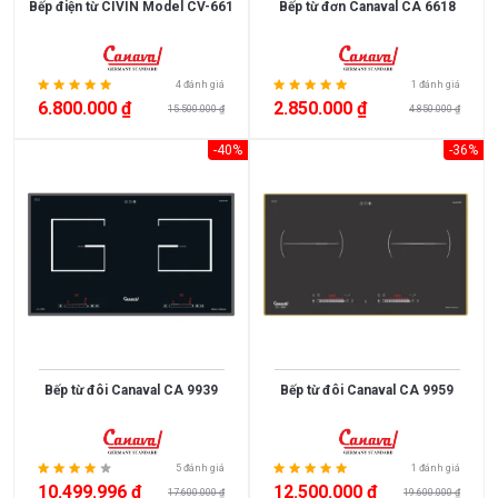
Bếp điện từ CIVIN Model CV-661
Bếp từ đơn Canaval CA 6618
<
3.000.000
4 đánh giá
1 đánh giá
6.800.000 ₫
2.850.000 ₫
3.000.000
15.500.000 ₫
4.850.000 ₫
>
-40%
-36%
5.000.000
5.000.000
>
10.000.000
10.000.000
>
15.000.000
Bếp từ đôi Canaval CA 9939
Bếp từ đôi Canaval CA 9959
>
15.000.000
5 đánh giá
1 đánh giá
10.499.996 ₫
12.500.000 ₫
17.600.000 ₫
19.600.000 ₫