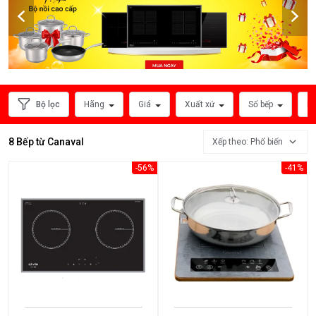
HÃNG
SẢN
XUẤT
Bộ lọc
Hãng
Giá
Xuất xứ
Số bếp
Ph
8 Bếp từ Canaval
Xếp theo: Phổ biến
-56%
-41%
Xem
thêm
MỨC
GIÁ