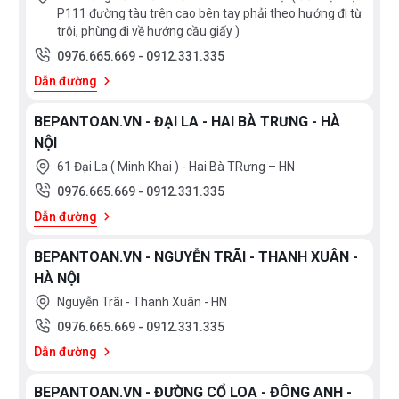
P111 đường tàu trên cao bên tay phải theo hướng đi từ
trôi, phùng đi về hướng cầu giấy )
0976.665.669
-
0912.331.335
Dẫn đường
BEPANTOAN.VN - ĐẠI LA - HAI BÀ TRƯNG - HÀ
NỘI
Hiểu hơn về công nghệ Inverter
61 Đại La ( Minh Khai ) - Hai Bà TRưng – HN
0976.665.669
-
0912.331.335
Không chỉ trên dòng bếp từ, Inverter là công nghệ phổ biến
Dẫn đường
được ứng dụng trong thiết kế các dòng thiết bị làm lạnh,
BEPANTOAN.VN - NGUYỄN TRÃI - THANH XUÂN -
những thiết bị sử dụng động cơ điện. Các sản phẩm trang bị
HÀ NỘI
công nghệ mang đến khả năng tiết kiệm điện hiệu quả hơn
Nguyễn Trãi - Thanh Xuân - HN
so với những thiết bị thông thường.
0976.665.669
-
0912.331.335
Dẫn đường
BEPANTOAN.VN - ĐƯỜNG CỔ LOA - ĐÔNG ANH -