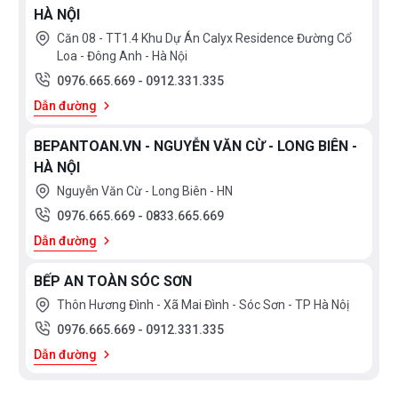
HÀ NỘI
Căn 08 - TT1.4 Khu Dự Án Calyx Residence Đường Cổ
Loa - Đông Anh - Hà Nội
0976.665.669
-
0912.331.335
Dẫn đường
BEPANTOAN.VN - NGUYỄN VĂN CỪ - LONG BIÊN -
HÀ NỘI
Nguyễn Văn Cừ - Long Biên - HN
0976.665.669
-
0833.665.669
Dẫn đường
BẾP AN TOÀN SÓC SƠN
Thôn Hương Đình - Xã Mai Đình - Sóc Sơn - TP Hà Nôị
0976.665.669
-
0912.331.335
Dẫn đường
Thực tế, Inverter là công nghệ biến tần mang đến khả năng
biến đổi tần số(Hz) cường độ dòng (Am), hiệu điện thế(V)