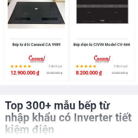
1
2
Malaysia
France
Xem
bếp
bếp
thêm
Poland
Thailand
3
bếp
Korea
Japan
PHÂN
EU
Spain
LOẠI
Việt
China
Bếp
Bếp
Bếp từ đôi Canaval CA 9989
Bếp điện từ CIVIN Model CV-666
Nam
từ
điện
Chính
Mỹ
Bếp
Hãng
điện
3 đánh giá
3 đánh giá
từ
12.900.000 ₫
8.200.000 ₫
20.500.000 ₫
20.300.000 ₫
BẢO
HÀNH
Top 300+ mẫu bếp từ
1
2
năm
năm
nhập khẩu có Inverter tiết
3
4
năm
năm
kiệm điện
5
10
năm
năm