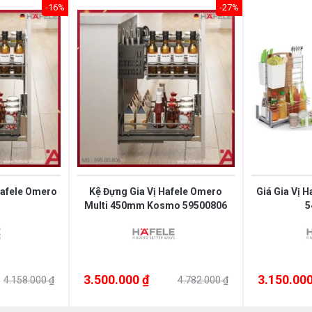
-16%
-27%
Hafele Omero
Kệ Đựng Gia Vị Hafele Omero
Giá Gia Vị 
Multi 450mm Kosmo 59500806
5
3.500.000 ₫
3.150.000
4.158.000 ₫
4.782.000 ₫