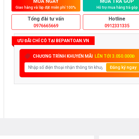
MUA NGAY
MUA TRẢ GÓP
Giao hàng và lắp đặt miễn phí 100%
Hỗ trợ mua hàng trả góp
Tổng đài tư vấn
Hotline
0976665669
0912331335
ƯU ĐÃI CHỈ CÓ TẠI BEPANTOAN.VN
CHƯƠNG TRÌNH KHUYẾN MÃI
LÊN TỚI 3.050.000Đ
Đăng ký ngay