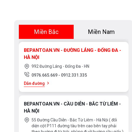
Miền Bắc
Miền Nam
BEPANTOAN.VN - ĐƯỜNG LÁNG - ĐỐNG ĐA -
HÀ NỘI
992 Đường Láng - Đống Đa - HN
0976.665.669
-
0912.331.335
Dẫn đường
BEPANTOAN.VN - CẦU DIỄN - BẮC TỪ LIÊM -
HÀ NỘI
55 Đường Cầu Diễn - Bắc Từ Liêm - Hà Nội ( đối
diện cột P111 đường tàu trên cao bên tay phải
theo hướng đi từ trôi, phùng đi về hướng cầu giấy )