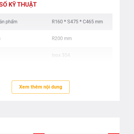
XUÂN - HÀ NỘI
SỐ KỸ THUẬT
Nguyễn Trãi - Thanh Xuân - HN
0976.665.669
-
0912.331.335
sản phẩm
R160 * S475 * C465 mm
BEPANTOAN.VN - ĐƯỜNG CỔ LOA - ĐÔNG ANH
- HÀ NỘI
ủ
R200 mm
Căn 08 - TT1.4 Khu Dự Án Calyx Residence
Đường Cổ Loa - Đông Anh - Hà Nội
0976.665.669
-
0912.331.335
Inox 304
BEPANTOAN.VN - NGUYỄN VĂN CỪ - LONG
BIÊN - HÀ NỘI
Nguyễn Văn Cừ - Long Biên - HN
0976.665.669
-
0833.665.669
Xem thêm nội dung
BEPANTOAN.VN - QUẬN TÂN BÌNH - TP HCM
Hoàng Văn Thụ - Phường 4 - Quân Tân Bình - TP
HCM
0912331335
-
0976665669
BẾP AN TOÀN SÓC SƠN
Thôn Hương Đình - Xã Mai Đình - Sóc Sơn - TP Hà