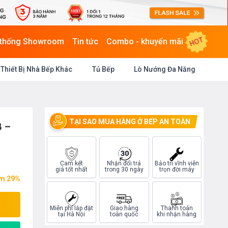
HOT
 thống Showroom
Tin tức
Combo - khuyến mãi
Thiết Bị Nhà Bếp Khác
Tủ Bếp
Lò Nướng Đa Năng
TẠI SAO MUA HÀNG Ở BẾP AN TOÀN
 –
Cam kết
Nhận đổi trả
Bảo trì vĩnh viễn
giá tốt nhất
trong 30 ngày
trọn đời máy
ệm 29%
Miễn phí lắp đặt
Giao hàng
Thanh toán
tại Hà Nội
toàn quốc
khi nhận hàng