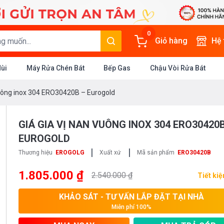
0
Giỏ hàng
Hệ
Mùi
Máy Rửa Chén Bát
Bếp Gas
Chậu Vòi Rửa Bát
vuông inox 304 ERO30420B – Eurogold
GIÁ GIA VỊ NAN VUÔNG INOX 304 ERO30420B
EUROGOLD
|
|
Thương hiệu
EROGOLG
Xuất xứ
Mã sản phẩm
ERO30420B
1.805.000 ₫
2.540.000 ₫
Tiết ki
KHẢO SÁT - TƯ VẤN LẮP ĐẶT TẠI NHÀ
Miễn phí 100%