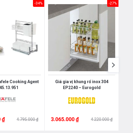
Nôị
-34%
-27%
0976.665.669
-
0912.331.335
Hafele Cooking Agent
Giá gia vị khung rổ inox 304
Kệ 
45.13.951
EP2240 – Eurogold
 ₫
3.065.000 ₫
3.0
4.795.000 ₫
4.220.000 ₫