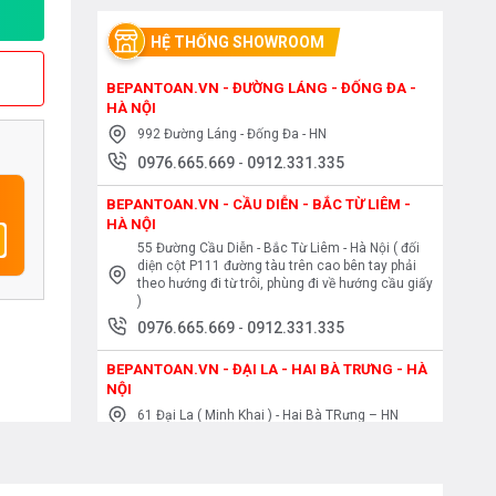
HỆ THỐNG SHOWROOM
BEPANTOAN.VN - ĐƯỜNG LÁNG - ĐỐNG ĐA -
HÀ NỘI
992 Đường Láng - Đống Đa - HN
0976.665.669
-
0912.331.335
BEPANTOAN.VN - CẦU DIỄN - BẮC TỪ LIÊM -
HÀ NỘI
55 Đường Cầu Diễn - Bắc Từ Liêm - Hà Nội ( đối
diện cột P111 đường tàu trên cao bên tay phải
theo hướng đi từ trôi, phùng đi về hướng cầu giấy
)
0976.665.669
-
0912.331.335
BEPANTOAN.VN - ĐẠI LA - HAI BÀ TRƯNG - HÀ
NỘI
61 Đại La ( Minh Khai ) - Hai Bà TRưng – HN
0976.665.669
-
0912.331.335
BEPANTOAN.VN - NGUYỄN TRÃI - THANH