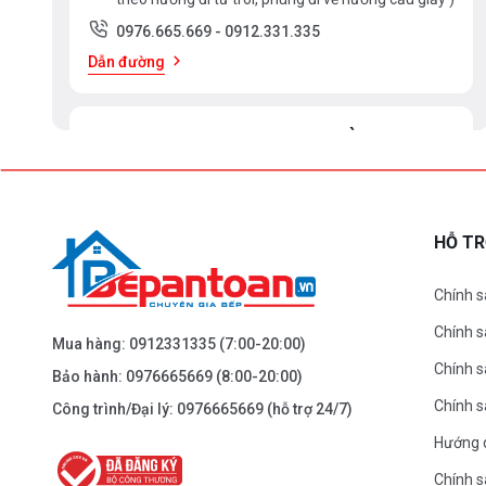
0976.665.669
-
0912.331.335
Dẫn đường
BEPANTOAN.VN - ĐẠI LA - HAI BÀ TRƯNG -
HÀ NỘI
61 Đại La ( Minh Khai ) - Hai Bà TRưng – HN
0976.665.669
-
0912.331.335
HỖ T
Dẫn đường
Chính s
Chính 
BEPANTOAN.VN - NGUYỄN TRÃI - THANH
Mua hàng:
0912331335
(7:00-20:00)
XUÂN - HÀ NỘI
Chính s
Bảo hành:
0976665669
(8:00-20:00)
Nguyễn Trãi - Thanh Xuân - HN
Chính 
Công trình/Đại lý:
0976665669
(hỗ trợ 24/7)
0976.665.669
-
0912.331.335
Hướng 
Dẫn đường
Chính s