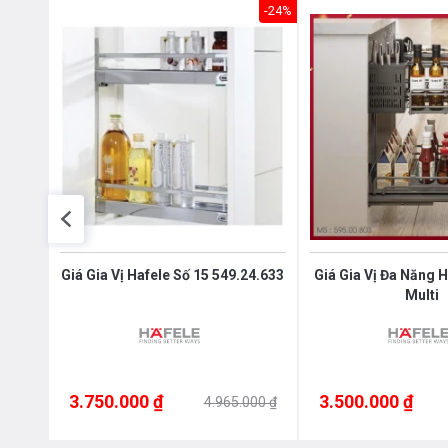
-36%
-24%
le
Giá Gia Vị Hafele Số 15 549.24.633
Giá Gia Vị Đa Năng 
Multi
3.750.000 ₫
3.500.000 ₫
000 ₫
4.965.000 ₫