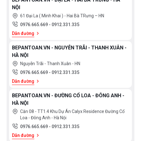
NỘI
61 Đại La ( Minh Khai ) - Hai Bà TRưng – HN
0976.665.669
-
0912.331.335
Dẫn đường
BEPANTOAN.VN - NGUYỄN TRÃI - THANH XUÂN -
HÀ NỘI
Nguyễn Trãi - Thanh Xuân - HN
0976.665.669
-
0912.331.335
Dẫn đường
BEPANTOAN.VN - ĐƯỜNG CỔ LOA - ĐÔNG ANH -
HÀ NỘI
Căn 08 - TT1.4 Khu Dự Án Calyx Residence Đường Cổ
Loa - Đông Anh - Hà Nội
0976.665.669
-
0912.331.335
Dẫn đường