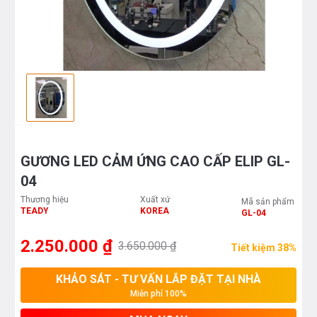
GƯƠNG LED CẢM ỨNG CAO CẤP ELIP GL-
04
Thương hiệu
Xuất xứ
Mã sản phẩm
TEADY
KOREA
GL-04
2.250.000 ₫
3.650.000 ₫
Tiết kiệm 38%
KHẢO SÁT - TƯ VẤN LẮP ĐẶT TẠI NHÀ
Miễn phí 100%