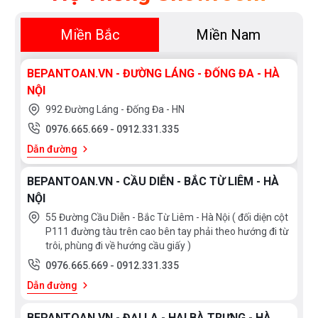
Miền Bắc
Miền Nam
BEPANTOAN.VN - ĐƯỜNG LÁNG - ĐỐNG ĐA - HÀ
NỘI
992 Đường Láng - Đống Đa - HN
0976.665.669
-
0912.331.335
Dẫn đường
BEPANTOAN.VN - CẦU DIỄN - BẮC TỪ LIÊM - HÀ
NỘI
55 Đường Cầu Diễn - Bắc Từ Liêm - Hà Nội ( đối diện cột
P111 đường tàu trên cao bên tay phải theo hướng đi từ
trôi, phùng đi về hướng cầu giấy )
0976.665.669
-
0912.331.335
Dẫn đường
BEPANTOAN.VN - ĐẠI LA - HAI BÀ TRƯNG - HÀ