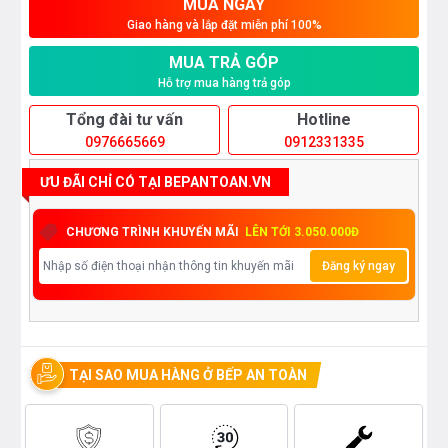
MUA NGAY
Giao hàng và lắp đặt miễn phí 100%
MUA TRẢ GÓP
Hỗ trợ mua hàng trả góp
Tổng đài tư vấn
Hotline
0976665669
0912331335
ƯU ĐÃI CHỈ CÓ TẠI BEPANTOAN.VN
CHƯƠNG TRÌNH KHUYẾN MÃI
LÊN TỚI 3.050.000Đ
Đăng ký ngay
TẠI SAO MUA HÀNG Ở BẾP AN TOÀN