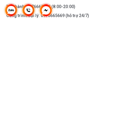
Bảo hành:
0976665669
(8:00-20:00)
Công trình/Đại lý:
0976665669
(hỗ trợ 24/7)
THÔNG TIN KHÁC
DOANH NGHIỆP
DANH MỤC SẢN PHẨM
HỖ TRỢ KHÁCH HÀNG
KẾT NỐI VỚI CHÚNG TÔI