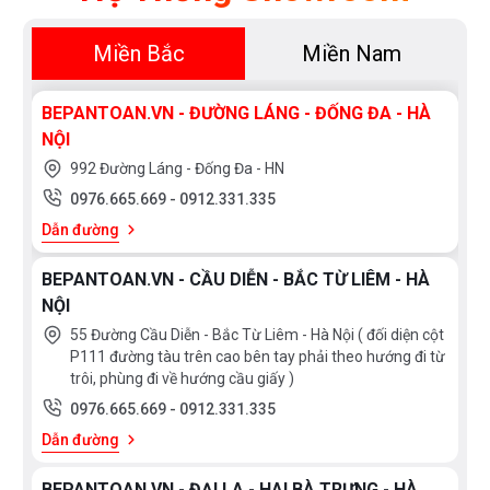
Miền Bắc
Miền Nam
BEPANTOAN.VN - ĐƯỜNG LÁNG - ĐỐNG ĐA - HÀ
NỘI
992 Đường Láng - Đống Đa - HN
0976.665.669
-
0912.331.335
Dẫn đường
BEPANTOAN.VN - CẦU DIỄN - BẮC TỪ LIÊM - HÀ
NỘI
55 Đường Cầu Diễn - Bắc Từ Liêm - Hà Nội ( đối diện cột
P111 đường tàu trên cao bên tay phải theo hướng đi từ
trôi, phùng đi về hướng cầu giấy )
0976.665.669
-
0912.331.335
Dẫn đường
BEPANTOAN.VN - ĐẠI LA - HAI BÀ TRƯNG - HÀ