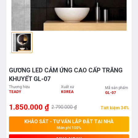
GƯƠNG LED CẢM ỨNG CAO CẤP TRĂNG
KHUYẾT GL-07
Thương hiệu
Xuất xứ
Mã sản phẩm
TEADY
KOREA
GL-07
1.850.000 ₫
2.790.000 ₫
Tiết kiệm 34%
KHẢO SÁT - TƯ VẤN LẮP ĐẶT TẠI NHÀ
Miễn phí 100%