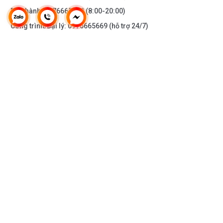
Bảo hành:
0976665669
(8:00-20:00)
Công trình/Đại lý:
0976665669
(hỗ trợ 24/7)
THÔNG TIN KHÁC
DOANH NGHIỆP
DANH MỤC SẢN PHẨM
HỖ TRỢ KHÁCH HÀNG
KẾT NỐI VỚI CHÚNG TÔI