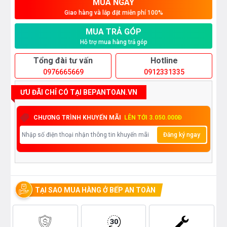
MUA NGAY
Giao hàng và lắp đặt miễn phí 100%
MUA TRẢ GÓP
Hỗ trợ mua hàng trả góp
Tổng đài tư vấn
Hotline
0976665669
0912331335
ƯU ĐÃI CHỈ CÓ TẠI BEPANTOAN.VN
CHƯƠNG TRÌNH KHUYẾN MÃI
LÊN TỚI 3.050.000Đ
Đăng ký ngay
TẠI SAO MUA HÀNG Ở BẾP AN TOÀN