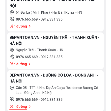
NỘI
61 Đại La ( Minh Khai ) - Hai Bà TRưng – HN
0976.665.669
-
0912.331.335
Dẫn đường
BEPANTOAN.VN - NGUYỄN TRÃI - THANH XUÂN -
HÀ NỘI
Nguyễn Trãi - Thanh Xuân - HN
0976.665.669
-
0912.331.335
Dẫn đường
BEPANTOAN.VN - ĐƯỜNG CỔ LOA - ĐÔNG ANH -
HÀ NỘI
Căn 08 - TT1.4 Khu Dự Án Calyx Residence Đường Cổ
Loa - Đông Anh - Hà Nội
0976.665.669
-
0912.331.335
Dẫn đường