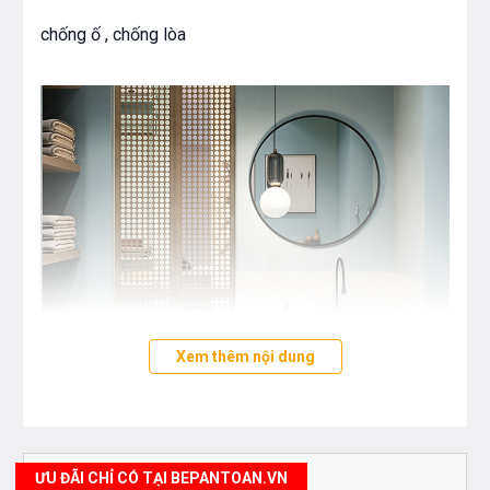
chống ố , chống lòa
Xem thêm nội dung
Bạn quan tâm tới những sản phẩm thiết bị phòng
tắm và thiết bị nhà bếp vui lòng liên hệ với chúng
tôi theo
hotline 0976665669 - 0912331335
hoặc
ƯU ĐÃI CHỈ CÓ TẠI BEPANTOAN.VN