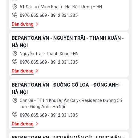
61 Đại La ( Minh Khai ) - Hai Bà TRưng – HN
0976.665.669
-
0912.331.335
Dẫn đường
BEPANTOAN.VN - NGUYỄN TRÃI - THANH XUÂN -
HÀ NỘI
Nguyễn Trãi - Thanh Xuân - HN
0976.665.669
-
0912.331.335
Dẫn đường
BEPANTOAN.VN - ĐƯỜNG CỔ LOA - ĐÔNG ANH -
HÀ NỘI
Căn 08 - TT1.4 Khu Dự Án Calyx Residence Đường Cổ
Loa - Đông Anh - Hà Nội
0976.665.669
-
0912.331.335
Dẫn đường
BEPANTOAN.VN - NGUYỄN VĂN CỪ - LONG BIÊN -