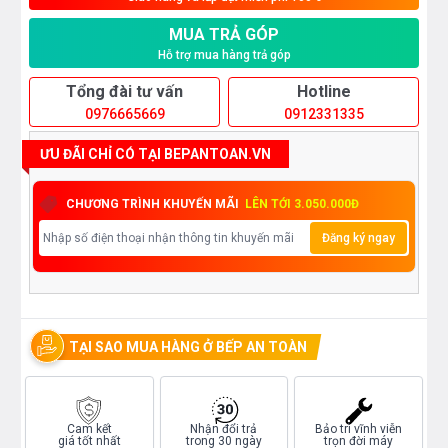
MUA TRẢ GÓP
Hỗ trợ mua hàng trả góp
Tổng đài tư vấn
Hotline
0976665669
0912331335
ƯU ĐÃI CHỈ CÓ TẠI BEPANTOAN.VN
CHƯƠNG TRÌNH KHUYẾN MÃI
LÊN TỚI 3.050.000Đ
Đăng ký ngay
TẠI SAO MUA HÀNG Ở BẾP AN TOÀN
Cam kết
Nhận đổi trả
Bảo trì vĩnh viễn
giá tốt nhất
trong 30 ngày
trọn đời máy