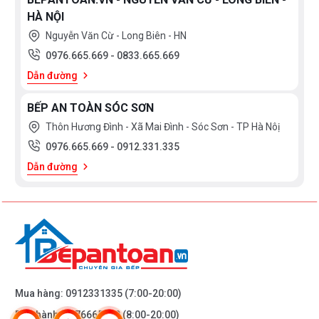
HÀ NỘI
Nguyễn Văn Cừ - Long Biên - HN
0976.665.669
-
0833.665.669
Dẫn đường
BẾP AN TOÀN SÓC SƠN
Thôn Hương Đình - Xã Mai Đình - Sóc Sơn - TP Hà Nôị
0976.665.669
-
0912.331.335
Dẫn đường
Mua hàng:
0912331335
(7:00-20:00)
Bảo hành:
0976665669
(8:00-20:00)