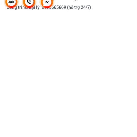
Công trình/Đại lý:
0976665669
(hỗ trợ 24/7)
THÔNG TIN KHÁC
DOANH NGHIỆP
DANH MỤC SẢN PHẨM
HỖ TRỢ KHÁCH HÀNG
KẾT NỐI VỚI CHÚNG TÔI