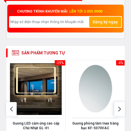
trực tiếp địa chỉ hệ thống của Bếp an toàn để được
tư vấn tốt nhất từ các nhân viên bán hàng của
CHƯƠNG TRÌNH KHUYẾN MÃI
LÊN TỚI 3.050.000Đ
chúng tôi
Đăng ký ngay
SẢN PHẨM TƯƠNG TỰ
23%
-29%
-4%
Gương LED cảm ứng cao cấp
Gương phòng tắm Inax tráng
Chữ Nhật GL-01
bạc KF-5070VAC