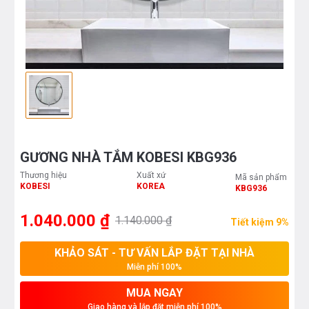
GƯƠNG NHÀ TẮM KOBESI KBG936
Thương hiệu
Xuất xứ
Mã sản phẩm
KOBESI
KOREA
KBG936
1.040.000 ₫
1.140.000 ₫
Tiết kiệm 9%
KHẢO SÁT - TƯ VẤN LẮP ĐẶT TẠI NHÀ
Miễn phí 100%
MUA NGAY
Giao hàng và lắp đặt miễn phí 100%