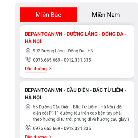
Miền Bắc
Miền Nam
BEPANTOAN.VN - ĐƯỜNG LÁNG - ĐỐNG ĐA -
HÀ NỘI
992 Đường Láng - Đống Đa - HN
0976.665.669
-
0912.331.335
Dẫn đường
BEPANTOAN.VN - CẦU DIỄN - BẮC TỪ LIÊM -
HÀ NỘI
55 Đường Cầu Diễn - Bắc Từ Liêm - Hà Nội ( đối
diện cột P111 đường tàu trên cao bên tay phải
theo hướng đi từ trôi, phùng đi về hướng cầu giấy )
0976.665.669
-
0912.331.335
Dẫn đường