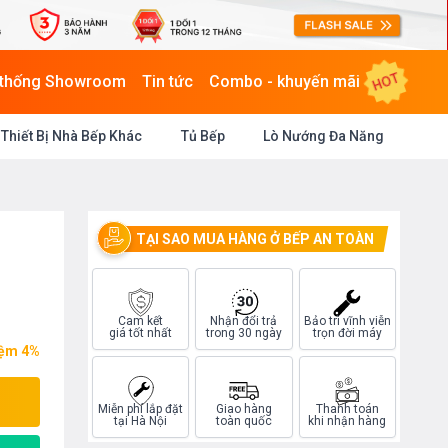
HOT
 thống Showroom
Tin tức
Combo - khuyến mãi
Thiết Bị Nhà Bếp Khác
Tủ Bếp
Lò Nướng Đa Năng
TẠI SAO MUA HÀNG Ở BẾP AN TOÀN
Cam kết
Nhận đổi trả
Bảo trì vĩnh viễn
giá tốt nhất
trong 30 ngày
trọn đời máy
iệm 4%
Miễn phí lắp đặt
Giao hàng
Thanh toán
tại Hà Nội
toàn quốc
khi nhận hàng