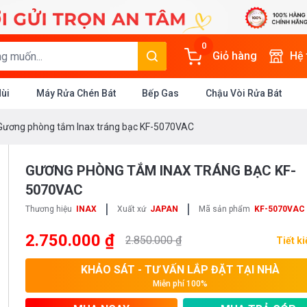
0
Giỏ hàng
Hệ
Mùi
Máy Rửa Chén Bát
Bếp Gas
Chậu Vòi Rửa Bát
Gương phòng tắm Inax tráng bạc KF-5070VAC
GƯƠNG PHÒNG TẮM INAX TRÁNG BẠC KF-
5070VAC
|
|
Thương hiệu
INAX
Xuất xứ
JAPAN
Mã sản phẩm
KF-5070VAC
2.750.000 ₫
2.850.000 ₫
Tiết k
KHẢO SÁT - TƯ VẤN LẮP ĐẶT TẠI NHÀ
Miễn phí 100%