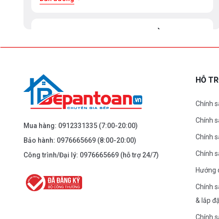
BEPANTOAN.VN - ĐẠI LA - HAI BÀ TRƯNG -
HÀ NỘI
61 Đại La ( Minh Khai ) - Hai Bà TRưng – HN
0976.665.669
-
0912.331.335
HỖ T
Dẫn đường
Chính s
Chính 
BEPANTOAN.VN - NGUYỄN TRÃI - THANH
Mua hàng:
0912331335
(7:00-20:00)
XUÂN - HÀ NỘI
Chính s
Bảo hành:
0976665669
(8:00-20:00)
Nguyễn Trãi - Thanh Xuân - HN
Chính 
Công trình/Đại lý:
0976665669
(hỗ trợ 24/7)
0976.665.669
-
0912.331.335
Hướng 
Dẫn đường
Chính s
& lắp đ
BEPANTOAN.VN - ĐƯỜNG CỔ LOA - ĐÔNG
Chính s