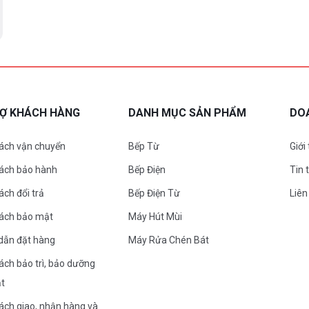
RỢ KHÁCH HÀNG
DANH MỤC SẢN PHẨM
DO
ách vận chuyển
Bếp Từ
Giới
sách bảo hành
Bếp Điện
Tin 
ách đổi trả
Bếp Điện Từ
Liên
sách bảo mật
Máy Hút Mùi
dẫn đặt hàng
Máy Rửa Chén Bát
ách bảo trì, bảo dưỡng
ặt
ách giao, nhận hàng và