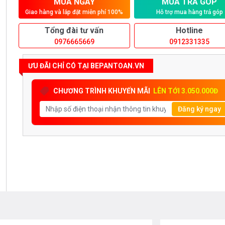
MUA NGAY
MUA TRẢ GÓP
Giao hàng và lắp đặt miễn phí 100%
Hỗ trợ mua hàng trả góp
Tổng đài tư vấn
Hotline
0976665669
0912331335
ƯU ĐÃI CHỈ CÓ TẠI BEPANTOAN.VN
CHƯƠNG TRÌNH KHUYẾN MÃI
LÊN TỚI 3.050.000Đ
Đăng ký ngay