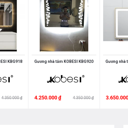
m và thiết bị nhà bếp vui lòng liên hệ
35
hoặc trực tiếp địa chỉ hệ thống của
iên bán hàng của chúng tôi
BESI KBG918
Gương nhà tắm KOBESI KBG920
Gương nhà 
4.250.000 ₫
3.650.000
4.350.000 ₫
4.350.000 ₫