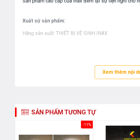
Sản phẩm cao cấp của Inax đem lại sự tiện nghi cho 
Xuất sứ sản phẩm:
Hãng sản xuất: THIẾT BỊ VỆ SINH INAX
Công nghệ: Nhật Bản
Ưu điểm của gương phòng tắm tráng bạc Inax
Xem thêm nội d
Các phụ kiện phòng tắm và thiết bị vệ sinh Inax đều đề
dụng. Gương phòng tắm Inax có đường nét thiết kế đ
hưởng thụ nhẹ nhàng và tươi mới. Gương tráng bạc nan
sét bởi các chất tẩy rửa và độ ẩm cao trong phòng tắm
SẢN PHẨM TƯƠNG TỰ
-45%
-11%