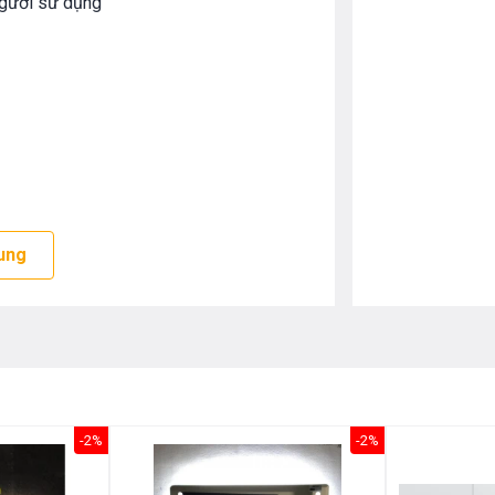
người sử dụng
ung
 cao sự sạch sẽ và tiện nghi khi sử
ơn giản mang đến cho người dùng sự
o giúp sản phẩm không bị bong tróc, gỉ
.
-2%
-2%