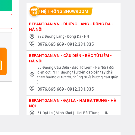
HỆ THỐNG SHOWROOM
BEPANTOAN.VN - ĐƯỜNG LÁNG - ĐỐNG ĐA -
HÀ NỘI
992 Đường Láng - Đống Đa - HN
0976.665.669
-
0912.331.335
BEPANTOAN.VN - CẦU DIỄN - BẮC TỪ LIÊM -
HÀ NỘI
55 Đường Cầu Diễn - Bắc Từ Liêm - Hà Nội ( đối
diện cột P111 đường tàu trên cao bên tay phải
theo hướng đi từ trôi, phùng đi về hướng cầu giấy
)
0976.665.669
-
0912.331.335
BEPANTOAN.VN - ĐẠI LA - HAI BÀ TRƯNG - HÀ
NỘI
61 Đại La ( Minh Khai ) - Hai Bà TRưng – HN
0976.665.669
-
0912.331.335
BEPANTOAN.VN - NGUYỄN TRÃI - THANH