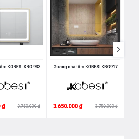
tắm KOBESI KBG 933
Gương nhà tắm KOBESI KBG917
Gươ
 ₫
3.650.000 ₫
3.3
3.750.000 ₫
3.750.000 ₫