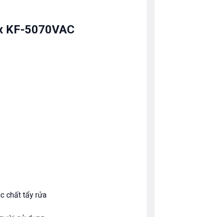
ax KF-5070VAC
ác chất tẩy rửa