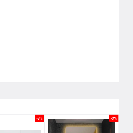
Nôị
0976.665.669
-
0912.331.335
-3%
-3%