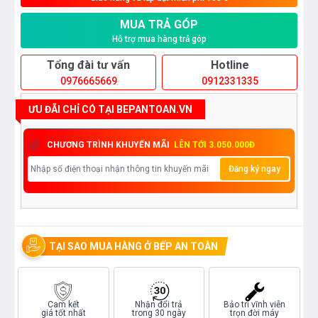
MUA TRẢ GÓP
Hỗ trợ mua hàng trả góp
Tổng đài tư vấn
Hotline
0976665669
0912331335
ƯU ĐÃI CHỈ CÓ TẠI BEPANTOAN.VN
CHƯƠNG TRÌNH KHUYẾN MÃI
LÊN TỚI 3.050.000Đ
Đăng ký ngay
TẠI SAO MUA HÀNG Ở BẾP AN TOÀN
Cam kết
Nhận đổi trả
Bảo trì vĩnh viễn
giá tốt nhất
trong 30 ngày
trọn đời máy