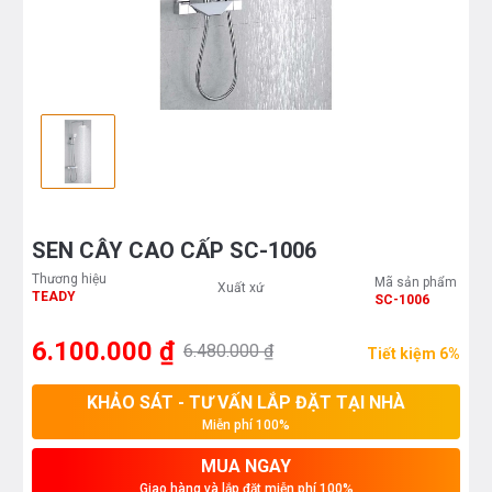
SEN CÂY CAO CẤP SC-1006
Thương hiệu
Mã sản phẩm
Xuất xứ
TEADY
SC-1006
6.100.000 ₫
6.480.000 ₫
Tiết kiệm 6%
KHẢO SÁT - TƯ VẤN LẮP ĐẶT TẠI NHÀ
Miễn phí 100%
MUA NGAY
Giao hàng và lắp đặt miễn phí 100%