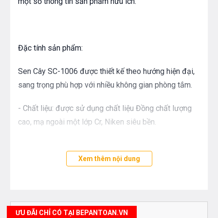
một số thông tin sản phẩm hữu ích:
Đặc tính sản phẩm:
Sen Cây SC-1006 được thiết kế theo hướng hiện đại,
sang trọng phù hợp với nhiều không gian phòng tắm.
- Chất liệu: được sử dụng chất liệu Đồng chất lượng
cao, mạ ngoài một lớp Cr, Niken siêu bền.
- Áp lực nước trong ống xả: 0.1-0.5 MPa
Xem thêm nội dung
- Đường kính ống dẫn nước: Φ20.6
- Bát sen bản vuông siêu mỏng có đường kính rộng
cho diện tích phun mưa lớn, có thể thay đổi chiều
ƯU ĐÃI CHỈ CÓ TẠI BEPANTOAN.VN