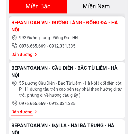
Miền Bắc
Miền Nam
+ Toàn bộ mặt ngoài sản phẩm được sử dụng công
nghệ Nano tĩnh điện chống bám bẩn, chầy xước, giữ
BEPANTOAN.VN - ĐƯỜNG LÁNG - ĐỐNG ĐA - HÀ
được độ sáng bóng lâu bền.
NỘI
992 Đường Láng - Đống Đa - HN
+ Van đĩa được làm bằng sứ chống bám bẩn khóa
0976.665.669
-
0912.331.335
nước, đĩa sứ điều chỉnh nước bên trong lõi sen có bề
Dẫn đường
mặt siêu mịn, chuyển chế độ xả nước mượt mà linh
hoạt. Các lỗ xả nước được làm bằng cao su có độ bền
BEPANTOAN.VN - CẦU DIỄN - BẮC TỪ LIÊM - HÀ
NỘI
cao và dễ dàng vệ sinh
55 Đường Cầu Diễn - Bắc Từ Liêm - Hà Nội ( đối diện cột
P111 đường tàu trên cao bên tay phải theo hướng đi từ
+ Công nghệ Warm spa sẽ tạo ra dòng nước ấm áp
trôi, phùng đi về hướng cầu giấy )
hơn nhờ hạn chế việc thoát nhiệt. Dòng chảy nhẹ nhàng
0976.665.669
-
0912.331.335
giúp ngăn chặn quá trình tản nhiệt. Nước ôm lấy và
Dẫn đường
nhanh chóng làm ấm cơ thể. Chức năng này không chỉ
được tích hợp ở sen cây mà cả ở sen tắm cầm tay,
BEPANTOAN.VN - ĐẠI LA - HAI BÀ TRƯNG - HÀ
thích hợp cho những lúc bạn thật sự cần thư giãn, hay
NỘI