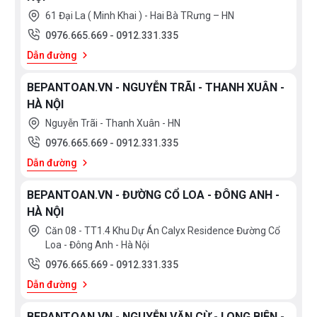
trước khi ngủ.
61 Đại La ( Minh Khai ) - Hai Bà TRưng – HN
0976.665.669
-
0912.331.335
+ Bát sen thường có diện tích rộng để tạo dòng chảy
Dẫn đường
trải rộng. Aqua đã thêm công nghệ Cascade Flow vào
BEPANTOAN.VN - NGUYỄN TRÃI - THANH XUÂN -
trong bát sen. Nhằm tạo thêm tính năng cho bát sen
HÀ NỘI
cũng như tăng cảm giác thoải mái cho người dùng. Từ
Nguyễn Trãi - Thanh Xuân - HN
đó tốc độ dòng chảy được kiểm soát bên trong bát
0976.665.669
-
0912.331.335
sen, tạo ra dòng nước như thác đổ nhẹ nhàng, sang
Dẫn đường
trọng mà không văng quá mạnh tạo cảm giác thoải
mái cho người dùng nhiều nhất.
BEPANTOAN.VN - ĐƯỜNG CỔ LOA - ĐÔNG ANH -
HÀ NỘI
+ Công nghệ Air in (Dòng nước ngậm khí)
Căn 08 - TT1.4 Khu Dự Án Calyx Residence Đường Cổ
Loa - Đông Anh - Hà Nội
Bát sen bổ sung khí vào nước mang lại trải nghiệm
0976.665.669
-
0912.331.335
tắm thú vị hơn, khiến dòng nước mạnh mẽ nhưng
Dẫn đường
không làm tăng lượng nước sử dụng.
BEPANTOAN.VN - NGUYỄN VĂN CỪ - LONG BIÊN -