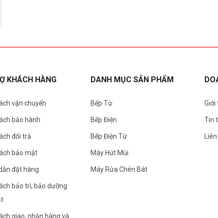
RỢ KHÁCH HÀNG
DANH MỤC SẢN PHẨM
DO
ách vận chuyển
Bếp Từ
Giới
sách bảo hành
Bếp Điện
Tin 
ách đổi trả
Bếp Điện Từ
Liên
sách bảo mật
Máy Hút Mùi
dẫn đặt hàng
Máy Rửa Chén Bát
ách bảo trì, bảo dưỡng
ặt
ách giao, nhận hàng và