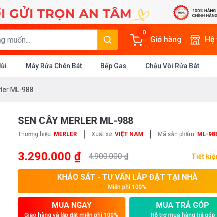
0
Giỏ hàng
Hệ
Mùi
Máy Rửa Chén Bát
Bếp Gas
Chậu Vòi Rửa Bát
ler ML-988
SEN CÂY MERLER ML-988
|
|
Thương hiệu
MERLER
Xuất xứ
VIỆT NAM
Mã sản phẩm
ML-98
3.290.000 ₫
4.900.000 ₫
Tiết ki
KHẢO SÁT - TƯ VẤN LẮP ĐẶT TẠI NHÀ
Miễn phí 100%
MUA NGAY
MUA TRẢ GÓP
Giao hàng và lắp đặt miễn phí 100%
Hỗ trợ mua hàng trả góp