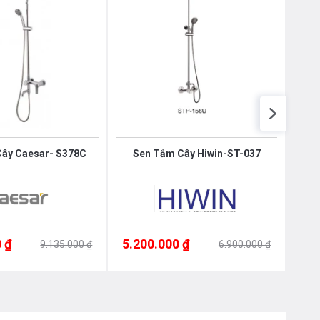
ây Caesar- S378C
Sen Tắm Cây Hiwin-ST-037
Vò
 ₫
5.200.000 ₫
5.1
9.135.000 ₫
6.900.000 ₫