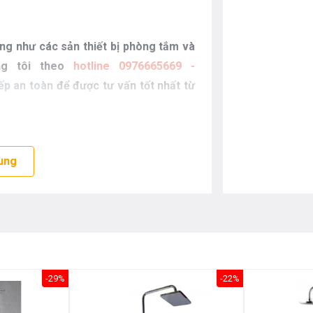
g như các sản thiết bị phòng tắm và
úng tôi theo
hotline 0976665669 -
ếp an toàn
để được tư vấn tốt nhất từ
ung
-29%
-22%