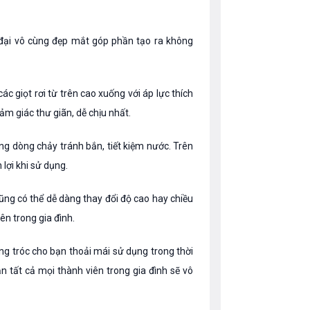
n đại vô cùng đẹp mắt góp phần tạo ra không
c giọt rơi từ trên cao xuống với áp lực thích
m giác thư giãn, dễ chịu nhất.
rong dòng chảy tránh bắn, tiết kiệm nước. Trên
 lợi khi sử dụng.
ũng có thể dễ dàng thay đổi độ cao hay chiều
ên trong gia đình.
ng tróc cho bạn thoải mái sử dụng trong thời
n tất cả mọi thành viên trong gia đình sẽ vô