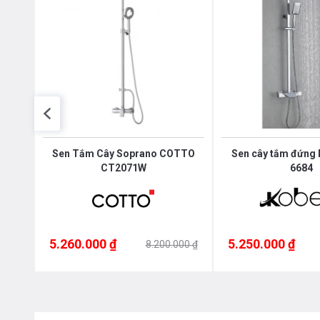
042
Sen Tắm Cây Soprano COTTO
Sen cây tắm đứng 
CT2071W
6684
5.260.000 ₫
5.250.000 ₫
000 ₫
8.200.000 ₫