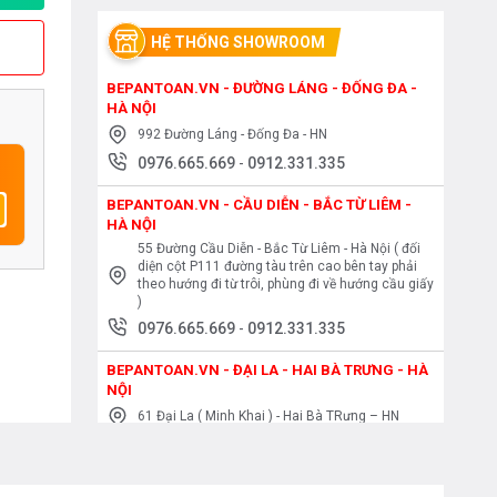
HỆ THỐNG SHOWROOM
BEPANTOAN.VN - ĐƯỜNG LÁNG - ĐỐNG ĐA -
HÀ NỘI
992 Đường Láng - Đống Đa - HN
0976.665.669
-
0912.331.335
BEPANTOAN.VN - CẦU DIỄN - BẮC TỪ LIÊM -
HÀ NỘI
55 Đường Cầu Diễn - Bắc Từ Liêm - Hà Nội ( đối
diện cột P111 đường tàu trên cao bên tay phải
theo hướng đi từ trôi, phùng đi về hướng cầu giấy
)
0976.665.669
-
0912.331.335
BEPANTOAN.VN - ĐẠI LA - HAI BÀ TRƯNG - HÀ
NỘI
61 Đại La ( Minh Khai ) - Hai Bà TRưng – HN
0976.665.669
-
0912.331.335
BEPANTOAN.VN - NGUYỄN TRÃI - THANH