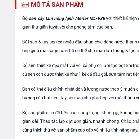
MÔ TẢ SẢN PHẨM
Bộ
sen cây tắm nóng lạnh Merler ML-988
với thiết kế hiệ
gian thư giãn tuyệt vời cho phòng tắm của bạn.
Bát sen & tay sen có nhiều đầu phun chia dòng nước thành cá
hợp giúp massage toàn bộ cơ thể cho máu lưu thông & tạo cả
Củ sen thiết kế đẹp mắt với vòi xả phụ có lưới tạo bọt khí t
củ sen còn được thiết kế như 1 kệ để dầu gội, sữa tắm rất tiện
Bạn có thể điều chỉnh nhiệt độ và lượng nước theo ý muốn c
hướng của bát sen, tay sen sao cho phù hợp với mỗi thành vi
Bộ sản phẩm có độ bền cao, sang trọng, không gỉ, không bo
gian dài. Thao tác lắp đặt đơn giản, nhanh chóng. Chắc chắ
cùng thích thú với sản phẩm cao cấp và nhiều tính năng này.