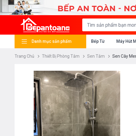
Danh mục sản phẩm
Bếp Từ
Máy Hút 
Trang Chủ
Thiết Bị Phòng Tắm
Sen Tắm
Sen Cây Mer