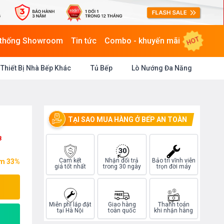
HOT
 thống Showroom
Tin tức
Combo - khuyến mãi
Thiết Bị Nhà Bếp Khác
Tủ Bếp
Lò Nướng Đa Năng
TẠI SAO MUA HÀNG Ở BẾP AN TOÀN
8
Cam kết
Nhận đổi trả
Bảo trì vĩnh viễn
ệm 33%
giá tốt nhất
trong 30 ngày
trọn đời máy
Miễn phí lắp đặt
Giao hàng
Thanh toán
tại Hà Nội
toàn quốc
khi nhận hàng