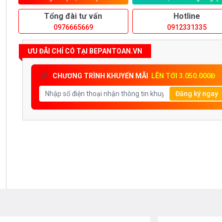
Tổng đài tư vấn
Hotline
0976665669
0912331335
ƯU ĐÃI CHỈ CÓ TẠI BEPANTOAN.VN
CHƯƠNG TRÌNH KHUYẾN MÃI
LÊN TỚI 3.050.000Đ
Đăng ký ngay