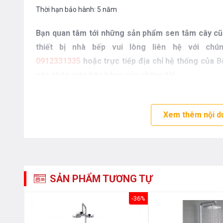
Thời hạn bảo hành: 5 năm
Bạn quan tâm tới những sản phẩm sen tắm cây cũn
thiết bị nhà bếp vui lòng liên hệ với ch
0912331335
hoặc trực tiếp địa chỉ hệ thống của
B
các nhân viên bán hàng của chúng tôi.
Xem thêm nội d
SẢN PHẨM TƯƠNG TỰ
-45%
-36%