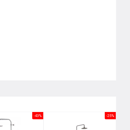
Nôị
0976.665.669
-
0912.331.335
-43%
-25%