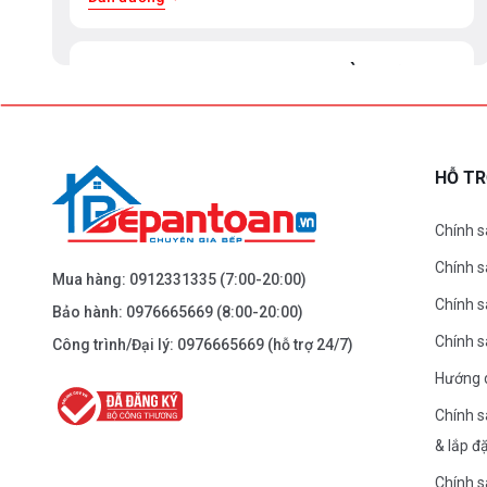
BEPANTOAN.VN - ĐẠI LA - HAI BÀ TRƯNG -
HÀ NỘI
61 Đại La ( Minh Khai ) - Hai Bà TRưng – HN
0976.665.669
-
0912.331.335
HỖ T
Dẫn đường
Chính s
Chính 
BEPANTOAN.VN - NGUYỄN TRÃI - THANH
Mua hàng:
0912331335
(7:00-20:00)
XUÂN - HÀ NỘI
Chính s
Bảo hành:
0976665669
(8:00-20:00)
Nguyễn Trãi - Thanh Xuân - HN
Chính 
Công trình/Đại lý:
0976665669
(hỗ trợ 24/7)
0976.665.669
-
0912.331.335
Hướng 
Dẫn đường
Chính s
& lắp đ
BEPANTOAN.VN - ĐƯỜNG CỔ LOA - ĐÔNG
Chính s