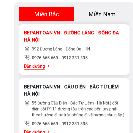
Miền Bắc
Miền Nam
BEPANTOAN.VN - ĐƯỜNG LÁNG - ĐỐNG ĐA -
HÀ NỘI
992 Đường Láng - Đống Đa - HN
0976.665.669
-
0912.331.335
Dẫn đường
BEPANTOAN.VN - CẦU DIỄN - BẮC TỪ LIÊM -
HÀ NỘI
55 Đường Cầu Diễn - Bắc Từ Liêm - Hà Nội ( đối
diện cột P111 đường tàu trên cao bên tay phải
theo hướng đi từ trôi, phùng đi về hướng cầu giấy )
0976.665.669
-
0912.331.335
Dẫn đường