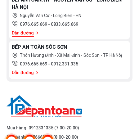
HÀ NỘI
Nguyễn Văn Cừ - Long Biên - HN
0976.665.669
-
0833.665.669
Dẫn đường
BẾP AN TOÀN SÓC SƠN
Thôn Hương Đình - Xã Mai Đình - Sóc Sơn - TP Hà Nôị
0976.665.669
-
0912.331.335
Dẫn đường
Mua hàng:
0912331335
(7:00-20:00)
Bảo hành:
0976665669
(8:00-20:00)