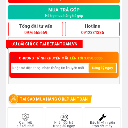
MUA TRẢ GÓP
Hỗ trợ mua hàng trả góp
Tổng đài tư vấn
Hotline
0976665669
0912331335
ƯU ĐÃI CHỈ CÓ TẠI BEPANTOAN.VN
CHƯƠNG TRÌNH KHUYẾN MÃI
LÊN TỚI 3.050.000Đ
Đăng ký ngay
TẠI SAO MUA HÀNG Ở BẾP AN TOÀN
Cam kết
Nhận đổi trả
Bảo trì vĩnh viễn
giá tốt nhất
trong 30 ngày
trọn đời máy