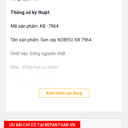
Thông số kỹ thuật:
Mã sản phẩm: KB -7964
Tên sản phẩm: Sen cây KOBESI KB 7964
Chất liệu: Đồng nguyên chất
Màu: Đồng hun tự nhiên
Chế độ rửa: NÓNG LẠNH
Xem thêm nội dung
Loại: âm tường nóng lạnh
Áp lực nước: 0.05MPa ~ 0.75MPa
bề măt bát sen : 20 X 20 CM
ƯU ĐÃI CHỈ CÓ TẠI BEPANTOAN.VN