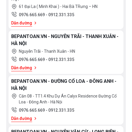
61 Đại La ( Minh Khai ) - Hai Bà TRưng – HN
0976.665.669
-
0912.331.335
Dẫn đường
BEPANTOAN.VN - NGUYỄN TRÃI - THANH XUÂN -
HÀ NỘI
Nguyễn Trãi - Thanh Xuân - HN
0976.665.669
-
0912.331.335
Dẫn đường
BEPANTOAN.VN - ĐƯỜNG CỔ LOA - ĐÔNG ANH -
HÀ NỘI
Căn 08 - TT1.4 Khu Dự Án Calyx Residence Đường Cổ
Loa - Đông Anh - Hà Nội
0976.665.669
-
0912.331.335
Dẫn đường
BEPANTOAN.VN - NGUYỄN VĂN CỪ - LONG BIÊN -