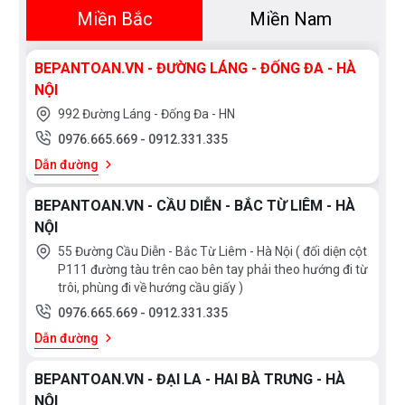
Miền Bắc
Miền Nam
BEPANTOAN.VN - ĐƯỜNG LÁNG - ĐỐNG ĐA - HÀ
NỘI
992 Đường Láng - Đống Đa - HN
0976.665.669
-
0912.331.335
Dẫn đường
BEPANTOAN.VN - CẦU DIỄN - BẮC TỪ LIÊM - HÀ
Bạn quan tâm tới những sản phẩm sen tắm cũng
NỘI
như các sản thiết bị phòng tắm và thiết bị nhà bếp
55 Đường Cầu Diễn - Bắc Từ Liêm - Hà Nội ( đối diện cột
vui lòng liên hệ với chúng tôi theo
hotline
P111 đường tàu trên cao bên tay phải theo hướng đi từ
0976665669 - 0912331335
hoặc trực tiếp địa chỉ
trôi, phùng đi về hướng cầu giấy )
hệ thống của
Bếp an toà
n
để được tư vấn tốt nhất
0976.665.669
-
0912.331.335
từ các nhân viên bán hàng của chúng tôi!
Dẫn đường
BEPANTOAN.VN - ĐẠI LA - HAI BÀ TRƯNG - HÀ
NỘI