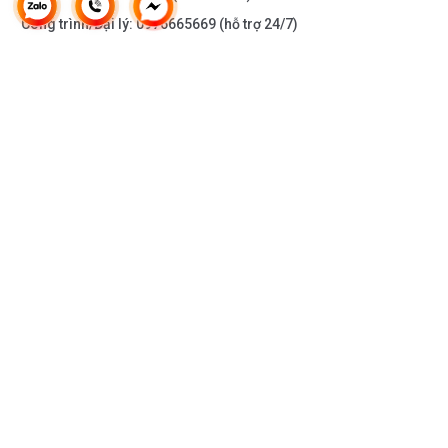
Công trình/Đại lý:
0976665669
(hỗ trợ 24/7)
THÔNG TIN KHÁC
DOANH NGHIỆP
DANH MỤC SẢN PHẨM
HỖ TRỢ KHÁCH HÀNG
KẾT NỐI VỚI CHÚNG TÔI