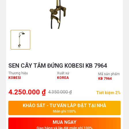
SEN CÂY TẮM ĐỨNG KOBESI KB 7964
Thương hiệu
Xuất xứ
Mã sản phẩm
KOBESI
KOREA
KB 7964
4.250.000 ₫
4.350.000 ₫
Tiết kiệm 2%
KHẢO SÁT - TƯ VẤN LẮP ĐẶT TẠI NHÀ
Miễn phí 100%
MUA NGAY
Giao hàng và lắp đặt miễn phí 100%